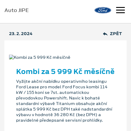
Auto JIPE
23. 2. 2024
ZPĚT
Kombi za 5 999 Kč měsíčně
Vyžijte akční nabídku operativního leasingu
Ford Lease pro model Ford Focus kombi 114
kW / 155 koní se 7st. automatickou
převodovkou Powershift. Navic k bohaté
standardni výbavě Titanium obsahuje akční
splátka 5 999 Kč bez DPH také nadstandardní
výbavu v hodnotě 36 280 Kč (bez DPH) a
pravidelné předepsané servisní prohlídky.