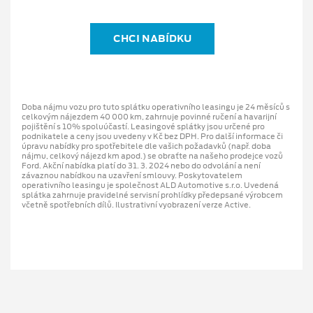
CHCI NABÍDKU
Doba nájmu vozu pro tuto splátku operativního leasingu je 24 měsíců s
celkovým nájezdem 40 000 km, zahrnuje povinné ručení a havarijní
pojištění s 10% spoluúčastí. Leasingové splátky jsou určené pro
podnikatele a ceny jsou uvedeny v Kč bez DPH. Pro další informace či
úpravu nabídky pro spotřebitele dle vašich požadavků (např. doba
nájmu, celkový nájezd km apod.) se obraťte na našeho prodejce vozů
Ford. Akční nabídka platí do 31. 3. 2024 nebo do odvolání a není
závaznou nabídkou na uzavření smlouvy. Poskytovatelem
operativního leasingu je společnost ALD Automotive s.r.o. Uvedená
splátka zahrnuje pravidelné servisní prohlídky předepsané výrobcem
včetně spotřebních dílů. Ilustrativní vyobrazení verze Active.