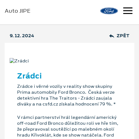
Auto JIPE
9. 12. 2024
ZPĚT
Zrádci
Zrádce i věrné vozily v reality show skupiny
Prima automobily Ford Bronco. Česká verze
detektivní hra The Traitors - Zrádci zaujala
diváky a na csfd.cz získala hodnocení 79 %. *
V rámci partnerství hrál legendární americký
off-road Ford Bronco důležitou roli ve hře tím,
že přepravoval soutěžící po malebném okolí
hradu Křivoklát, kde se show natáčela. Ford