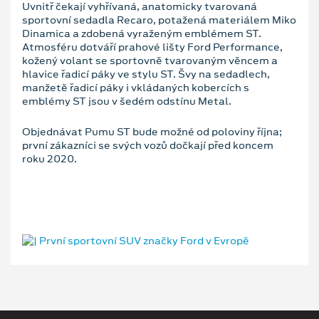
Uvnitř čekají vyhřívaná, anatomicky tvarovaná
sportovní sedadla Recaro, potažená materiálem Miko
Dinamica a zdobená vyraženým emblémem ST.
Atmosféru dotváří prahové lišty Ford Performance,
kožený volant se sportovně tvarovaným věncem a
hlavice řadicí páky ve stylu ST. Švy na sedadlech,
manžetě řadicí páky i vkládaných kobercích s
emblémy ST jsou v šedém odstínu Metal.
Objednávat Pumu ST bude možné od poloviny října;
první zákazníci se svých vozů dočkají před koncem
roku 2020.