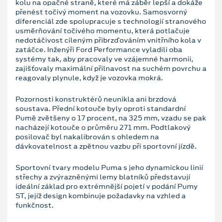
kolu na opačné straně, které má záběr lepší a dokáže
přenést točivý moment na vozovku. Samosvorný
diferenciál zde spolupracuje s technologií stranového
usměrňování točivého momentu, která potlačuje
nedotáčivost cíleným přibrzďováním vnitřního kola v
zatáčce. Inženýři Ford Performance vyladili oba
systémy tak, aby pracovaly ve vzájemné harmonii,
zajišťovaly maximální přilnavost na suchém povrchu a
reagovaly plynule, když je vozovka mokrá.
Pozornosti konstruktérů neunikla ani brzdová
soustava. Přední kotouče byly oproti standardní
Pumě zvětšeny o 17 procent, na 325 mm, vzadu se pak
nacházejí kotouče o průměru 271 mm. Podtlakový
posilovač byl nakalibrován s ohledem na
dávkovatelnost a zpětnou vazbu při sportovní jízdě.
Sportovní tvary modelu Puma s jeho dynamickou linií
střechy a zvýrazněnými lemy blatníků představují
ideální základ pro extrémnější pojetí v podání Pumy
ST, jejíž design kombinuje požadavky na vzhled a
funkčnost.