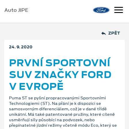
Auto JIPE
ZPĚT
24. 9. 2020
PRVNÍ SPORTOVNÍ
SUV ZNAČKY FORD
V EVROPĚ
Puma ST se pyšní propracovanými Sportovními
Technologiemi (ST). Na přání je k dispozici se
samosvorným diferenciálem, což je v dané třídě
unikátní. Má také patentované pružiny, které cíleně
usměrňují síly působící na podvozek, nebo
přepínatelné jízdní režimy včetně módu Eco, který se