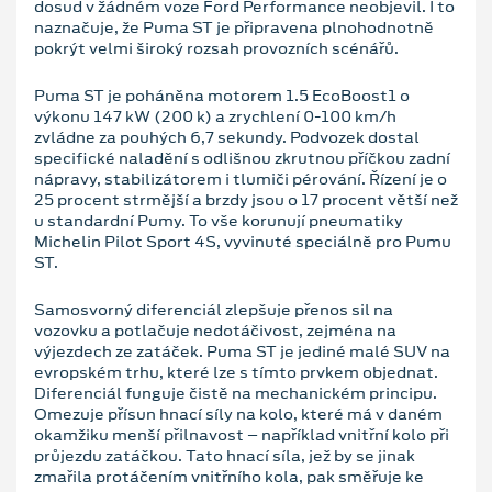
dosud v žádném voze Ford Performance neobjevil. I to
naznačuje, že Puma ST je připravena plnohodnotně
pokrýt velmi široký rozsah provozních scénářů.
Puma ST je poháněna motorem 1.5 EcoBoost1 o
výkonu 147 kW (200 k) a zrychlení 0-100 km/h
zvládne za pouhých 6,7 sekundy. Podvozek dostal
specifické naladění s odlišnou zkrutnou příčkou zadní
nápravy, stabilizátorem i tlumiči pérování. Řízení je o
25 procent strmější a brzdy jsou o 17 procent větší než
u standardní Pumy. To vše korunují pneumatiky
Michelin Pilot Sport 4S, vyvinuté speciálně pro Pumu
ST.
Samosvorný diferenciál zlepšuje přenos sil na
vozovku a potlačuje nedotáčivost, zejména na
výjezdech ze zatáček. Puma ST je jediné malé SUV na
evropském trhu, které lze s tímto prvkem objednat.
Diferenciál funguje čistě na mechanickém principu.
Omezuje přísun hnací síly na kolo, které má v daném
okamžiku menší přilnavost – například vnitřní kolo při
průjezdu zatáčkou. Tato hnací síla, jež by se jinak
zmařila protáčením vnitřního kola, pak směřuje ke