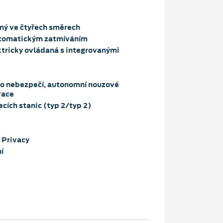
lný ve čtyřech směrech
automatickým zatmíváním
ektricky ovládaná s integrovanými
ího nebezpečí, autonomní nouzové
vace
cích stanic (typ 2/typ 2)
 Privacy
í