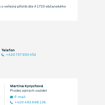
 o veřejný příslib dle § 1733 občanského
Telefon
+420 737 933 452
Martina Kynychová
Prodej ojetých vozidel
E‑mail
+420 493 698 136