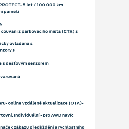
PROTECT- 5 let / 100 000 km
ní paměti
ě
i couvání z parkovacího místa (CTA) s
ricky ovládaná s
nzory s
če s dešťovým senzorem
tvarovaná
ru- online vzdálené aktualizace (OTA)-
tovní, Individuální - pro AWD navíc
naček zákazu předjíždění a rychlostního