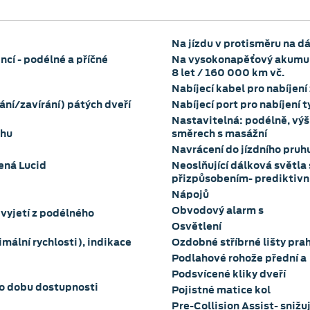
Na jízdu v protisměru na dá
ncí - podélné a příčné
Na vysokonapěťový akumul
8 let / 160 000 km vč.
Nabíjecí kabel pro nabíjení 
ání/zavírání) pátých dveří
Nabíjecí port pro nabíjení t
Nastavitelná: podélně, výšk
uhu
směrech s masážní
Navrácení do jízdního pruh
vená Lucid
Neoslňující dálková světl
přizpůsobením- prediktivn
Nápojů
Obvodový alarm s
 vyjetí z podélného
Osvětlení
ální rychlosti), indikace
Ozdobné stříbrné lišty pra
Podlahové rohože přední a
Podsvícené kliky dveří
o dobu dostupnosti
Pojistné matice kol
Pre-Collision Assist- snižu