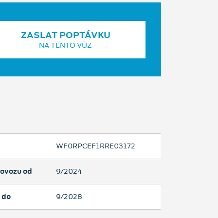
ZASLAT POPTÁVKU
NA TENTO VŮZ
WF0RPCEF1RRE03172
rovozu od
9/2024
 do
9/2028