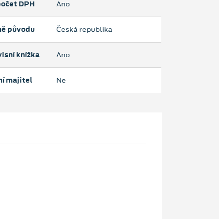
očet DPH
Ano
ě původu
Česká republika
isní knížka
Ano
í majitel
Ne