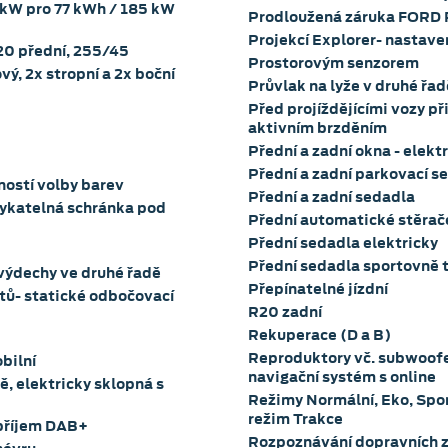
 kW pro 77 kWh / 185 kW
Prodloužená záruka FORD 
Projekcí Explorer- nastave
R20 přední, 255/45
Prostorovým senzorem
vý, 2x stropní a 2x boční
Průvlak na lyže v druhé řad
Před projíždějícími vozy př
aktivním brzděním
Přední a zadní okna - elekt
Přední a zadní parkovací se
ností volby barev
Přední a zadní sedadla
ykatelná schránka pod
Přední automatické stěra
Přední sedadla elektricky
Přední sedadla sportovně 
výdechy ve druhé řadě
Přepínatelné jízdní
tů- statické odbočovací
R20 zadní
Rekuperace (D a B)
Reproduktory vč. subwoofe
bilní
navigační systém s online
ě, elektricky sklopná s
Režimy Normální, Eko, Spor
režim Trakce
 příjem DAB+
Rozpoznávání dopravních z