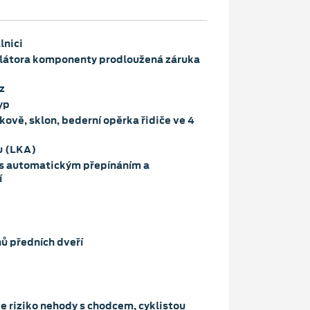
lnici
átora komponenty prodloužená záruka
z
yp
ově, sklon, bederní opěrka řidiče ve 4
u (LKA)
a s automatickým přepínáním a
í
hů předních dveří
je riziko nehody s chodcem, cyklistou