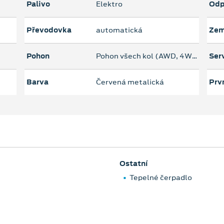
Palivo
Elektro
Odp
Převodovka
automatická
Zem
Pohon
Pohon všech kol (AWD, 4WD)
Serv
Barva
Červená metalická
Prvn
Ostatní
Tepelné čerpadlo