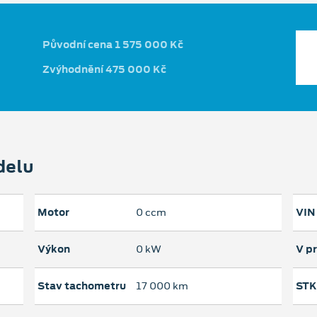
Původní cena 1 575 000 Kč
Zvýhodnění 475 000 Kč
delu
Motor
0 ccm
VIN
Výkon
0 kW
V p
Stav tachometru
17 000 km
STK