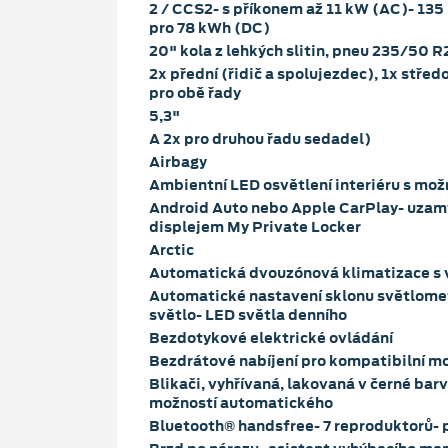
2 / CCS2- s příkonem až 11 kW (AC)- 135
pro 78 kWh (DC)
20" kola z lehkých slitin, pneu 235/50 
2x přední (řidič a spolujezdec), 1x středo
pro obě řady
5,3"
A 2x pro druhou řadu sedadel)
Airbagy
Ambientní LED osvětlení interiéru s mož
Android Auto nebo Apple CarPlay- uzam
displejem My Private Locker
Arctic
Automatická dvouzónová klimatizace s 
Automatické nastavení sklonu světlome
světlo- LED světla denního
Bezdotykové elektrické ovládání
Bezdrátové nabíjení pro kompatibilní mo
Blikači, vyhřívaná, lakovaná v černé barv
možností automatického
Bluetooth® handsfree- 7 reproduktorů-