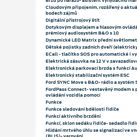
Brzd po nárazu- asistent vyhýbacího ma
Cloudovým připojením, rozšířený o aktuá
bodech zájmů
Digitální přístrojový štít
Dotykovým displejem a hlasovým ovládá
prémiový audiosystém B&O s 10
Dynamické LED Matrix přední světlomet
Dětské pojistky zadních dveří (elektrick
ECall - tlačítko SOS pro automatické i 
Elektrická zásuvka na 12 V v zavazadlo
Elektronická parkovací brzda s funkcí A
Elektronický stabilizační systém ESC
Ford SYNC Move s B&O- rádio a systém 
FordPass Connect- vestavěný modem s p
ovládání vozidla pomocí
Funkce
Funkce sledování bdělosti řidiče
Funkcí aktivního brzdění
Funkcí, sklon sedáku řidiče- sedadlo řid
Hlídání mrtvého úhlu se signalizací ve v
(BLIS)- varování