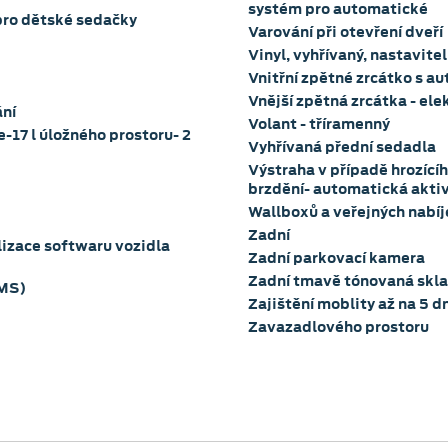
systém pro automatické
pro dětské sedačky
Varování při otevření dveří
Vinyl, vyhřívaný, nastavite
Vnitřní zpětné zrcátko s 
Vnější zpětná zrcátka - el
ání
Volant - tříramenný
-17 l úložného prostoru- 2
Vyhřívaná přední sedadla
Výstraha v případě hrozíc
brzdění- automatická akti
Wallboxů a veřejných nabíje
Zadní
lizace softwaru vozidla
Zadní parkovací kamera
Zadní tmavě tónovaná skla
PMS)
Zajištění moblity až na 5 dn
Zavazadlového prostoru