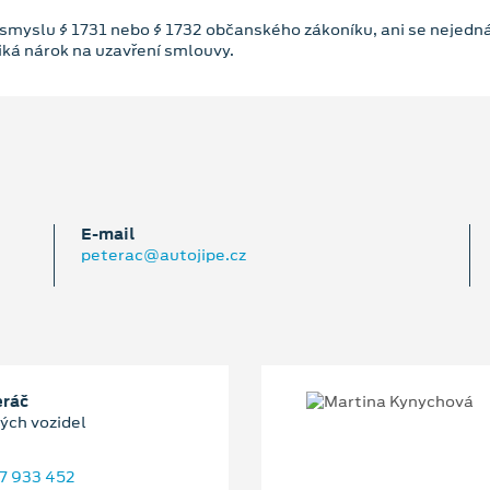
 smyslu § 1731 nebo § 1732 občanského zákoníku, ani se nejedná
niká nárok na uzavření smlouvy.
E‑mail
peterac@autojipe.cz
eráč
ých vozidel
7 933 452