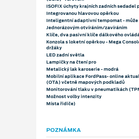
ISOFIX úchyty krajních zadních sedadel 
Integrovanou hlavovou opěrkou
Inteligentní adaptivní tempomat - může
Jednorázovým otvíráním/zavíráním
Klíče, dva pasivní klíče dálkového ovlád
Konzola s loketní opěrkou - Mega Console
držáky
LED zadní světla
Lampičky na čtení pro
Metalický lak karoserie - modrá
Mobilní aplikace FordPass- online aktua
(OTA) včetně mapových podkladů
Monitorování tlaku v pneumatikách (T
Možnost volby intenzity
Místa řidiče)
POZNÁMKA