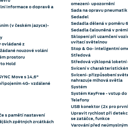
névru
omezení- upozornění
lní informace o dopravě a
Sada na opravu pneumatik
Sedadel
Sedadla dělená v poměru 6
ním (v českém jazyce)-
Sedadla čalouněná v prémi
Sklopení při uzamčení vozid
y
uvítací světelnou
y ovládané z
Stop & Go- inteligentní om
vyžádané nouzové volání
Středová
vém prostoru
Středová výklopná loketní 
uto Hold
Svícení v charakteristické
Svícení- přizpůsobení světe
SYNC Move s 14,6"
nahrazuje mlhová světla
řipojením 4G- vzdálené
Systém
Systém KeyFree - vstup do 
Telefony
USB konektor (2x pro první
Upravit rychlost při detekc
iče s pamětí nastavení
se zatáčce, funkce
nějších zpětných zrcátkách
Varování před neúmyslným