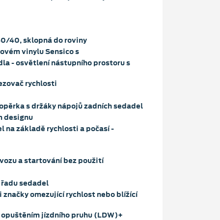
0/40, sklopná do roviny
ovém vinylu Sensico s
la - osvětlení nástupního prostoru s
ezovač rychlosti
opěrka s držáky nápojů zadních sedadel
m designu
l na základě rychlosti a počasí -
vozu a startování bez použití
 řadu sedadel
i značky omezující rychlost nebo blížící
 opuštěním jízdního pruhu (LDW)+