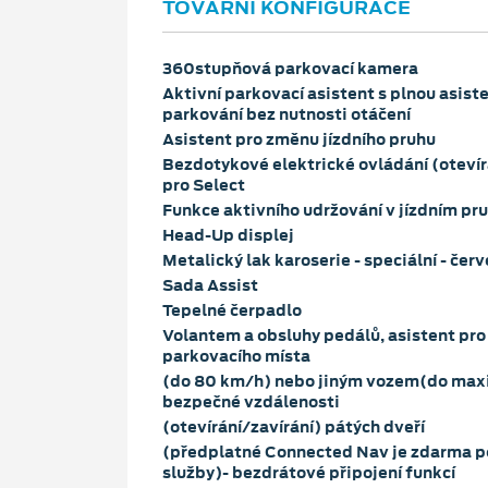
TOVÁRNÍ KONFIGURACE
360stupňová parkovací kamera
Aktivní parkovací asistent s plnou asiste
parkování bez nutnosti otáčení
Asistent pro změnu jízdního pruhu
Bezdotykové elektrické ovládání (otevír
pro Select
Funkce aktivního udržování v jízdním pr
Head-Up displej
Metalický lak karoserie - speciální - čer
Sada Assist
Tepelné čerpadlo
Volantem a obsluhy pedálů, asistent pro
parkovacího místa
(do 80 km/h) nebo jiným vozem(do maxim
bezpečné vzdálenosti
(otevírání/zavírání) pátých dveří
(předplatné Connected Nav je zdarma p
služby)- bezdrátové připojení funkcí