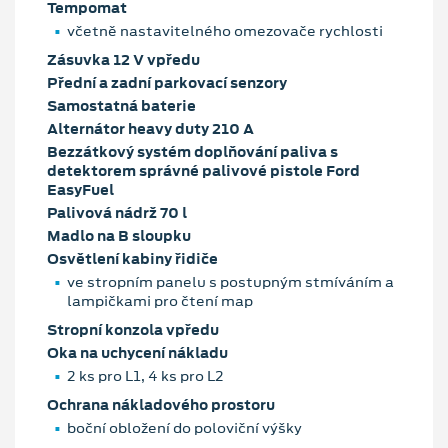
Tempomat
včetně nastavitelného omezovače rychlosti
Zásuvka 12 V vpředu
Přední a zadní parkovací senzory
Samostatná baterie
Alternátor heavy duty 210 A
Bezzátkový systém doplňování paliva s
detektorem správné palivové pistole Ford
EasyFuel
Palivová nádrž 70 l
Madlo na B sloupku
Osvětlení kabiny řidiče
ve stropním panelu s postupným stmíváním a
lampičkami pro čtení map
Stropní konzola vpředu
Oka na uchycení nákladu
2 ks pro L1, 4 ks pro L2
Ochrana nákladového prostoru
boční obložení do poloviční výšky