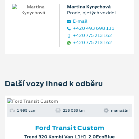
Martina Kynychová
Prodej ojetých vozidel
E‑mail
+420 493 698 136
+420 775 213 162
+420 775 213 162
Další vozy ihned k odběru
1 995 ccm
218 033 km
manuální
Ford Transit Custom
Trend 320 Kombi Van_L1H1_2.0EcoBlue