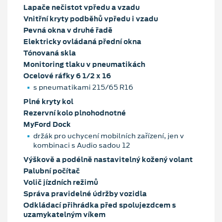
Lapače nečistot vpředu a vzadu
Vnitřní kryty podběhů vpředu i vzadu
Pevná okna v druhé řadě
Elektricky ovládaná přední okna
Tónovaná skla
Monitoring tlaku v pneumatikách
Ocelové ráfky 6 1/2 x 16
s pneumatikami 215/65 R16
Plné kryty kol
Rezervní kolo plnohodnotné
MyFord Dock
držák pro uchycení mobilních zařízení, jen v
kombinaci s Audio sadou 12
Výškově a podélně nastavitelný kožený volant
Palubní počítač
Volič jízdních režimů
Správa pravidelné údržby vozidla
Odkládací přihrádka před spolujezdcem s
uzamykatelným víkem