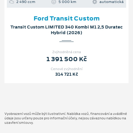
2 490 ccm
5 000 km
automatická
Ford Transit Custom
Transit Custom LIMITED 340 Kombi M1 2,5 Duratec
Hybrid (2026)
Zvýhodněná cena
1 391 500 Kč
Cenové zvýhodnění
314 721 Kč
Vyobrazení vozů může být ilustrativní. Nabídka vozů, financování a uváděné
údaje jsou určeny pouze pro informační účely, nejsou závaznou nabídkou na
uzavření smlouvy.