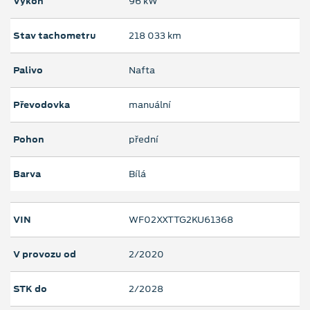
Výkon
96 kW
Stav tachometru
218 033 km
Palivo
Nafta
Převodovka
manuální
Pohon
přední
Barva
Bílá
VIN
WF02XXTTG2KU61368
V provozu od
2/2020
STK do
2/2028