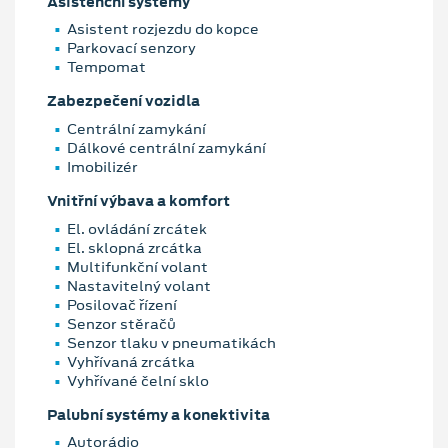
Asistenční systémy
Asistent rozjezdu do kopce
Parkovací senzory
Tempomat
Zabezpečení vozidla
Centrální zamykání
Dálkové centrální zamykání
Imobilizér
Vnitřní výbava a komfort
El. ovládání zrcátek
El. sklopná zrcátka
Multifunkční volant
Nastavitelný volant
Posilovač řízení
Senzor stěračů
Senzor tlaku v pneumatikách
Vyhřívaná zrcátka
Vyhřívané čelní sklo
Palubní systémy a konektivita
Autorádio