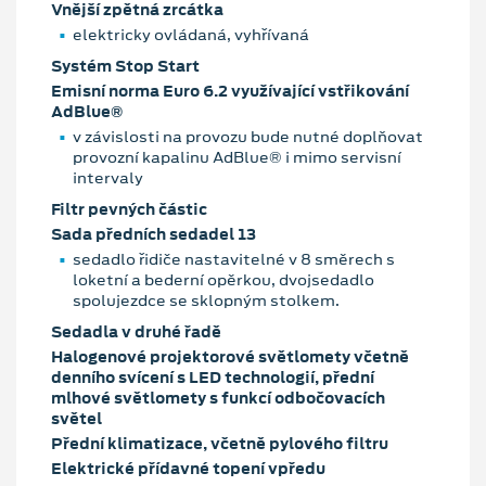
Vnější zpětná zrcátka
elektricky ovládaná, vyhřívaná
Systém Stop Start
Emisní norma Euro 6.2 využívající vstřikování
AdBlue®
v závislosti na provozu bude nutné doplňovat
provozní kapalinu AdBlue® i mimo servisní
intervaly
Filtr pevných částic
Sada předních sedadel 13
sedadlo řidiče nastavitelné v 8 směrech s
loketní a bederní opěrkou, dvojsedadlo
spolujezdce se sklopným stolkem.
Sedadla v druhé řadě
Halogenové projektorové světlomety včetně
denního svícení s LED technologií, přední
mlhové světlomety s funkcí odbočovacích
světel
Přední klimatizace, včetně pylového filtru
Elektrické přídavné topení vpředu