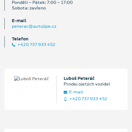
Pondělí – Pátek: 7:00 – 17:00
Sobota: zavřeno
E‑mail
peterac@autojipe.cz
Telefon
+420 737 933 452
Luboš Peteráč
Prodej ojetých vozidel
E‑mail
+420 737 933 452