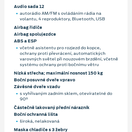
Audio sada 12
autorádio AM/FM s ovládáním rádia na
volantu, 4 reproduktory, Bluetooth, USB
Airbag řidiče
Airbag spolujezdce
ABS a ESP
včetně asistentu pro rozjezd do kopce,
ochrany proti převrácení, automatických
varovných světel při nouzovém brzdění, včetně
systému ochrany proti bočnímu větru
Nízká střecha; maximální nosnost 150 kg
Boční posuvné dveře vpravo
Závěsné dveře vzadu
s vyhřívaným zadním sklem, otevíratelné do
90°
Částečně lakovaný přední nárazník
Boční ochranná lišta
široká, nelakovaná
Maska chladiče s 3 žebry