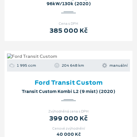
96kW/130k (2020)
Cena s DPH
385 000 Kč
1 995 ccm
204 648 km
manuální
Ford Transit Custom
Transit Custom Kombi L2 (9 míst) (2020)
Zvýhodněná cena s DPH
399 000 Kč
Cenové zvýhodnění
40 000 Kč