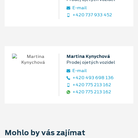
E‑mail
+420 737 933 452
Martina Kynychová
Prodej ojetých vozidel
E‑mail
+420 493 698 136
+420 775 213 162
+420 775 213 162
Mohlo by vás zajímat