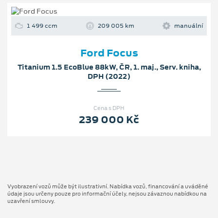
1 499 ccm
209 005 km
manuální
Ford Focus
Titanium 1.5 EcoBlue 88kW, ČR, 1. maj., Serv. kniha,
DPH (2022)
Cena s DPH
239 000 Kč
Vyobrazení vozů může být ilustrativní. Nabídka vozů, financování a uváděné
údaje jsou určeny pouze pro informační účely, nejsou závaznou nabídkou na
uzavření smlouvy.