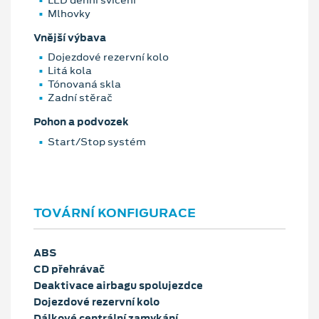
Mlhovky
Vnější výbava
Dojezdové rezervní kolo
Litá kola
Tónovaná skla
Zadní stěrač
Pohon a podvozek
Start/Stop systém
TOVÁRNÍ KONFIGURACE
ABS
CD přehrávač
Deaktivace airbagu spolujezdce
Dojezdové rezervní kolo
Dálkové centrální zamykání