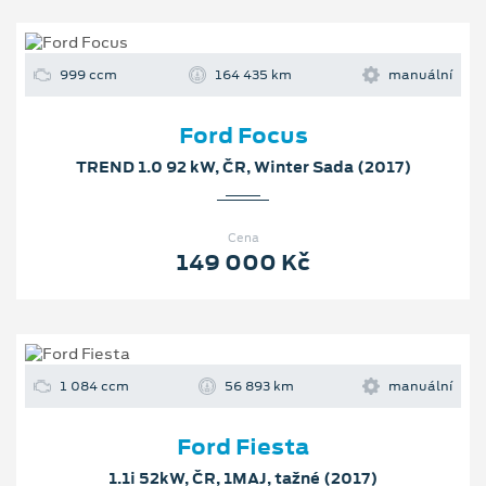
999 ccm
164 435 km
manuální
Ford Focus
TREND 1.0 92 kW, ČR, Winter Sada (2017)
Cena
149 000 Kč
1 084 ccm
56 893 km
manuální
Ford Fiesta
1.1i 52kW, ČR, 1MAJ, tažné (2017)