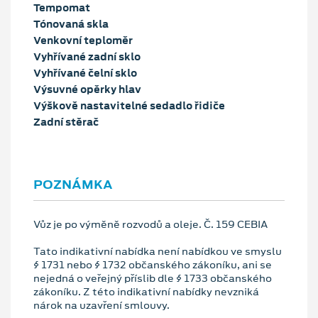
Tempomat
Tónovaná skla
Venkovní teploměr
Vyhřívané zadní sklo
Vyhřívané čelní sklo
Výsuvné opěrky hlav
Výškově nastavitelné sedadlo řidiče
Zadní stěrač
POZNÁMKA
Vůz je po výměně rozvodů a oleje. Č. 159 CEBIA
Tato indikativní nabídka není nabídkou ve smyslu
§ 1731 nebo § 1732 občanského zákoníku, ani se
nejedná o veřejný příslib dle § 1733 občanského
zákoníku. Z této indikativní nabídky nevzniká
nárok na uzavření smlouvy.