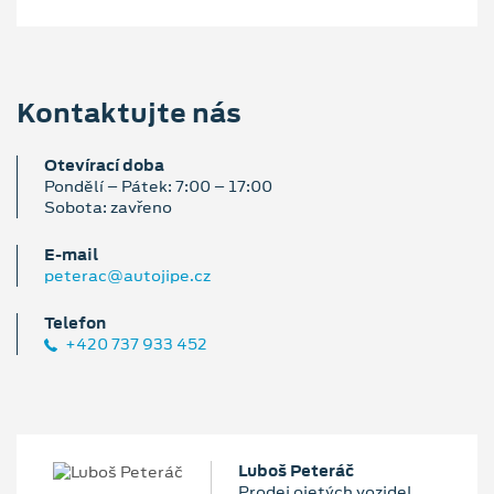
Kontaktujte nás
Otevírací doba
Pondělí – Pátek: 7:00 – 17:00
Sobota: zavřeno
E‑mail
peterac@autojipe.cz
Telefon
+420 737 933 452
Luboš Peteráč
Prodej ojetých vozidel