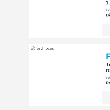
1
Po
D
F
T
D
Po
P