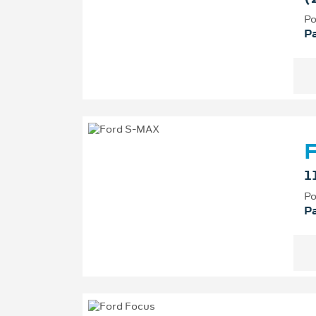
Po
P
1
Po
P