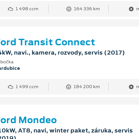
1 498 ccm
164 336 km
m
ord Transit Connect
4kW, navi., kamera, rozvody, servis (2017)
bočka
ardubice
1 499 ccm
184 200 km
m
Ford Mondeo
10kW, AT8, navi, winter paket, záruka, servis
2019)