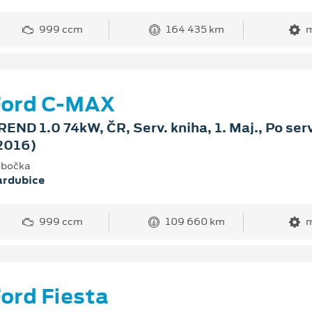
999 ccm
164 435 km
m
Ford C-MAX
REND 1.0 74kW, ČR, Serv. kniha, 1. Maj., Po ser
2016)
bočka
ardubice
999 ccm
109 660 km
m
ord Fiesta