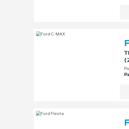
T
(
Po
P
F