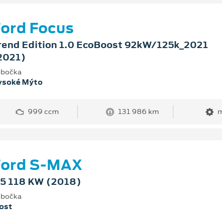
ord Focus
rend Edition 1.0 EcoBoost 92kW/125k_2021
2021)
bočka
ysoké Mýto
999 ccm
131 986 km
m
Ford S-MAX
,5 118 KW (2018)
bočka
ost