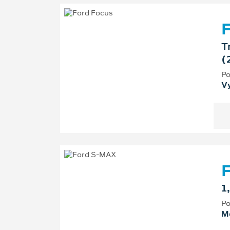
F
T
(
Po
V
1
Po
M