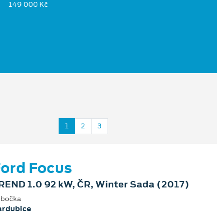
149 000 Kč
1
2
3
ord Focus
REND 1.0 92 kW, ČR, Winter Sada (2017)
bočka
ardubice