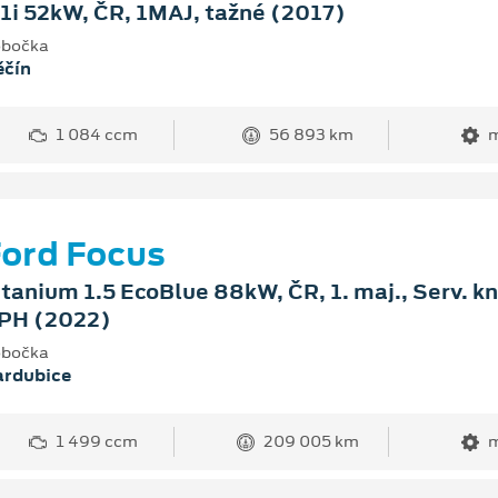
.1i 52kW, ČR, 1MAJ, tažné (2017)
bočka
ěčín
1 084 ccm
56 893 km
m
ord Focus
itanium 1.5 EcoBlue 88kW, ČR, 1. maj., Serv. kn
PH (2022)
bočka
ardubice
1 499 ccm
209 005 km
m