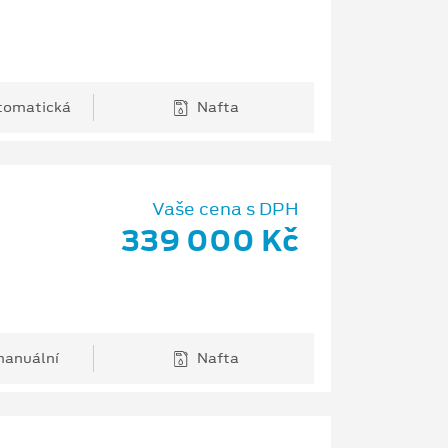
tomatická
Nafta
Vaše cena s DPH
339 000 Kč
anuální
Nafta