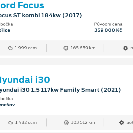
ord Focus
ocus ST kombi 184kw (2017)
bočka
Původní cena
řice
359 000 Kč
1 999 ccm
165 659 km
m
yundai i30
yundai i30 1.5 117kw Family Smart (2021)
bočka
enešov
1 482 ccm
103 512 km
au