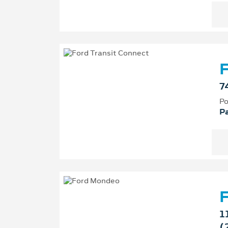
F
7
Po
P
1
(