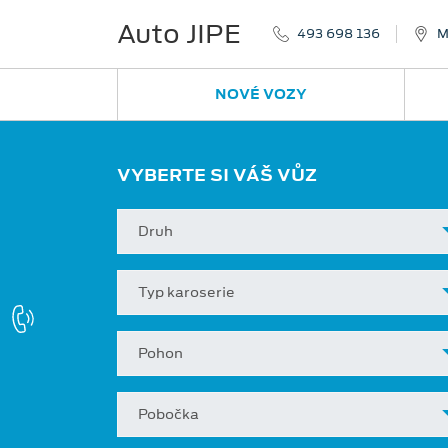
Auto JIPE
493 698 136
M
NOVÉ VOZY
VYBERTE SI VÁŠ VŮZ
Druh
Typ karoserie
Pohon
Pobočka