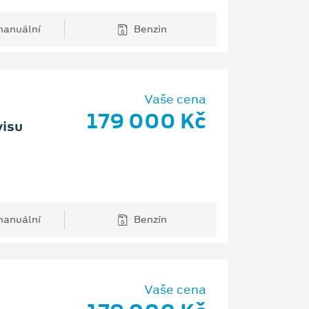
anuální
Benzin
Vaše cena
179 000 Kč
visu
anuální
Benzín
Vaše cena