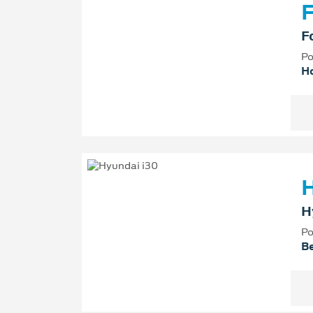
F
F
Po
Ho
H
H
Po
B