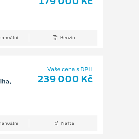
179 000 Kč
anuální
Benzin
Vaše cena s DPH
239 000 Kč
iha,
anuální
Nafta