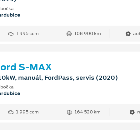
bočka
ardubice
1 995 ccm
108 900 km
au
Ford S-MAX
10kW, manuál, FordPass, servis (2020)
bočka
ardubice
1 995 ccm
164 520 km
m