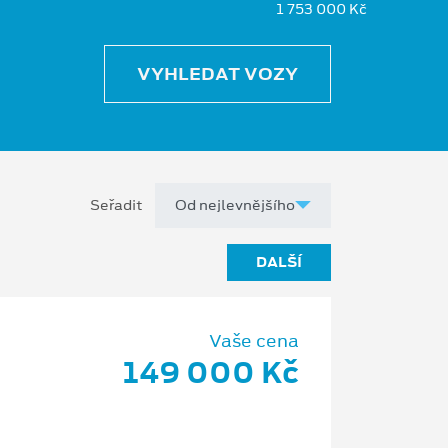
1 753 000 Kč
VYHLEDAT VOZY
Seřadit
DALŠÍ
Vaše cena
149 000 Kč