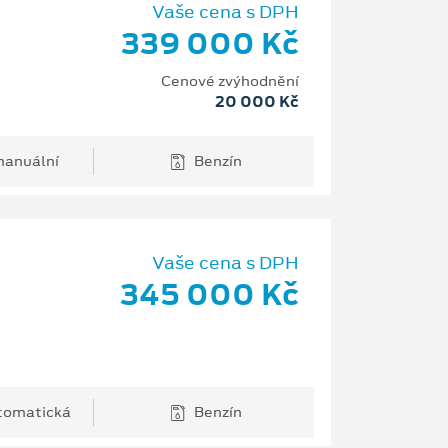
Vaše cena s DPH
339 000 Kč
Cenové zvýhodnění
20 000 Kč
anuální
Benzín
Vaše cena s DPH
345 000 Kč
tomatická
Benzín