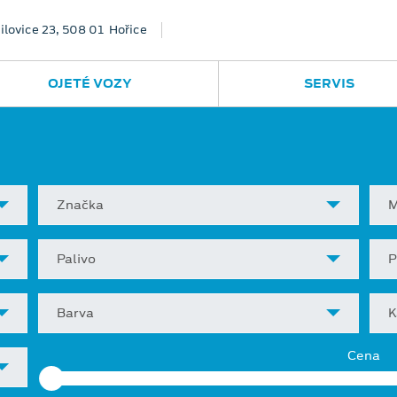
ilovice 23, 508 01 Hořice
OJETÉ VOZY
SERVIS
Značka
M
Palivo
P
Barva
K
Cena