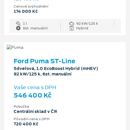
Cenové zvýhodnění
174 000 Kč
1 l
92 kW/125 k
6st. manuální
Hybrid
Ford Puma ST-Line
5dveřová, 1.0 EcoBoost Hybrid (mHEV)
92 kW/125 k, 6st. manuální
Vaše cena s DPH
546 400 Kč
Pobočka
Centrální sklad v ČR
Původní cena s DPH
720 400 Kč