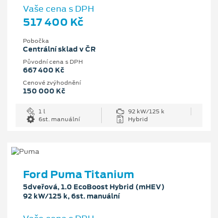
Vaše cena s DPH
517 400 Kč
Pobočka
Centrální sklad v ČR
Původní cena s DPH
667 400 Kč
Cenové zvýhodnění
150 000 Kč
1 l
92 kW/125 k
6st. manuální
Hybrid
Ford Puma Titanium
5dveřová, 1.0 EcoBoost Hybrid (mHEV)
92 kW/125 k, 6st. manuální