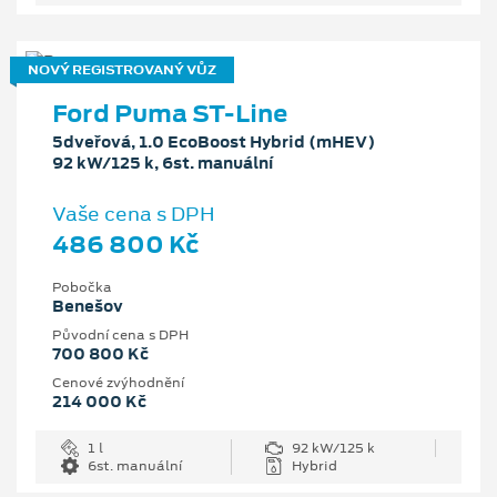
NOVÝ REGISTROVANÝ VŮZ
Ford Puma ST-Line
5dveřová, 1.0 EcoBoost Hybrid (mHEV)
92 kW/125 k, 6st. manuální
Vaše cena s DPH
486 800 Kč
Pobočka
Benešov
Původní cena s DPH
700 800 Kč
Cenové zvýhodnění
214 000 Kč
1 l
92 kW/125 k
6st. manuální
Hybrid