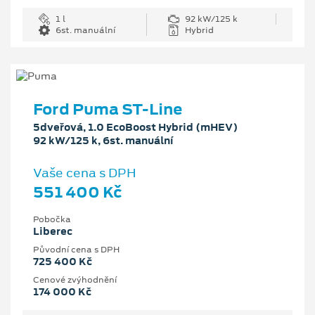
1 l
92 kW/125 k
6st. manuální
Hybrid
Ford Puma ST-Line
5dveřová, 1.0 EcoBoost Hybrid (mHEV)
92 kW/125 k, 6st. manuální
Vaše cena s DPH
551 400 Kč
Pobočka
Liberec
Původní cena s DPH
725 400 Kč
Cenové zvýhodnění
174 000 Kč