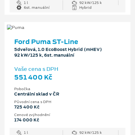
1 l
92 kW/125 k
6st. manuální
Hybrid
Ford Puma ST-Line
5dveřová, 1.0 EcoBoost Hybrid (mHEV)
92 kW/125 k, 6st. manuální
Vaše cena s DPH
551 400 Kč
Pobočka
Centrální sklad v ČR
Původní cena s DPH
725 400 Kč
Cenové zvýhodnění
174 000 Kč
1 l
92 kW/125 k