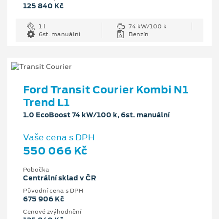
125 840 Kč
1 l
74 kW/100 k
6st. manuální
Benzín
Ford Transit Courier Kombi N1
Trend L1
1.0 EcoBoost 74 kW/100 k, 6st. manuální
Vaše cena s DPH
550 066 Kč
Pobočka
Centrální sklad v ČR
Původní cena s DPH
675 906 Kč
Cenové zvýhodnění