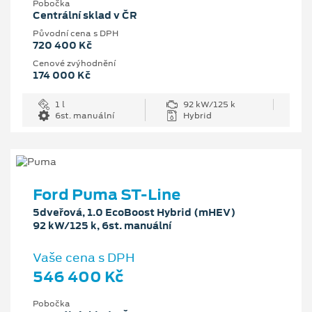
Pobočka
Centrální sklad v ČR
Původní cena s DPH
720 400 Kč
Cenové zvýhodnění
174 000 Kč
1 l
92 kW/125 k
6st. manuální
Hybrid
Ford Puma ST-Line
5dveřová, 1.0 EcoBoost Hybrid (mHEV)
92 kW/125 k, 6st. manuální
Vaše cena s DPH
546 400 Kč
Pobočka