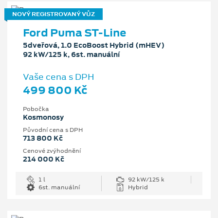
NOVÝ REGISTROVANÝ VŮZ
Ford Puma ST-Line
5dveřová, 1.0 EcoBoost Hybrid (mHEV)
92 kW/125 k, 6st. manuální
Vaše cena s DPH
499 800 Kč
Pobočka
Kosmonosy
Původní cena s DPH
713 800 Kč
Cenové zvýhodnění
214 000 Kč
1 l
92 kW/125 k
6st. manuální
Hybrid