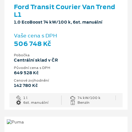
Ford Transit Courier Van Trend
L1
1.0 EcoBoost 74 kW/100 k, 6st. manuální
Vaše cena s DPH
506 748 Kč
Pobočka
Centrální sklad v ČR
Původní cena s DPH
649 528 Kč
Cenové zvýhodnění
142 780 Kč
1 l
74 kW/100 k
6st. manuální
Benzín