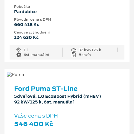
Pobočka
Pardubice
Původní cena s DPH
660 418 Kč
Cenové zvýhodnění
124 630 Kč
1 l
92 kW/125 k
6st. manuální
Benzín
Ford Puma ST-Line
5dveřová, 1.0 EcoBoost Hybrid (mHEV)
92 kW/125 k, 6st. manuální
Vaše cena s DPH
546 400 Kč