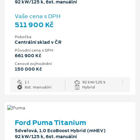
92 kW/125 k, 6st. manuální
Vaše cena s DPH
511 900 Kč
Pobočka
Centrální sklad v ČR
Původní cena s DPH
661 900 Kč
Cenové zvýhodnění
150 000 Kč
1 l
92 kW/125 k
6st. manuální
Hybrid
Ford Puma Titanium
5dveřová, 1.0 EcoBoost Hybrid (mHEV)
92 kW/125 k, 6st. manuální