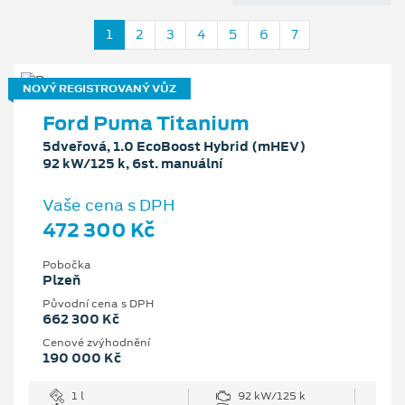
1
2
3
4
5
6
7
NOVÝ REGISTROVANÝ VŮZ
Ford Puma Titanium
5dveřová, 1.0 EcoBoost Hybrid (mHEV)
92 kW/125 k, 6st. manuální
Vaše cena s DPH
472 300 Kč
Pobočka
Plzeň
Původní cena s DPH
662 300 Kč
Cenové zvýhodnění
190 000 Kč
1 l
92 kW/125 k