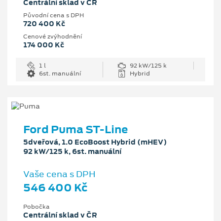
Centrální sklad v ČR
Původní cena s DPH
720 400 Kč
Cenové zvýhodnění
174 000 Kč
1 l
92 kW/125 k
6st. manuální
Hybrid
Ford Puma ST-Line
5dveřová, 1.0 EcoBoost Hybrid (mHEV)
92 kW/125 k, 6st. manuální
Vaše cena s DPH
546 400 Kč
Pobočka
Centrální sklad v ČR