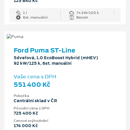
125 840 Kč
1 l
74 kW/100 k
6st. manuální
Benzín
Ford Puma ST-Line
5dveřová, 1.0 EcoBoost Hybrid (mHEV)
92 kW/125 k, 6st. manuální
Vaše cena s DPH
551 400 Kč
Pobočka
Centrální sklad v ČR
Původní cena s DPH
725 400 Kč
Cenové zvýhodnění
174 000 Kč