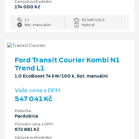
Cenové zvýhodnění
174 000 Kč
1 l
92 kW/125 k
6st. manuální
Hybrid
Ford Transit Courier Kombi N1
Trend L1
1.0 EcoBoost 74 kW/100 k, 6st. manuální
Vaše cena s DPH
547 041 Kč
Pobočka
Pardubice
Původní cena s DPH
672 881 Kč
Cenové zvýhodnění