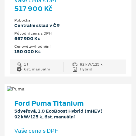
Vaše cena s DPH
517 900 Kč
Pobočka
Centrální sklad v ČR
Původní cena s DPH
667 900 Kč
Cenové zvýhodnění
150 000 Kč
1 l
92 kW/125 k
6st. manuální
Hybrid
Ford Puma Titanium
5dveřová, 1.0 EcoBoost Hybrid (mHEV)
92 kW/125 k, 6st. manuální
Vaše cena s DPH