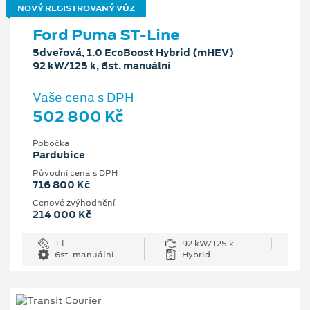
NOVÝ REGISTROVANÝ VŮZ
Ford Puma ST-Line
5dveřová, 1.0 EcoBoost Hybrid (mHEV)
92 kW/125 k, 6st. manuální
Vaše cena s DPH
502 800 Kč
Pobočka
Pardubice
Původní cena s DPH
716 800 Kč
Cenové zvýhodnění
214 000 Kč
1 l
92 kW/125 k
6st. manuální
Hybrid