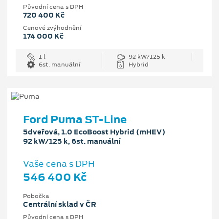
Původní cena s DPH
720 400 Kč
Cenové zvýhodnění
174 000 Kč
1 l
92 kW/125 k
6st. manuální
Hybrid
Ford Puma ST-Line
5dveřová, 1.0 EcoBoost Hybrid (mHEV)
92 kW/125 k, 6st. manuální
Vaše cena s DPH
546 400 Kč
Pobočka
Centrální sklad v ČR
Původní cena s DPH