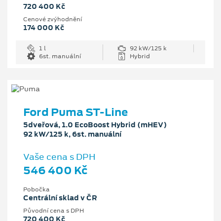
720 400 Kč
Cenové zvýhodnění
174 000 Kč
1 l
92 kW/125 k
6st. manuální
Hybrid
Ford Puma ST-Line
5dveřová, 1.0 EcoBoost Hybrid (mHEV)
92 kW/125 k, 6st. manuální
Vaše cena s DPH
546 400 Kč
Pobočka
Centrální sklad v ČR
Původní cena s DPH
720 400 Kč