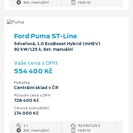
6st. manuální
Hybrid
Ford Puma ST-Line
5dveřová, 1.0 EcoBoost Hybrid (mHEV)
92 kW/125 k, 6st. manuální
Vaše cena s DPH
554 400 Kč
Pobočka
Centrální sklad v ČR
Původní cena s DPH
728 400 Kč
Cenové zvýhodnění
174 000 Kč
1 l
92 kW/125 k
6st. manuální
Hybrid