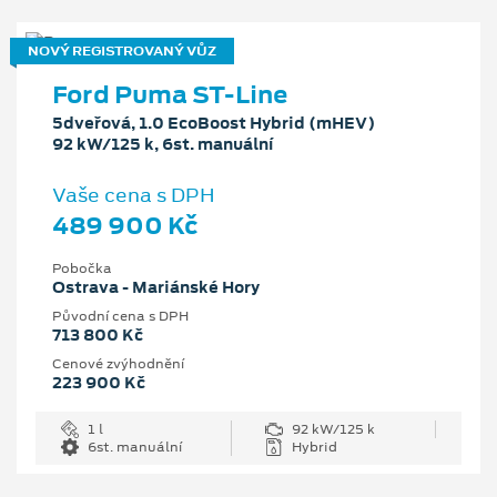
NOVÝ REGISTROVANÝ VŮZ
Ford Puma ST-Line
5dveřová, 1.0 EcoBoost Hybrid (mHEV)
92 kW/125 k, 6st. manuální
Vaše cena s DPH
489 900 Kč
Pobočka
Ostrava - Mariánské Hory
Původní cena s DPH
713 800 Kč
Cenové zvýhodnění
223 900 Kč
1 l
92 kW/125 k
6st. manuální
Hybrid