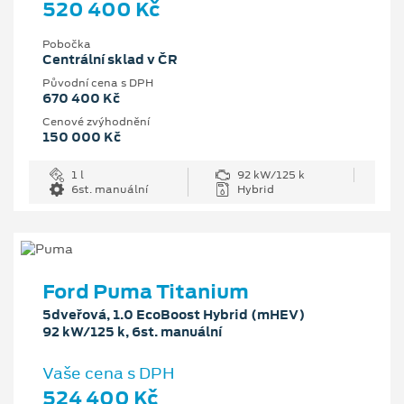
520 400 Kč
Pobočka
Centrální sklad v ČR
Původní cena s DPH
670 400 Kč
Cenové zvýhodnění
150 000 Kč
1 l
92 kW/125 k
6st. manuální
Hybrid
Ford Puma Titanium
5dveřová, 1.0 EcoBoost Hybrid (mHEV)
92 kW/125 k, 6st. manuální
Vaše cena s DPH
524 400 Kč