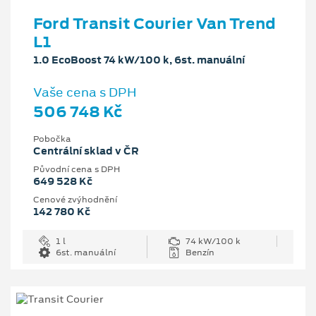
Ford Transit Courier Van Trend
L1
1.0 EcoBoost 74 kW/100 k, 6st. manuální
Vaše cena s DPH
506 748 Kč
Pobočka
Centrální sklad v ČR
Původní cena s DPH
649 528 Kč
Cenové zvýhodnění
142 780 Kč
1 l
74 kW/100 k
6st. manuální
Benzín