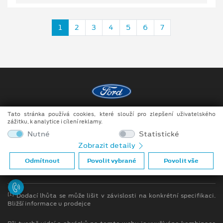
1
2
3
4
5
6
7
Tato stránka používá cookies, které slouží pro zlepšení uživatelského
Copyright ©2026 Auto JIPE s.r.o.
zážitku, k analytice i cílení reklamy.
Obchodní podmínky
Nutné
Statistické
Zobrazit detaily
Ochrana osobních údajů
Odmítnout
Povolit vybrané
Povolit vše
Prohlášení o zpracování údajů konečných zákazníků
[1]
Dodací lhůta se může lišit v závislosti na konkrétní specifikaci.
Bližší informace u prodejce