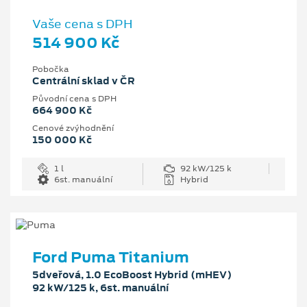
Vaše cena s DPH
514 900 Kč
Pobočka
Centrální sklad v ČR
Původní cena s DPH
664 900 Kč
Cenové zvýhodnění
150 000 Kč
1 l
92 kW/125 k
6st. manuální
Hybrid
Ford Puma Titanium
5dveřová, 1.0 EcoBoost Hybrid (mHEV)
92 kW/125 k, 6st. manuální