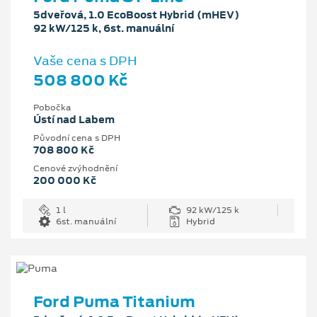
5dveřová, 1.0 EcoBoost Hybrid (mHEV)
92 kW/125 k, 6st. manuální
Vaše cena s DPH
508 800 Kč
Pobočka
Ústí nad Labem
Původní cena s DPH
708 800 Kč
Cenové zvýhodnění
200 000 Kč
1 l
92 kW/125 k
6st. manuální
Hybrid
Ford Puma Titanium