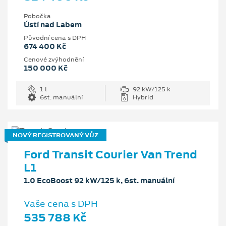
Pobočka
Ústí nad Labem
Původní cena s DPH
674 400 Kč
Cenové zvýhodnění
150 000 Kč
1 l
92 kW/125 k
6st. manuální
Hybrid
NOVÝ REGISTROVANÝ VŮZ
Ford Transit Courier Van Trend
L1
1.0 EcoBoost 92 kW/125 k, 6st. manuální
Vaše cena s DPH
535 788 Kč