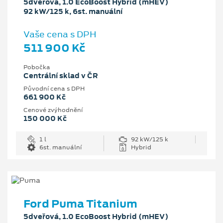
5dveřová, 1.0 EcoBoost Hybrid (mHEV)
92 kW/125 k, 6st. manuální
Vaše cena s DPH
511 900 Kč
Pobočka
Centrální sklad v ČR
Původní cena s DPH
661 900 Kč
Cenové zvýhodnění
150 000 Kč
1 l
92 kW/125 k
6st. manuální
Hybrid
Ford Puma Titanium
5dveřová, 1.0 EcoBoost Hybrid (mHEV)