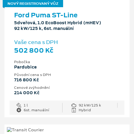
NOVÝ REGISTROVANÝ VŮZ
Ford Puma ST-Line
5dveřová, 1.0 EcoBoost Hybrid (mHEV)
92 kW/125 k, 6st. manuální
Vaše cena s DPH
502 800 Kč
Pobočka
Pardubice
Původní cena s DPH
716 800 Kč
Cenové zvýhodnění
214 000 Kč
1 l
92 kW/125 k
6st. manuální
Hybrid