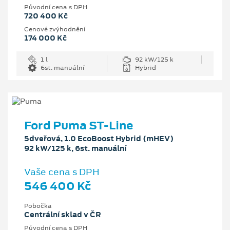
Původní cena s DPH
720 400 Kč
Cenové zvýhodnění
174 000 Kč
1 l
92 kW/125 k
6st. manuální
Hybrid
Ford Puma ST-Line
5dveřová, 1.0 EcoBoost Hybrid (mHEV)
92 kW/125 k, 6st. manuální
Vaše cena s DPH
546 400 Kč
Pobočka
Centrální sklad v ČR
Původní cena s DPH