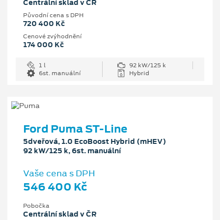
Centrální sklad v ČR
Původní cena s DPH
720 400 Kč
Cenové zvýhodnění
174 000 Kč
1 l
92 kW/125 k
6st. manuální
Hybrid
Ford Puma ST-Line
5dveřová, 1.0 EcoBoost Hybrid (mHEV)
92 kW/125 k, 6st. manuální
Vaše cena s DPH
546 400 Kč
Pobočka
Centrální sklad v ČR