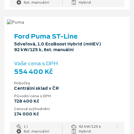
6st. manuální
Hybrid
Ford Puma ST-Line
5dveřová, 1.0 EcoBoost Hybrid (mHEV)
92 kW/125 k, 6st. manuální
Vaše cena s DPH
554 400 Kč
Pobočka
Centrální sklad v ČR
Původní cena s DPH
728 400 Kč
Cenové zvýhodnění
174 000 Kč
1 l
92 kW/125 k
6st. manuální
Hybrid