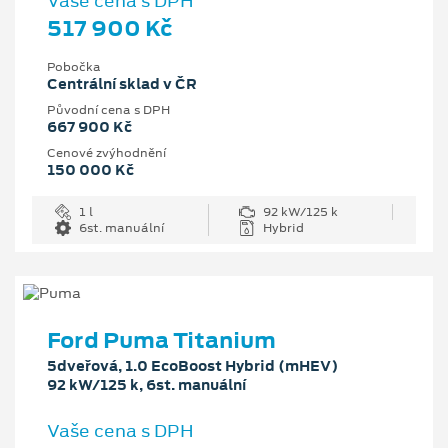
Vaše cena s DPH
517 900 Kč
Pobočka
Centrální sklad v ČR
Původní cena s DPH
667 900 Kč
Cenové zvýhodnění
150 000 Kč
1 l
92 kW/125 k
6st. manuální
Hybrid
Ford Puma Titanium
5dveřová, 1.0 EcoBoost Hybrid (mHEV)
92 kW/125 k, 6st. manuální
Vaše cena s DPH