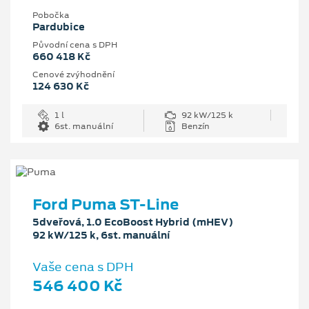
Pobočka
Pardubice
Původní cena s DPH
660 418 Kč
Cenové zvýhodnění
124 630 Kč
1 l
92 kW/125 k
6st. manuální
Benzín
Ford Puma ST-Line
5dveřová, 1.0 EcoBoost Hybrid (mHEV)
92 kW/125 k, 6st. manuální
Vaše cena s DPH
546 400 Kč