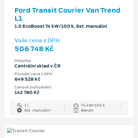
Ford Transit Courier Van Trend
L1
1.0 EcoBoost 74 kW/100 k, 6st. manuální
Vaše cena s DPH
506 748 Kč
Pobočka
Centrální sklad v ČR
Původní cena s DPH
649 528 Kč
Cenové zvýhodnění
142 780 Kč
1 l
74 kW/100 k
6st. manuální
Benzín