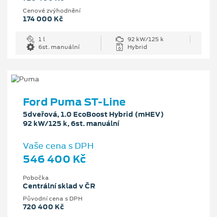
Cenové zvýhodnění
174 000 Kč
1 l
92 kW/125 k
6st. manuální
Hybrid
Ford Puma ST-Line
5dveřová, 1.0 EcoBoost Hybrid (mHEV)
92 kW/125 k, 6st. manuální
Vaše cena s DPH
546 400 Kč
Pobočka
Centrální sklad v ČR
Původní cena s DPH
720 400 Kč