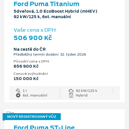
Ford Puma Titanium
5dveřová, 1.0 EcoBoost Hybrid (mHEV)
92 kW/125 k, 6st. manuální
Vaše cena s DPH
506 900 Kč
Na cestě do ČR
Předběžný termín dodání: 32. týden 2026
Původní cena s DPH
656 900 Kč
Cenové zvýhodnění
150 000 Kč
1 l
92 kW/125 k
6st. manuální
Hybrid
NOVÝ REGISTROVANÝ VŮZ
Ford Puma ST-Line