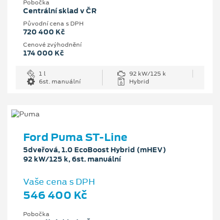
Pobočka
Centrální sklad v ČR
Původní cena s DPH
720 400 Kč
Cenové zvýhodnění
174 000 Kč
1 l
92 kW/125 k
6st. manuální
Hybrid
Ford Puma ST-Line
5dveřová, 1.0 EcoBoost Hybrid (mHEV)
92 kW/125 k, 6st. manuální
Vaše cena s DPH
546 400 Kč
Pobočka