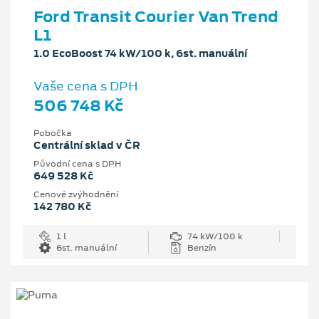
Ford Transit Courier Van Trend
L1
1.0 EcoBoost 74 kW/100 k, 6st. manuální
Vaše cena s DPH
506 748 Kč
Pobočka
Centrální sklad v ČR
Původní cena s DPH
649 528 Kč
Cenové zvýhodnění
142 780 Kč
1 l
74 kW/100 k
6st. manuální
Benzín