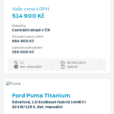
Vaše cena s DPH
514 900 Kč
Pobočka
Centrální sklad v ČR
Původní cena s DPH
664 900 Kč
Cenové zvýhodnění
150 000 Kč
1 l
92 kW/125 k
6st. manuální
Hybrid
Ford Puma Titanium
5dveřová, 1.0 EcoBoost Hybrid (mHEV)
92 kW/125 k, 6st. manuální