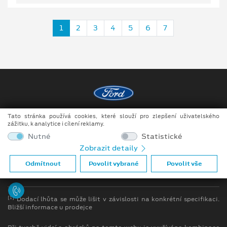
1
2
3
4
5
6
7
Tato stránka používá cookies, které slouží pro zlepšení uživatelského
Copyright ©2026 Auto JIPE s.r.o.
zážitku, k analytice i cílení reklamy.
Obchodní podmínky
Nutné
Statistické
Zobrazit detaily
Ochrana osobních údajů
Odmítnout
Povolit vybrané
Povolit vše
Prohlášení o zpracování údajů konečných zákazníků
[1]
Dodací lhůta se může lišit v závislosti na konkrétní specifikaci.
Bližší informace u prodejce