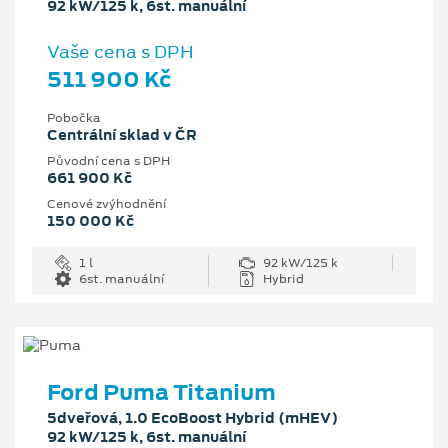
92 kW/125 k, 6st. manuální
Vaše cena s DPH
511 900 Kč
Pobočka
Centrální sklad v ČR
Původní cena s DPH
661 900 Kč
Cenové zvýhodnění
150 000 Kč
1 l
92 kW/125 k
6st. manuální
Hybrid
Ford Puma Titanium
5dveřová, 1.0 EcoBoost Hybrid (mHEV)
92 kW/125 k, 6st. manuální