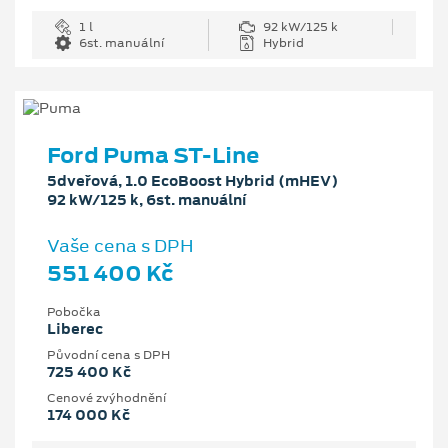
1 l
92 kW/125 k
6st. manuální
Hybrid
Ford Puma ST-Line
5dveřová, 1.0 EcoBoost Hybrid (mHEV)
92 kW/125 k, 6st. manuální
Vaše cena s DPH
551 400 Kč
Pobočka
Liberec
Původní cena s DPH
725 400 Kč
Cenové zvýhodnění
174 000 Kč