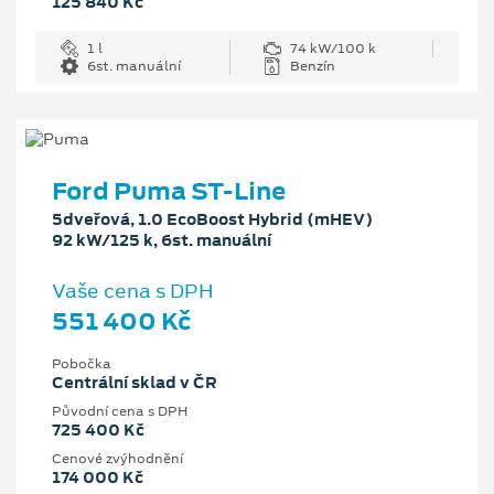
125 840 Kč
1 l
74 kW/100 k
6st. manuální
Benzín
Ford Puma ST-Line
5dveřová, 1.0 EcoBoost Hybrid (mHEV)
92 kW/125 k, 6st. manuální
Vaše cena s DPH
551 400 Kč
Pobočka
Centrální sklad v ČR
Původní cena s DPH
725 400 Kč
Cenové zvýhodnění
174 000 Kč