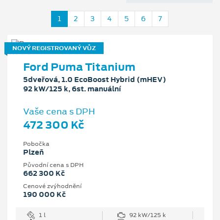
1
2
3
4
5
6
7
NOVÝ REGISTROVANÝ VŮZ
Ford Puma Titanium
5dveřová, 1.0 EcoBoost Hybrid (mHEV)
92 kW/125 k, 6st. manuální
Vaše cena s DPH
472 300 Kč
Pobočka
Plzeň
Původní cena s DPH
662 300 Kč
Cenové zvýhodnění
190 000 Kč
1 l
92 kW/125 k