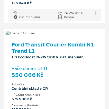
125 840 Kč
1 l
74 kW/100 k
6st. manuální
Benzín
Ford Transit Courier Kombi N1
Trend L1
1.0 EcoBoost 74 kW/100 k, 6st. manuální
Vaše cena s DPH
550 066 Kč
Pobočka
Centrální sklad v ČR
Původní cena s DPH
675 906 Kč
Cenové zvýhodnění