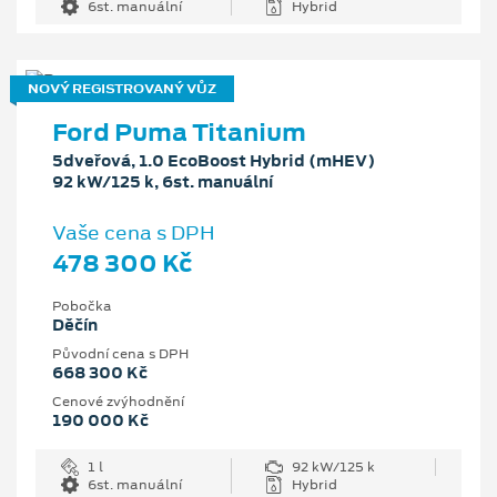
6st. manuální
Hybrid
NOVÝ REGISTROVANÝ VŮZ
Ford Puma Titanium
5dveřová, 1.0 EcoBoost Hybrid (mHEV)
92 kW/125 k, 6st. manuální
Vaše cena s DPH
478 300 Kč
Pobočka
Děčín
Původní cena s DPH
668 300 Kč
Cenové zvýhodnění
190 000 Kč
1 l
92 kW/125 k
6st. manuální
Hybrid