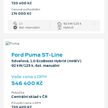
720 400 Kč
Cenové zvýhodnění
174 000 Kč
1 l
92 kW/125 k
6st. manuální
Hybrid
Ford Puma ST-Line
5dveřová, 1.0 EcoBoost Hybrid (mHEV)
92 kW/125 k, 6st. manuální
Vaše cena s DPH
546 400 Kč
Pobočka
Centrální sklad v ČR
Původní cena s DPH
720 400 Kč