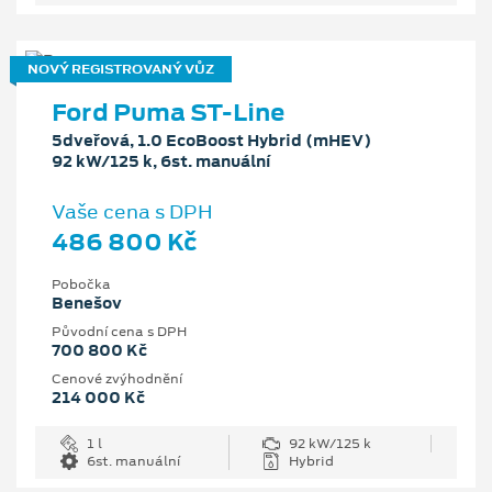
NOVÝ REGISTROVANÝ VŮZ
Ford Puma ST-Line
5dveřová, 1.0 EcoBoost Hybrid (mHEV)
92 kW/125 k, 6st. manuální
Vaše cena s DPH
486 800 Kč
Pobočka
Benešov
Původní cena s DPH
700 800 Kč
Cenové zvýhodnění
214 000 Kč
1 l
92 kW/125 k
6st. manuální
Hybrid