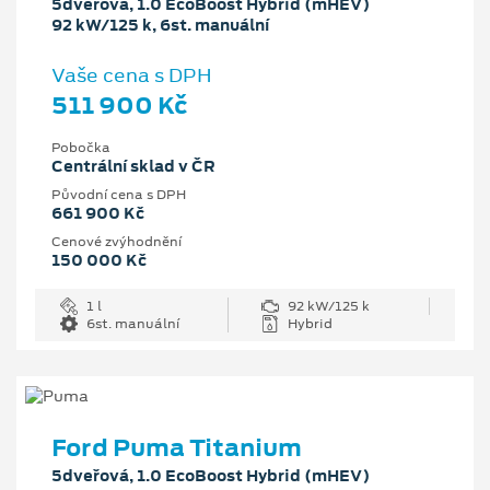
5dveřová, 1.0 EcoBoost Hybrid (mHEV)
92 kW/125 k, 6st. manuální
Vaše cena s DPH
511 900 Kč
Pobočka
Centrální sklad v ČR
Původní cena s DPH
661 900 Kč
Cenové zvýhodnění
150 000 Kč
1 l
92 kW/125 k
6st. manuální
Hybrid
Ford Puma Titanium
5dveřová, 1.0 EcoBoost Hybrid (mHEV)