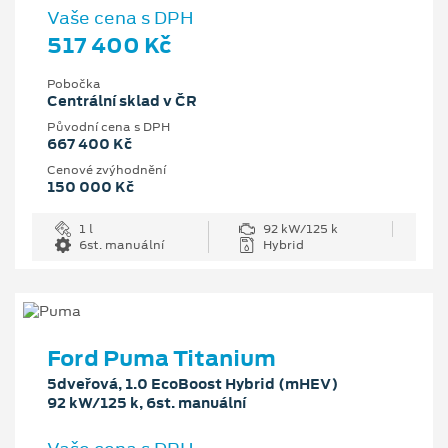
Vaše cena s DPH
517 400 Kč
Pobočka
Centrální sklad v ČR
Původní cena s DPH
667 400 Kč
Cenové zvýhodnění
150 000 Kč
1 l
92 kW/125 k
6st. manuální
Hybrid
Ford Puma Titanium
5dveřová, 1.0 EcoBoost Hybrid (mHEV)
92 kW/125 k, 6st. manuální