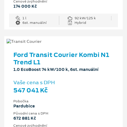
Cenové zvýhodnění
174 000 Kč
1 l
92 kW/125 k
6st. manuální
Hybrid
Ford Transit Courier Kombi N1
Trend L1
1.0 EcoBoost 74 kW/100 k, 6st. manuální
Vaše cena s DPH
547 041 Kč
Pobočka
Pardubice
Původní cena s DPH
672 881 Kč
Cenové zvýhodnění