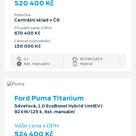
520 400 Kč
Pobočka
Centrální sklad v ČR
Původní cena s DPH
670 400 Kč
Cenové zvýhodnění
150 000 Kč
1 l
92 kW/125 k
6st. manuální
Hybrid
Ford Puma Titanium
5dveřová, 1.0 EcoBoost Hybrid (mHEV)
92 kW/125 k, 6st. manuální
Vaše cena s DPH
524 400 Kč