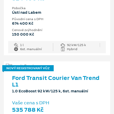
Pobočka
Ústí nad Labem
Původní cena s DPH
674 400 Kč
Cenové zvýhodnění
150 000 Kč
1 l
92 kW/125 k
6st. manuální
Hybrid
NOVÝ REGISTROVANÝ VŮZ
Ford Transit Courier Van Trend
L1
1.0 EcoBoost 92 kW/125 k, 6st. manuální
Vaše cena s DPH
535 788 Kč