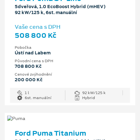
5dveřová, 1.0 EcoBoost Hybrid (mHEV)
92 kW/125 k, 6st. manuální
Vaše cena s DPH
508 800 Kč
Pobočka
Ústí nad Labem
Původní cena s DPH
708 800 Kč
Cenové zvýhodnění
200 000 Kč
1 l
92 kW/125 k
6st. manuální
Hybrid
Ford Puma Titanium