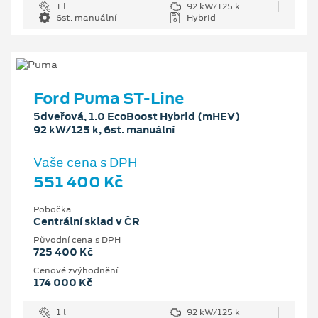
1 l
92 kW/125 k
6st. manuální
Hybrid
Ford Puma ST-Line
5dveřová, 1.0 EcoBoost Hybrid (mHEV)
92 kW/125 k, 6st. manuální
Vaše cena s DPH
551 400 Kč
Pobočka
Centrální sklad v ČR
Původní cena s DPH
725 400 Kč
Cenové zvýhodnění
174 000 Kč
1 l
92 kW/125 k