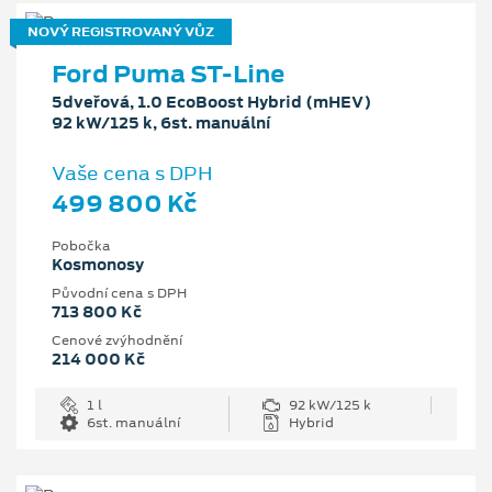
NOVÝ REGISTROVANÝ VŮZ
Ford Puma ST-Line
5dveřová, 1.0 EcoBoost Hybrid (mHEV)
92 kW/125 k, 6st. manuální
Vaše cena s DPH
499 800 Kč
Pobočka
Kosmonosy
Původní cena s DPH
713 800 Kč
Cenové zvýhodnění
214 000 Kč
1 l
92 kW/125 k
6st. manuální
Hybrid