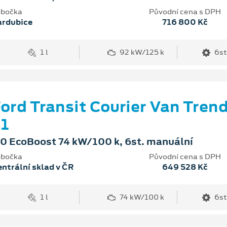
bočka
Původní cena s DPH
ardubice
716 800 Kč
1 l
92 kW/125 k
6st
ord Transit Courier Van Tren
1
.0 EcoBoost 74 kW/100 k, 6st. manuální
bočka
Původní cena s DPH
ntrální sklad v ČR
649 528 Kč
1 l
74 kW/100 k
6st