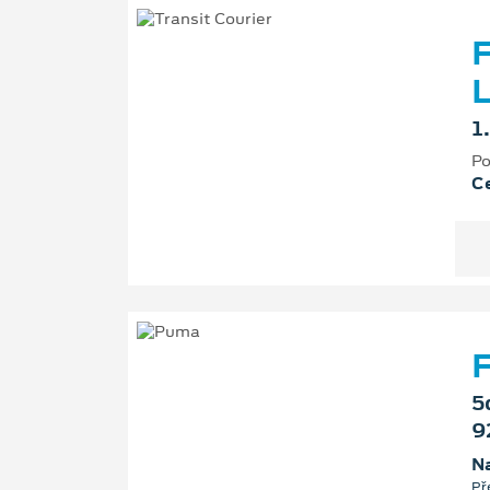
F
L
1
Po
Ce
F
5
9
Na
Př