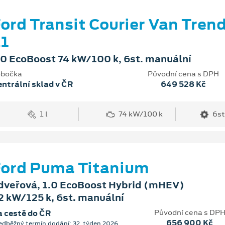
ord Transit Courier Van Tren
1
.0 EcoBoost 74 kW/100 k, 6st. manuální
bočka
Původní cena s DPH
ntrální sklad v ČR
649 528 Kč
1 l
74 kW/100 k
6st
ord Puma Titanium
dveřová, 1.0 EcoBoost Hybrid (mHEV)
2 kW/125 k, 6st. manuální
Původní cena s DP
 cestě do ČR
656 900 Kč
edběžný termín dodání: 32. týden 2026