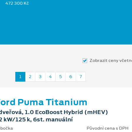
472 300 Kč
Zobrazit ceny včet
1
2
3
4
5
6
7
ord Puma Titanium
dveřová, 1.0 EcoBoost Hybrid (mHEV)
2 kW/125 k, 6st. manuální
bočka
Původní cena s DPH