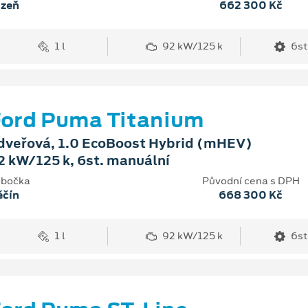
lzeň
662 300 Kč
1 l
92 kW/125 k
6st
ord Puma Titanium
dveřová, 1.0 EcoBoost Hybrid (mHEV)
2 kW/125 k, 6st. manuální
bočka
Původní cena s DPH
ěčín
668 300 Kč
1 l
92 kW/125 k
6st