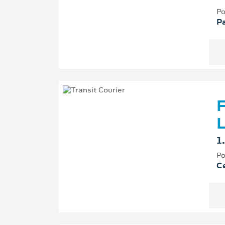
Po
P
F
L
1
Po
Ce