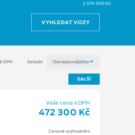
2 074 900 Kč
VYHLEDAT VOZY
ně DPH
Seřadit
DALŠÍ
Vaše cena s DPH
472 300 Kč
Cenové zvýhodnění