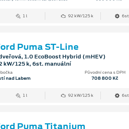
1 l
92 kW/125 k
6st
ord Puma ST-Line
dveřová, 1.0 EcoBoost Hybrid (mHEV)
2 kW/125 k, 6st. manuální
bočka
Původní cena s DPH
stí nad Labem
708 800 Kč
1 l
92 kW/125 k
6st
ord Puma Titanium