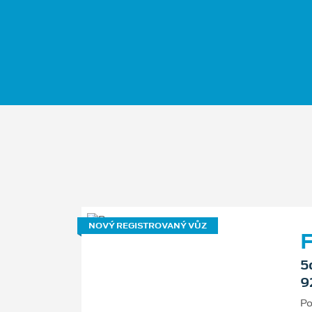
NOVÝ REGISTROVANÝ VŮZ
F
5
9
Po