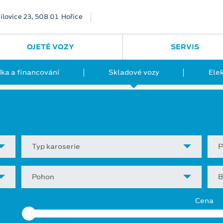
ilovice 23, 508 01 Hořice
OJETÉ VOZY
SERVIS
ka a financování
Skladové vozy
Ele
Typ karoserie
P
Pohon
B
Cena