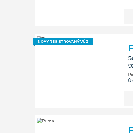
NOVÝ REGISTROVANÝ VŮZ
F
5
9
Po
Ú
F