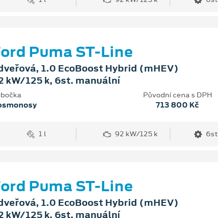
ord Puma ST-Line
dveřová, 1.0 EcoBoost Hybrid (mHEV)
2 kW/125 k, 6st. manuální
bočka
Původní cena s DPH
osmonosy
713 800 Kč
1 l
92 kW/125 k
6st
ord Puma ST-Line
dveřová, 1.0 EcoBoost Hybrid (mHEV)
2 kW/125 k, 6st. manuální