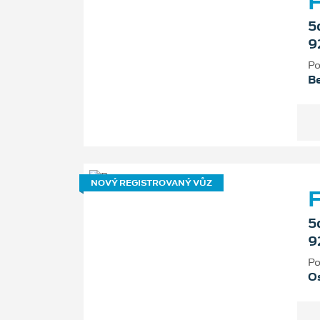
F
5
9
Po
B
NOVÝ REGISTROVANÝ VŮZ
F
5
9
Po
Os