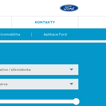
KONTAKTY
ktromobilita
Aplikace Ford
alivo / převodovka
arva