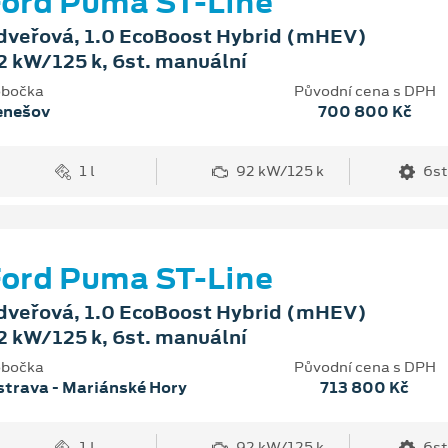
ord Puma ST-Line
dveřová, 1.0 EcoBoost Hybrid (mHEV)
2 kW/125 k, 6st. manuální
bočka
Původní cena s DPH
enešov
700 800 Kč
1 l
92 kW/125 k
6st
ord Puma ST-Line
dveřová, 1.0 EcoBoost Hybrid (mHEV)
2 kW/125 k, 6st. manuální
bočka
Původní cena s DPH
trava - Mariánské Hory
713 800 Kč
1 l
92 kW/125 k
6st