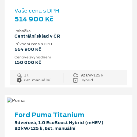
Vaše cena s DPH
514 900 Kč
Pobočka
Centrální sklad v ČR
Původní cena s DPH
664 900 Kč
Cenové zvýhodnění
150 000 Kč
1 l
92 kW/125 k
6st. manuální
Hybrid
Ford Puma Titanium
5dveřová, 1.0 EcoBoost Hybrid (mHEV)
92 kW/125 k, 6st. manuální