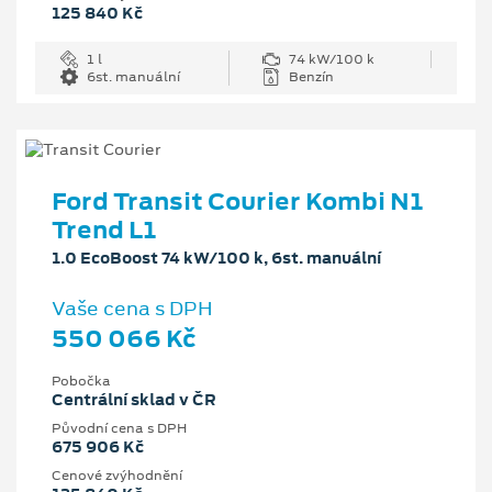
125 840 Kč
1 l
74 kW/100 k
6st. manuální
Benzín
Ford Transit Courier Kombi N1
Trend L1
1.0 EcoBoost 74 kW/100 k, 6st. manuální
Vaše cena s DPH
550 066 Kč
Pobočka
Centrální sklad v ČR
Původní cena s DPH
675 906 Kč
Cenové zvýhodnění