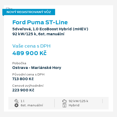
NOVÝ REGISTROVANÝ VŮZ
Ford Puma ST-Line
5dveřová, 1.0 EcoBoost Hybrid (mHEV)
92 kW/125 k, 6st. manuální
Vaše cena s DPH
489 900 Kč
Pobočka
Ostrava - Mariánské Hory
Původní cena s DPH
713 800 Kč
Cenové zvýhodnění
223 900 Kč
1 l
92 kW/125 k
6st. manuální
Hybrid