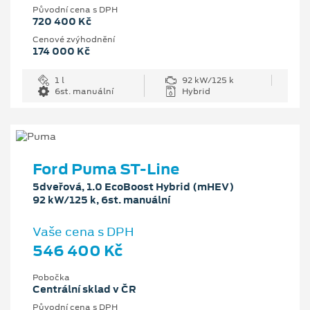
Původní cena s DPH
720 400 Kč
Cenové zvýhodnění
174 000 Kč
1 l
92 kW/125 k
6st. manuální
Hybrid
Ford Puma ST-Line
5dveřová, 1.0 EcoBoost Hybrid (mHEV)
92 kW/125 k, 6st. manuální
Vaše cena s DPH
546 400 Kč
Pobočka
Centrální sklad v ČR
Původní cena s DPH