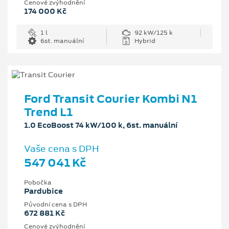
Cenové zvýhodnění
174 000 Kč
1 l
92 kW/125 k
6st. manuální
Hybrid
Ford Transit Courier Kombi N1
Trend L1
1.0 EcoBoost 74 kW/100 k, 6st. manuální
Vaše cena s DPH
547 041 Kč
Pobočka
Pardubice
Původní cena s DPH
672 881 Kč
Cenové zvýhodnění