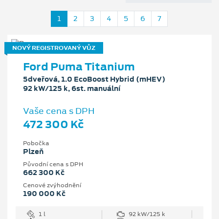
1
2
3
4
5
6
7
NOVÝ REGISTROVANÝ VŮZ
Ford Puma Titanium
5dveřová, 1.0 EcoBoost Hybrid (mHEV)
92 kW/125 k, 6st. manuální
Vaše cena s DPH
472 300 Kč
Pobočka
Plzeň
Původní cena s DPH
662 300 Kč
Cenové zvýhodnění
190 000 Kč
1 l
92 kW/125 k