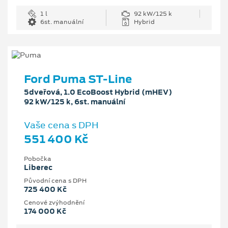
1 l
92 kW/125 k
6st. manuální
Hybrid
Ford Puma ST-Line
5dveřová, 1.0 EcoBoost Hybrid (mHEV)
92 kW/125 k, 6st. manuální
Vaše cena s DPH
551 400 Kč
Pobočka
Liberec
Původní cena s DPH
725 400 Kč
Cenové zvýhodnění
174 000 Kč