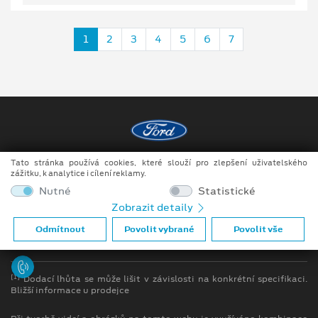
1
2
3
4
5
6
7
Tato stránka používá cookies, které slouží pro zlepšení uživatelského
Copyright ©2026 Auto JIPE s.r.o.
zážitku, k analytice i cílení reklamy.
Obchodní podmínky
Nutné
Statistické
Zobrazit detaily
Ochrana osobních údajů
Odmítnout
Povolit vybrané
Povolit vše
Prohlášení o zpracování údajů konečných zákazníků
[1]
Dodací lhůta se může lišit v závislosti na konkrétní specifikaci.
Bližší informace u prodejce