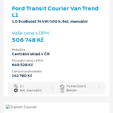
Ford Transit Courier Van Trend
L1
1.0 EcoBoost 74 kW/100 k, 6st. manuální
Vaše cena s DPH
506 748 Kč
Pobočka
Centrální sklad v ČR
Původní cena s DPH
649 528 Kč
Cenové zvýhodnění
142 780 Kč
1 l
74 kW/100 k
6st. manuální
Benzín