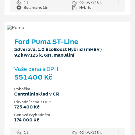
1 l
92 kW/125 k
6st. manuální
Hybrid
Ford Puma ST-Line
5dveřová, 1.0 EcoBoost Hybrid (mHEV)
92 kW/125 k, 6st. manuální
Vaše cena s DPH
551 400 Kč
Pobočka
Centrální sklad v ČR
Původní cena s DPH
725 400 Kč
Cenové zvýhodnění
174 000 Kč
1 l
92 kW/125 k