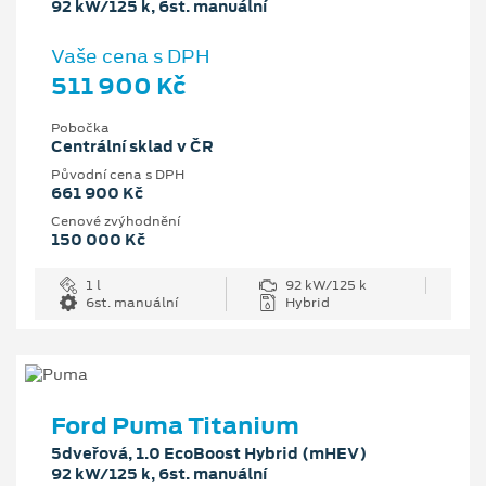
92 kW/125 k, 6st. manuální
Vaše cena s DPH
511 900 Kč
Pobočka
Centrální sklad v ČR
Původní cena s DPH
661 900 Kč
Cenové zvýhodnění
150 000 Kč
1 l
92 kW/125 k
6st. manuální
Hybrid
Ford Puma Titanium
5dveřová, 1.0 EcoBoost Hybrid (mHEV)
92 kW/125 k, 6st. manuální