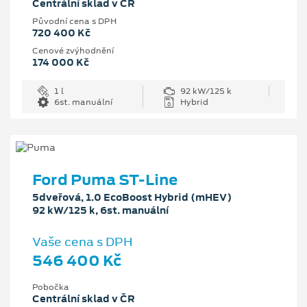
Centrální sklad v ČR
Původní cena s DPH
720 400 Kč
Cenové zvýhodnění
174 000 Kč
1 l
92 kW/125 k
6st. manuální
Hybrid
Ford Puma ST-Line
5dveřová, 1.0 EcoBoost Hybrid (mHEV)
92 kW/125 k, 6st. manuální
Vaše cena s DPH
546 400 Kč
Pobočka
Centrální sklad v ČR