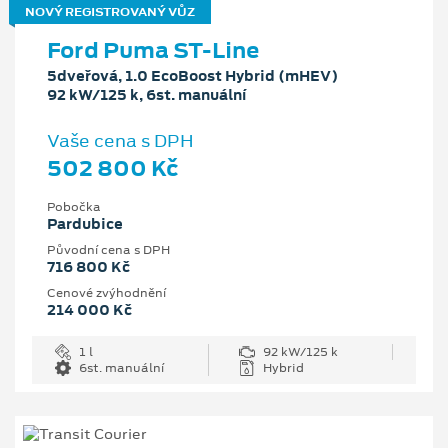
NOVÝ REGISTROVANÝ VŮZ
Ford Puma ST-Line
5dveřová, 1.0 EcoBoost Hybrid (mHEV)
92 kW/125 k, 6st. manuální
Vaše cena s DPH
502 800 Kč
Pobočka
Pardubice
Původní cena s DPH
716 800 Kč
Cenové zvýhodnění
214 000 Kč
1 l
92 kW/125 k
6st. manuální
Hybrid