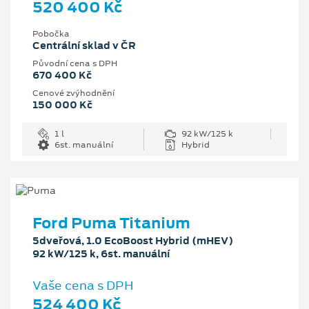
520 400 Kč
Pobočka
Centrální sklad v ČR
Původní cena s DPH
670 400 Kč
Cenové zvýhodnění
150 000 Kč
1 l
92 kW/125 k
6st. manuální
Hybrid
Ford Puma Titanium
5dveřová, 1.0 EcoBoost Hybrid (mHEV)
92 kW/125 k, 6st. manuální
Vaše cena s DPH
524 400 Kč