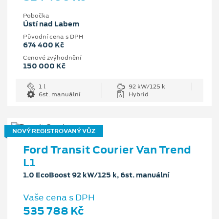
Pobočka
Ústí nad Labem
Původní cena s DPH
674 400 Kč
Cenové zvýhodnění
150 000 Kč
1 l
92 kW/125 k
6st. manuální
Hybrid
NOVÝ REGISTROVANÝ VŮZ
Ford Transit Courier Van Trend
L1
1.0 EcoBoost 92 kW/125 k, 6st. manuální
Vaše cena s DPH
535 788 Kč