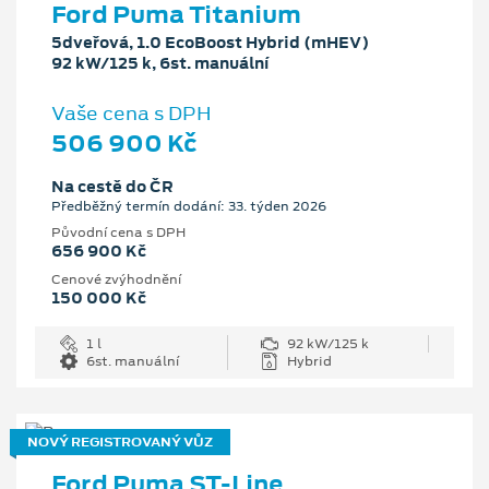
Ford Puma Titanium
5dveřová, 1.0 EcoBoost Hybrid (mHEV)
92 kW/125 k, 6st. manuální
Vaše cena s DPH
506 900 Kč
Na cestě do ČR
Předběžný termín dodání: 33. týden 2026
Původní cena s DPH
656 900 Kč
Cenové zvýhodnění
150 000 Kč
1 l
92 kW/125 k
6st. manuální
Hybrid
NOVÝ REGISTROVANÝ VŮZ
Ford Puma ST-Line