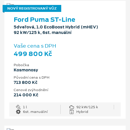
NOVÝ REGISTROVANÝ VŮZ
Ford Puma ST-Line
5dveřová, 1.0 EcoBoost Hybrid (mHEV)
92 kW/125 k, 6st. manuální
Vaše cena s DPH
499 800 Kč
Pobočka
Kosmonosy
Původní cena s DPH
713 800 Kč
Cenové zvýhodnění
214 000 Kč
1 l
92 kW/125 k
6st. manuální
Hybrid