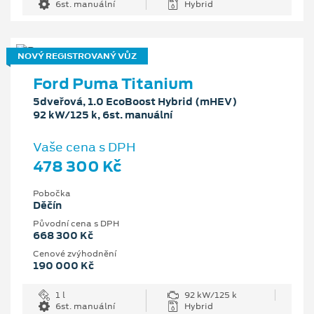
6st. manuální
Hybrid
NOVÝ REGISTROVANÝ VŮZ
Ford Puma Titanium
5dveřová, 1.0 EcoBoost Hybrid (mHEV)
92 kW/125 k, 6st. manuální
Vaše cena s DPH
478 300 Kč
Pobočka
Děčín
Původní cena s DPH
668 300 Kč
Cenové zvýhodnění
190 000 Kč
1 l
92 kW/125 k
6st. manuální
Hybrid