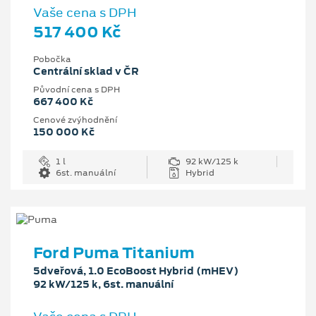
Vaše cena s DPH
517 400 Kč
Pobočka
Centrální sklad v ČR
Původní cena s DPH
667 400 Kč
Cenové zvýhodnění
150 000 Kč
1 l
92 kW/125 k
6st. manuální
Hybrid
Ford Puma Titanium
5dveřová, 1.0 EcoBoost Hybrid (mHEV)
92 kW/125 k, 6st. manuální