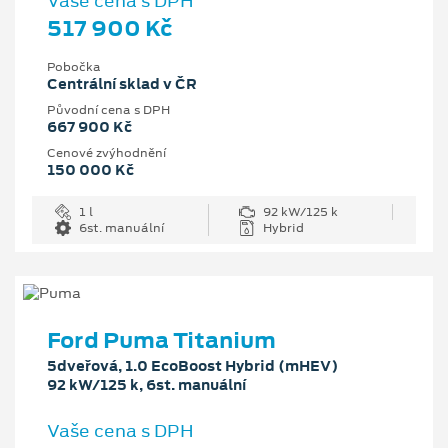
Vaše cena s DPH
517 900 Kč
Pobočka
Centrální sklad v ČR
Původní cena s DPH
667 900 Kč
Cenové zvýhodnění
150 000 Kč
1 l
92 kW/125 k
6st. manuální
Hybrid
Ford Puma Titanium
5dveřová, 1.0 EcoBoost Hybrid (mHEV)
92 kW/125 k, 6st. manuální
Vaše cena s DPH