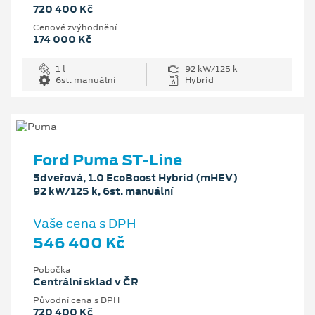
720 400 Kč
Cenové zvýhodnění
174 000 Kč
1 l
92 kW/125 k
6st. manuální
Hybrid
Ford Puma ST-Line
5dveřová, 1.0 EcoBoost Hybrid (mHEV)
92 kW/125 k, 6st. manuální
Vaše cena s DPH
546 400 Kč
Pobočka
Centrální sklad v ČR
Původní cena s DPH
720 400 Kč