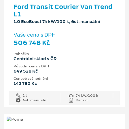
Ford Transit Courier Van Trend
L1
1.0 EcoBoost 74 kW/100 k, 6st. manuální
Vaše cena s DPH
506 748 Kč
Pobočka
Centrální sklad v ČR
Původní cena s DPH
649 528 Kč
Cenové zvýhodnění
142 780 Kč
1 l
74 kW/100 k
6st. manuální
Benzín