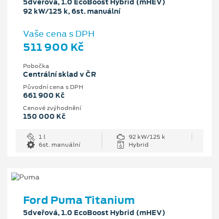
5dveřová, 1.0 EcoBoost Hybrid (mHEV)
92 kW/125 k, 6st. manuální
Vaše cena s DPH
511 900 Kč
Pobočka
Centrální sklad v ČR
Původní cena s DPH
661 900 Kč
Cenové zvýhodnění
150 000 Kč
1 l
92 kW/125 k
6st. manuální
Hybrid
Ford Puma Titanium
5dveřová, 1.0 EcoBoost Hybrid (mHEV)