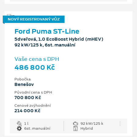
NOVÝ REGISTROVANÝ VŮZ
Ford Puma ST-Line
5dveřová, 1.0 EcoBoost Hybrid (mHEV)
92 kW/125 k, 6st. manuální
Vaše cena s DPH
486 800 Kč
Pobočka
Benešov
Původní cena s DPH
700 800 Kč
Cenové zvýhodnění
214 000 Kč
1 l
92 kW/125 k
6st. manuální
Hybrid