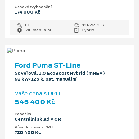
Cenové zvýhodnění
174 000 Kč
1 l
92 kW/125 k
6st. manuální
Hybrid
Ford Puma ST-Line
5dveřová, 1.0 EcoBoost Hybrid (mHEV)
92 kW/125 k, 6st. manuální
Vaše cena s DPH
546 400 Kč
Pobočka
Centrální sklad v ČR
Původní cena s DPH
720 400 Kč