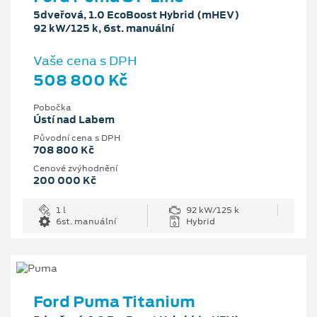
5dveřová, 1.0 EcoBoost Hybrid (mHEV)
92 kW/125 k, 6st. manuální
Vaše cena s DPH
508 800 Kč
Pobočka
Ústí nad Labem
Původní cena s DPH
708 800 Kč
Cenové zvýhodnění
200 000 Kč
1 l
92 kW/125 k
6st. manuální
Hybrid
Ford Puma Titanium