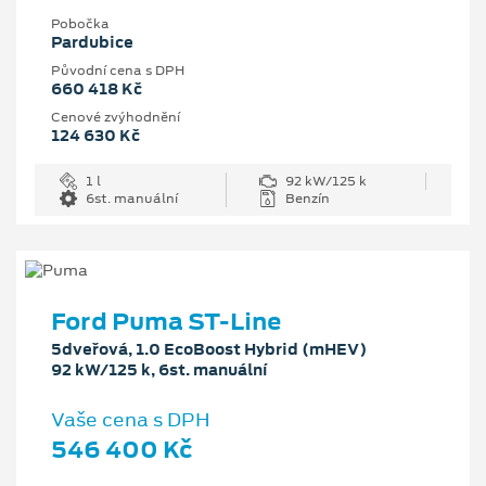
Pobočka
Pardubice
Původní cena s DPH
660 418 Kč
Cenové zvýhodnění
124 630 Kč
1 l
92 kW/125 k
6st. manuální
Benzín
Ford Puma ST-Line
5dveřová, 1.0 EcoBoost Hybrid (mHEV)
92 kW/125 k, 6st. manuální
Vaše cena s DPH
546 400 Kč