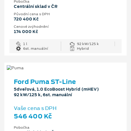
Pobočka
Centrální sklad v ČR
Původní cena s DPH
720 400 Kč
Cenové zvýhodnění
174 000 Kč
1 l
92 kW/125 k
6st. manuální
Hybrid
Ford Puma ST-Line
5dveřová, 1.0 EcoBoost Hybrid (mHEV)
92 kW/125 k, 6st. manuální
Vaše cena s DPH
546 400 Kč
Pobočka