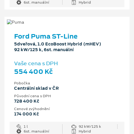
6st. manuální
Hybrid
Ford Puma ST-Line
5dveřová, 1.0 EcoBoost Hybrid (mHEV)
92 kW/125 k, 6st. manuální
Vaše cena s DPH
554 400 Kč
Pobočka
Centrální sklad v ČR
Původní cena s DPH
728 400 Kč
Cenové zvýhodnění
174 000 Kč
1 l
92 kW/125 k
6st. manuální
Hybrid