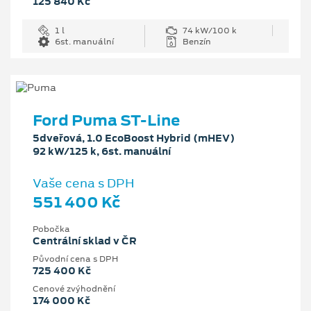
125 840 Kč
1 l
74 kW/100 k
6st. manuální
Benzín
Ford Puma ST-Line
5dveřová, 1.0 EcoBoost Hybrid (mHEV)
92 kW/125 k, 6st. manuální
Vaše cena s DPH
551 400 Kč
Pobočka
Centrální sklad v ČR
Původní cena s DPH
725 400 Kč
Cenové zvýhodnění
174 000 Kč