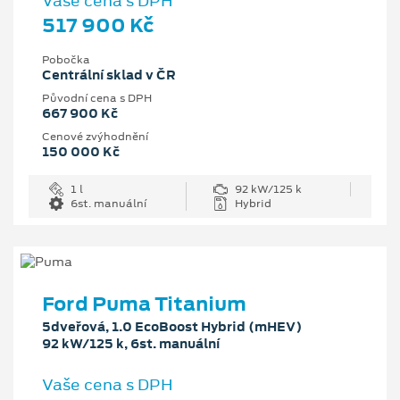
Vaše cena s DPH
517 900 Kč
Pobočka
Centrální sklad v ČR
Původní cena s DPH
667 900 Kč
Cenové zvýhodnění
150 000 Kč
1 l
92 kW/125 k
6st. manuální
Hybrid
Ford Puma Titanium
5dveřová, 1.0 EcoBoost Hybrid (mHEV)
92 kW/125 k, 6st. manuální
Vaše cena s DPH