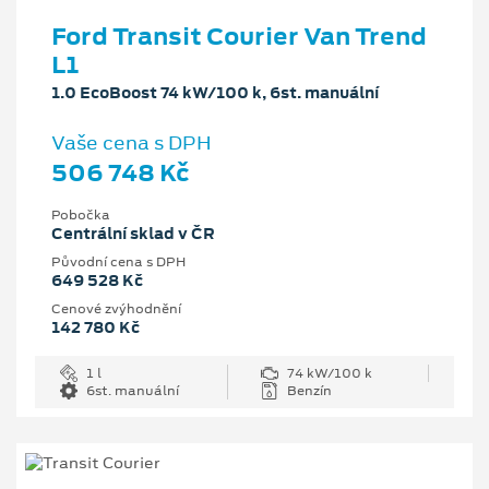
Ford Transit Courier Van Trend
L1
1.0 EcoBoost 74 kW/100 k, 6st. manuální
Vaše cena s DPH
506 748 Kč
Pobočka
Centrální sklad v ČR
Původní cena s DPH
649 528 Kč
Cenové zvýhodnění
142 780 Kč
1 l
74 kW/100 k
6st. manuální
Benzín