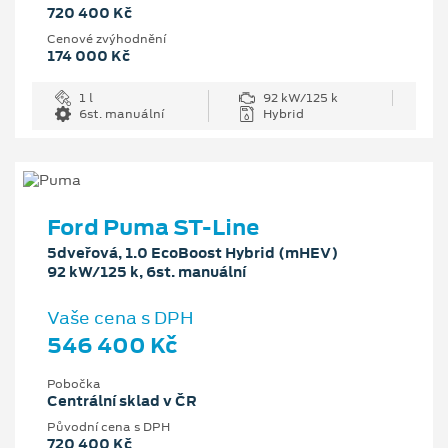
720 400 Kč
Cenové zvýhodnění
174 000 Kč
1 l
92 kW/125 k
6st. manuální
Hybrid
Ford Puma ST-Line
5dveřová, 1.0 EcoBoost Hybrid (mHEV)
92 kW/125 k, 6st. manuální
Vaše cena s DPH
546 400 Kč
Pobočka
Centrální sklad v ČR
Původní cena s DPH
720 400 Kč