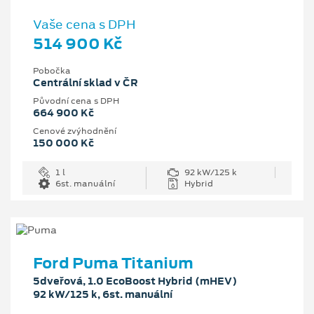
Vaše cena s DPH
514 900 Kč
Pobočka
Centrální sklad v ČR
Původní cena s DPH
664 900 Kč
Cenové zvýhodnění
150 000 Kč
1 l
92 kW/125 k
6st. manuální
Hybrid
Ford Puma Titanium
5dveřová, 1.0 EcoBoost Hybrid (mHEV)
92 kW/125 k, 6st. manuální