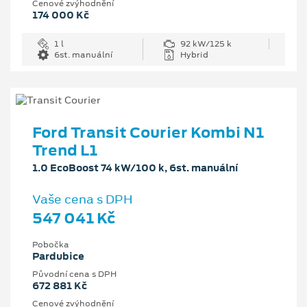
Cenové zvýhodnění
174 000 Kč
1 l
92 kW/125 k
6st. manuální
Hybrid
Ford Transit Courier Kombi N1
Trend L1
1.0 EcoBoost 74 kW/100 k, 6st. manuální
Vaše cena s DPH
547 041 Kč
Pobočka
Pardubice
Původní cena s DPH
672 881 Kč
Cenové zvýhodnění