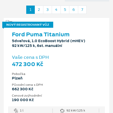
1
2
3
4
5
6
7
NOVÝ REGISTROVANÝ VŮZ
Ford Puma Titanium
5dveřová, 1.0 EcoBoost Hybrid (mHEV)
92 kW/125 k, 6st. manuální
Vaše cena s DPH
472 300 Kč
Pobočka
Plzeň
Původní cena s DPH
662 300 Kč
Cenové zvýhodnění
190 000 Kč
1 l
92 kW/125 k