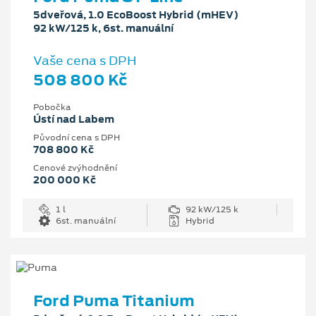
5dveřová, 1.0 EcoBoost Hybrid (mHEV)
92 kW/125 k, 6st. manuální
Vaše cena s DPH
508 800 Kč
Pobočka
Ústí nad Labem
Původní cena s DPH
708 800 Kč
Cenové zvýhodnění
200 000 Kč
1 l
92 kW/125 k
6st. manuální
Hybrid
Ford Puma Titanium