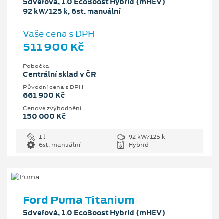
5dveřová, 1.0 EcoBoost Hybrid (mHEV)
92 kW/125 k, 6st. manuální
Vaše cena s DPH
511 900 Kč
Pobočka
Centrální sklad v ČR
Původní cena s DPH
661 900 Kč
Cenové zvýhodnění
150 000 Kč
1 l
92 kW/125 k
6st. manuální
Hybrid
Ford Puma Titanium
5dveřová, 1.0 EcoBoost Hybrid (mHEV)