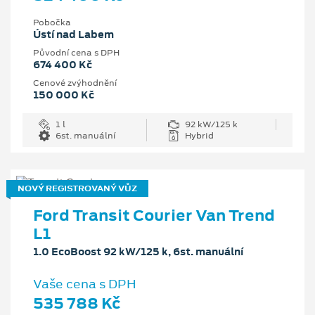
Pobočka
Ústí nad Labem
Původní cena s DPH
674 400 Kč
Cenové zvýhodnění
150 000 Kč
1 l
92 kW/125 k
6st. manuální
Hybrid
NOVÝ REGISTROVANÝ VŮZ
Ford Transit Courier Van Trend
L1
1.0 EcoBoost 92 kW/125 k, 6st. manuální
Vaše cena s DPH
535 788 Kč