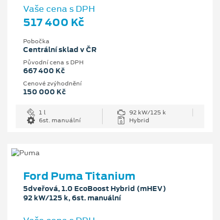
Vaše cena s DPH
517 400 Kč
Pobočka
Centrální sklad v ČR
Původní cena s DPH
667 400 Kč
Cenové zvýhodnění
150 000 Kč
1 l
92 kW/125 k
6st. manuální
Hybrid
Ford Puma Titanium
5dveřová, 1.0 EcoBoost Hybrid (mHEV)
92 kW/125 k, 6st. manuální