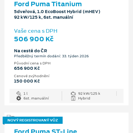
Ford Puma Titanium
5dveřová, 1.0 EcoBoost Hybrid (mHEV)
92 kW/125 k, 6st. manuální
Vaše cena s DPH
506 900 Kč
Na cestě do ČR
Předběžný termín dodání: 33. týden 2026
Původní cena s DPH
656 900 Kč
Cenové zvýhodnění
150 000 Kč
1 l
92 kW/125 k
6st. manuální
Hybrid
NOVÝ REGISTROVANÝ VŮZ
Ford Puma ST-Line