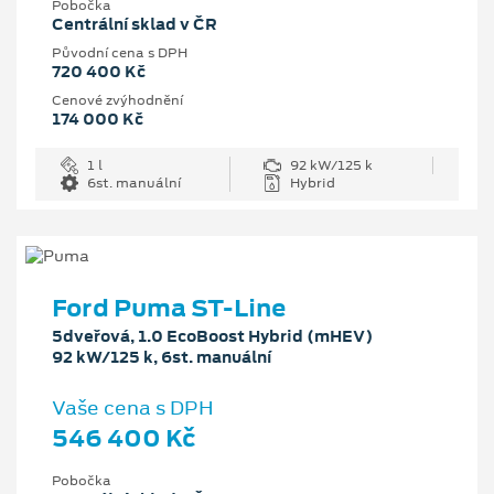
Pobočka
Centrální sklad v ČR
Původní cena s DPH
720 400 Kč
Cenové zvýhodnění
174 000 Kč
1 l
92 kW/125 k
6st. manuální
Hybrid
Ford Puma ST-Line
5dveřová, 1.0 EcoBoost Hybrid (mHEV)
92 kW/125 k, 6st. manuální
Vaše cena s DPH
546 400 Kč
Pobočka