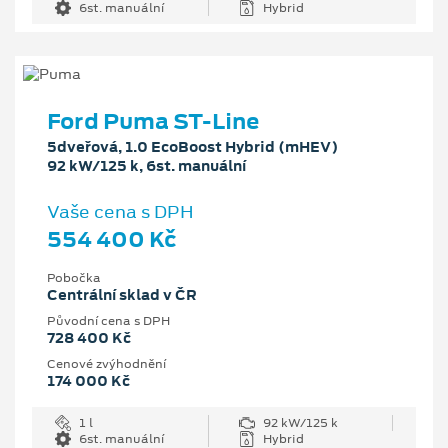
6st. manuální
Hybrid
Ford Puma ST-Line
5dveřová, 1.0 EcoBoost Hybrid (mHEV)
92 kW/125 k, 6st. manuální
Vaše cena s DPH
554 400 Kč
Pobočka
Centrální sklad v ČR
Původní cena s DPH
728 400 Kč
Cenové zvýhodnění
174 000 Kč
1 l
92 kW/125 k
6st. manuální
Hybrid