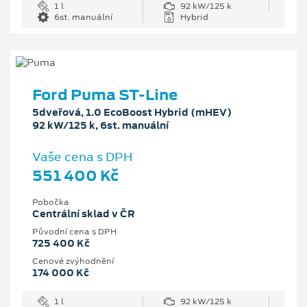
1 l
92 kW/125 k
6st. manuální
Hybrid
Ford Puma ST-Line
5dveřová, 1.0 EcoBoost Hybrid (mHEV)
92 kW/125 k, 6st. manuální
Vaše cena s DPH
551 400 Kč
Pobočka
Centrální sklad v ČR
Původní cena s DPH
725 400 Kč
Cenové zvýhodnění
174 000 Kč
1 l
92 kW/125 k