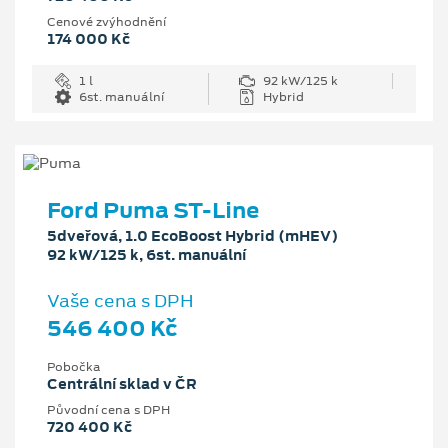
Cenové zvýhodnění
174 000 Kč
1 l
92 kW/125 k
6st. manuální
Hybrid
Ford Puma ST-Line
5dveřová, 1.0 EcoBoost Hybrid (mHEV)
92 kW/125 k, 6st. manuální
Vaše cena s DPH
546 400 Kč
Pobočka
Centrální sklad v ČR
Původní cena s DPH
720 400 Kč