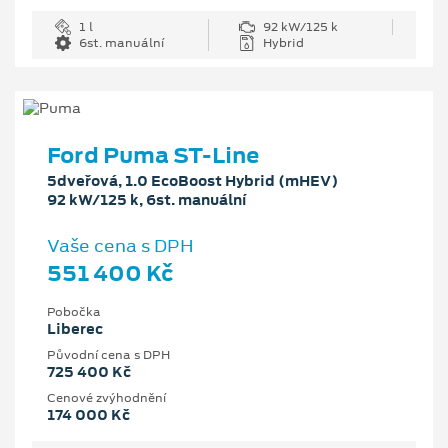
1 l
92 kW/125 k
6st. manuální
Hybrid
Ford Puma ST-Line
5dveřová, 1.0 EcoBoost Hybrid (mHEV)
92 kW/125 k, 6st. manuální
Vaše cena s DPH
551 400 Kč
Pobočka
Liberec
Původní cena s DPH
725 400 Kč
Cenové zvýhodnění
174 000 Kč