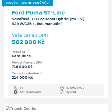
NOVÝ REGISTROVANÝ VŮZ
Ford Puma ST-Line
5dveřová, 1.0 EcoBoost Hybrid (mHEV)
92 kW/125 k, 6st. manuální
Vaše cena s DPH
502 800 Kč
Pobočka
Pardubice
Původní cena s DPH
716 800 Kč
Cenové zvýhodnění
214 000 Kč
1 l
92 kW/125 k
6st. manuální
Hybrid