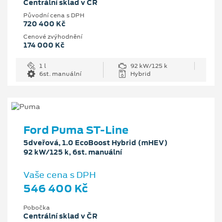
Centrální sklad v ČR
Původní cena s DPH
720 400 Kč
Cenové zvýhodnění
174 000 Kč
1 l
92 kW/125 k
6st. manuální
Hybrid
Ford Puma ST-Line
5dveřová, 1.0 EcoBoost Hybrid (mHEV)
92 kW/125 k, 6st. manuální
Vaše cena s DPH
546 400 Kč
Pobočka
Centrální sklad v ČR