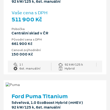
92 kW/125 k, 6st. manuální
Vaše cena s DPH
511 900 Kč
Pobočka
Centrální sklad v ČR
Původní cena s DPH
661 900 Kč
Cenové zvýhodnění
150 000 Kč
1 l
92 kW/125 k
6st. manuální
Hybrid
Ford Puma Titanium
5dveřová, 1.0 EcoBoost Hybrid (mHEV)
92 kW/125 k, 6st. manuální