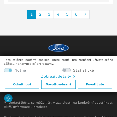
1
2
3
4
5
6
7
Tato stránka používá cookies, které slouží pro zlepšení uživatelského
Copyright ©2026 Auto JIPE s.r.o.
zážitku, k analytice i cílení reklamy.
Obchodní podmínky
Nutné
Statistické
Zobrazit detaily
Ochrana osobních údajů
Odmítnout
Povolit vybrané
Povolit vše
Prohlášení o zpracování údajů konečných zákazníků
[1]
Dodací lhůta se může lišit v závislosti na konkrétní specifikaci.
Bližší informace u prodejce