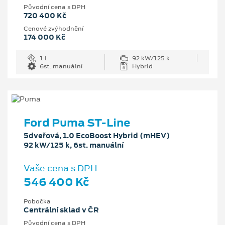
Původní cena s DPH
720 400 Kč
Cenové zvýhodnění
174 000 Kč
1 l
92 kW/125 k
6st. manuální
Hybrid
Ford Puma ST-Line
5dveřová, 1.0 EcoBoost Hybrid (mHEV)
92 kW/125 k, 6st. manuální
Vaše cena s DPH
546 400 Kč
Pobočka
Centrální sklad v ČR
Původní cena s DPH