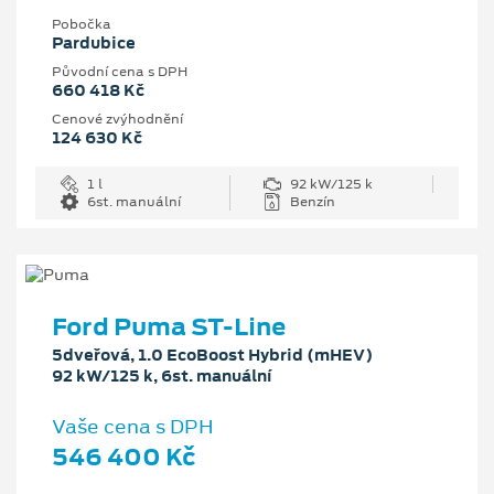
Pobočka
Pardubice
Původní cena s DPH
660 418 Kč
Cenové zvýhodnění
124 630 Kč
1 l
92 kW/125 k
6st. manuální
Benzín
Ford Puma ST-Line
5dveřová, 1.0 EcoBoost Hybrid (mHEV)
92 kW/125 k, 6st. manuální
Vaše cena s DPH
546 400 Kč