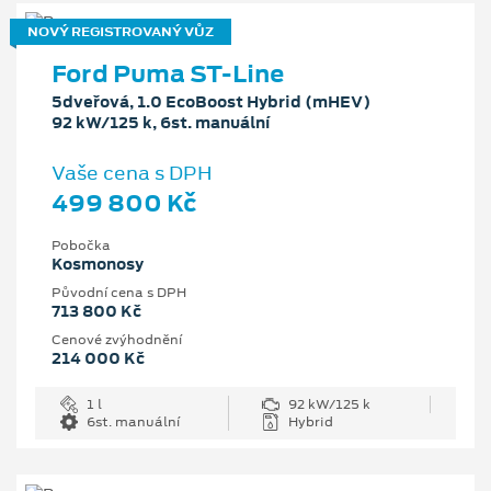
NOVÝ REGISTROVANÝ VŮZ
Ford Puma ST-Line
5dveřová, 1.0 EcoBoost Hybrid (mHEV)
92 kW/125 k, 6st. manuální
Vaše cena s DPH
499 800 Kč
Pobočka
Kosmonosy
Původní cena s DPH
713 800 Kč
Cenové zvýhodnění
214 000 Kč
1 l
92 kW/125 k
6st. manuální
Hybrid