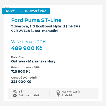
NOVÝ REGISTROVANÝ VŮZ
Ford Puma ST-Line
5dveřová, 1.0 EcoBoost Hybrid (mHEV)
92 kW/125 k, 6st. manuální
Vaše cena s DPH
489 900 Kč
Pobočka
Ostrava - Mariánské Hory
Původní cena s DPH
713 800 Kč
Cenové zvýhodnění
223 900 Kč
1 l
92 kW/125 k
6st. manuální
Hybrid