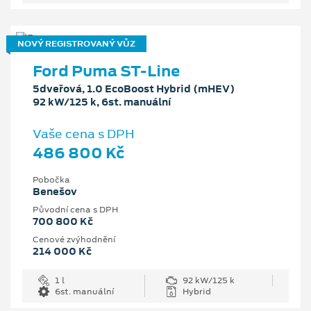
NOVÝ REGISTROVANÝ VŮZ
Ford Puma ST-Line
5dveřová, 1.0 EcoBoost Hybrid (mHEV)
92 kW/125 k, 6st. manuální
Vaše cena s DPH
486 800 Kč
Pobočka
Benešov
Původní cena s DPH
700 800 Kč
Cenové zvýhodnění
214 000 Kč
1 l
92 kW/125 k
6st. manuální
Hybrid