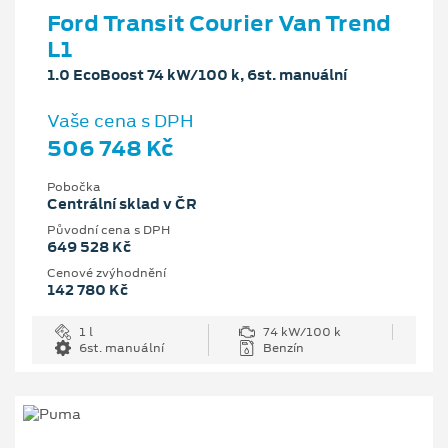
Ford Transit Courier Van Trend
L1
1.0 EcoBoost 74 kW/100 k, 6st. manuální
Vaše cena s DPH
506 748 Kč
Pobočka
Centrální sklad v ČR
Původní cena s DPH
649 528 Kč
Cenové zvýhodnění
142 780 Kč
1 l
74 kW/100 k
6st. manuální
Benzín