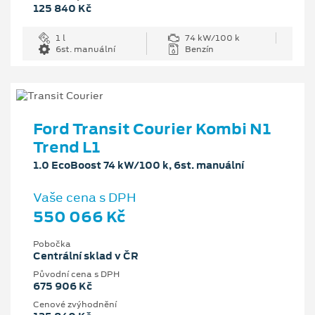
125 840 Kč
1 l
74 kW/100 k
6st. manuální
Benzín
Ford Transit Courier Kombi N1
Trend L1
1.0 EcoBoost 74 kW/100 k, 6st. manuální
Vaše cena s DPH
550 066 Kč
Pobočka
Centrální sklad v ČR
Původní cena s DPH
675 906 Kč
Cenové zvýhodnění