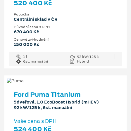
520 400 Kč
Pobočka
Centrální sklad v ČR
Původní cena s DPH
670 400 Kč
Cenové zvýhodnění
150 000 Kč
1 l
92 kW/125 k
6st. manuální
Hybrid
Ford Puma Titanium
5dveřová, 1.0 EcoBoost Hybrid (mHEV)
92 kW/125 k, 6st. manuální
Vaše cena s DPH
524 400 Kč