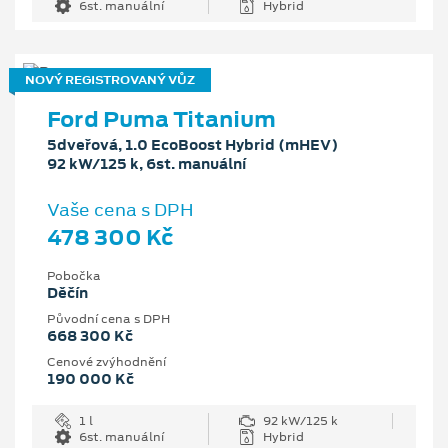
6st. manuální
Hybrid
NOVÝ REGISTROVANÝ VŮZ
Ford Puma Titanium
5dveřová, 1.0 EcoBoost Hybrid (mHEV)
92 kW/125 k, 6st. manuální
Vaše cena s DPH
478 300 Kč
Pobočka
Děčín
Původní cena s DPH
668 300 Kč
Cenové zvýhodnění
190 000 Kč
1 l
92 kW/125 k
6st. manuální
Hybrid