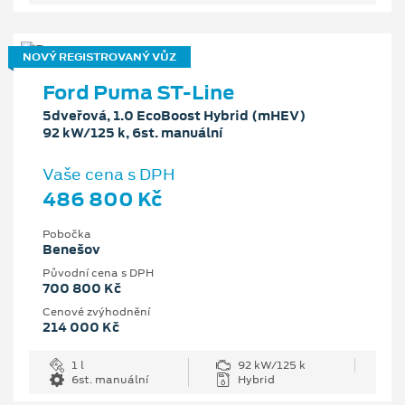
NOVÝ REGISTROVANÝ VŮZ
Ford Puma ST-Line
5dveřová, 1.0 EcoBoost Hybrid (mHEV)
92 kW/125 k, 6st. manuální
Vaše cena s DPH
486 800 Kč
Pobočka
Benešov
Původní cena s DPH
700 800 Kč
Cenové zvýhodnění
214 000 Kč
1 l
92 kW/125 k
6st. manuální
Hybrid