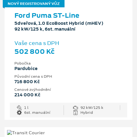
NOVÝ REGISTROVANÝ VŮZ
Ford Puma ST-Line
5dveřová, 1.0 EcoBoost Hybrid (mHEV)
92 kW/125 k, 6st. manuální
Vaše cena s DPH
502 800 Kč
Pobočka
Pardubice
Původní cena s DPH
716 800 Kč
Cenové zvýhodnění
214 000 Kč
1 l
92 kW/125 k
6st. manuální
Hybrid