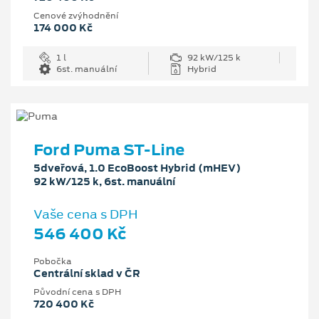
Cenové zvýhodnění
174 000 Kč
1 l
92 kW/125 k
6st. manuální
Hybrid
Ford Puma ST-Line
5dveřová, 1.0 EcoBoost Hybrid (mHEV)
92 kW/125 k, 6st. manuální
Vaše cena s DPH
546 400 Kč
Pobočka
Centrální sklad v ČR
Původní cena s DPH
720 400 Kč