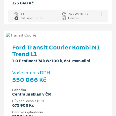
125 840 Kč
1 l
74 kW/100 k
6st. manuální
Benzín
Ford Transit Courier Kombi N1
Trend L1
1.0 EcoBoost 74 kW/100 k, 6st. manuální
Vaše cena s DPH
550 066 Kč
Pobočka
Centrální sklad v ČR
Původní cena s DPH
675 906 Kč
Cenové zvýhodnění