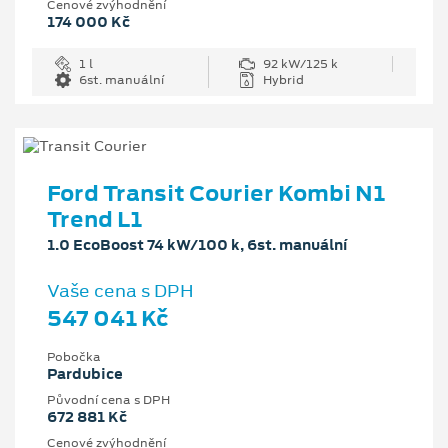
Cenové zvýhodnění
174 000 Kč
1 l
92 kW/125 k
6st. manuální
Hybrid
Ford Transit Courier Kombi N1
Trend L1
1.0 EcoBoost 74 kW/100 k, 6st. manuální
Vaše cena s DPH
547 041 Kč
Pobočka
Pardubice
Původní cena s DPH
672 881 Kč
Cenové zvýhodnění