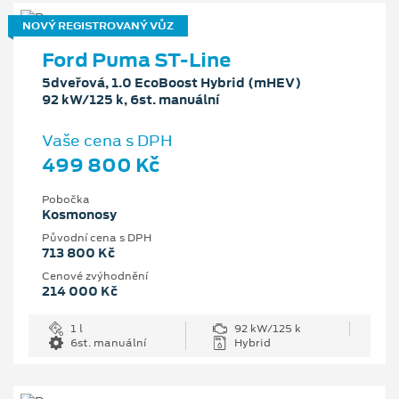
NOVÝ REGISTROVANÝ VŮZ
Ford Puma ST-Line
5dveřová, 1.0 EcoBoost Hybrid (mHEV)
92 kW/125 k, 6st. manuální
Vaše cena s DPH
499 800 Kč
Pobočka
Kosmonosy
Původní cena s DPH
713 800 Kč
Cenové zvýhodnění
214 000 Kč
1 l
92 kW/125 k
6st. manuální
Hybrid