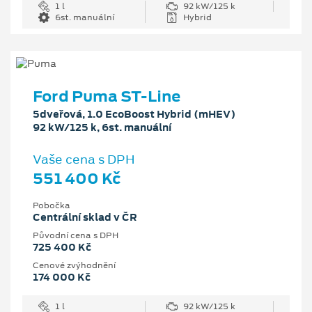
1 l
92 kW/125 k
6st. manuální
Hybrid
Ford Puma ST-Line
5dveřová, 1.0 EcoBoost Hybrid (mHEV)
92 kW/125 k, 6st. manuální
Vaše cena s DPH
551 400 Kč
Pobočka
Centrální sklad v ČR
Původní cena s DPH
725 400 Kč
Cenové zvýhodnění
174 000 Kč
1 l
92 kW/125 k