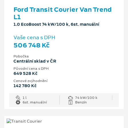
Ford Transit Courier Van Trend
L1
1.0 EcoBoost 74 kW/100 k, 6st. manuální
Vaše cena s DPH
506 748 Kč
Pobočka
Centrální sklad v ČR
Původní cena s DPH
649 528 Kč
Cenové zvýhodnění
142 780 Kč
1 l
74 kW/100 k
6st. manuální
Benzín