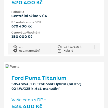
520 400 Kč
Pobočka
Centrální sklad v ČR
Původní cena s DPH
670 400 Kč
Cenové zvýhodnění
150 000 Kč
1 l
92 kW/125 k
6st. manuální
Hybrid
Ford Puma Titanium
5dveřová, 1.0 EcoBoost Hybrid (mHEV)
92 kW/125 k, 6st. manuální
Vaše cena s DPH
524 400 Kč