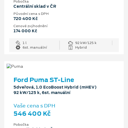
Pobočka
Centrální sklad v ČR
Původní cena s DPH
720 400 Kč
Cenové zvýhodnění
174 000 Kč
1 l
92 kW/125 k
6st. manuální
Hybrid
Ford Puma ST-Line
5dveřová, 1.0 EcoBoost Hybrid (mHEV)
92 kW/125 k, 6st. manuální
Vaše cena s DPH
546 400 Kč
Pobočka