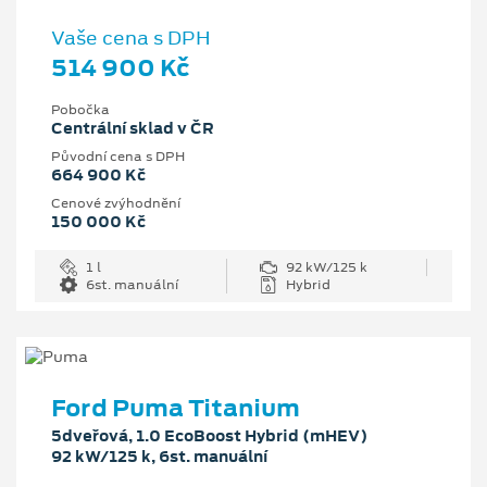
Vaše cena s DPH
514 900 Kč
Pobočka
Centrální sklad v ČR
Původní cena s DPH
664 900 Kč
Cenové zvýhodnění
150 000 Kč
1 l
92 kW/125 k
6st. manuální
Hybrid
Ford Puma Titanium
5dveřová, 1.0 EcoBoost Hybrid (mHEV)
92 kW/125 k, 6st. manuální