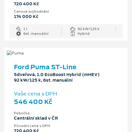
720 400 Kč
Cenové zvýhodnění
174 000 Kč
1 l
92 kW/125 k
6st. manuální
Hybrid
Ford Puma ST-Line
5dveřová, 1.0 EcoBoost Hybrid (mHEV)
92 kW/125 k, 6st. manuální
Vaše cena s DPH
546 400 Kč
Pobočka
Centrální sklad v ČR
Původní cena s DPH
720 400 Kč