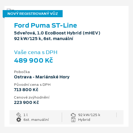
NOVÝ REGISTROVANÝ VŮZ
Ford Puma ST-Line
5dveřová, 1.0 EcoBoost Hybrid (mHEV)
92 kW/125 k, 6st. manuální
Vaše cena s DPH
489 900 Kč
Pobočka
Ostrava - Mariánské Hory
Původní cena s DPH
713 800 Kč
Cenové zvýhodnění
223 900 Kč
1 l
92 kW/125 k
6st. manuální
Hybrid