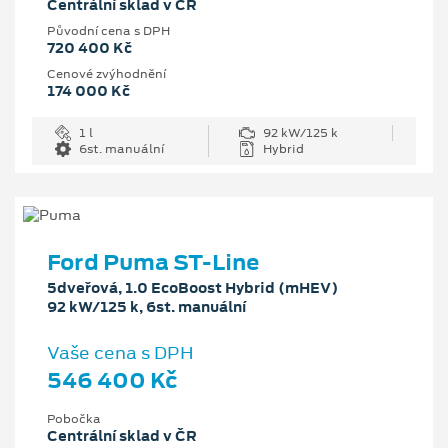
Centrální sklad v ČR
Původní cena s DPH
720 400 Kč
Cenové zvýhodnění
174 000 Kč
1 l
92 kW/125 k
6st. manuální
Hybrid
Ford Puma ST-Line
5dveřová, 1.0 EcoBoost Hybrid (mHEV)
92 kW/125 k, 6st. manuální
Vaše cena s DPH
546 400 Kč
Pobočka
Centrální sklad v ČR