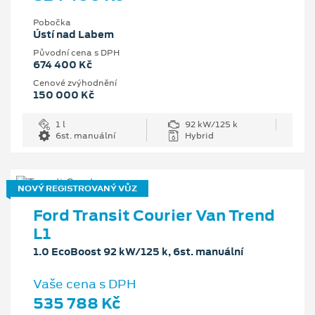
Pobočka
Ústí nad Labem
Původní cena s DPH
674 400 Kč
Cenové zvýhodnění
150 000 Kč
1 l
92 kW/125 k
6st. manuální
Hybrid
NOVÝ REGISTROVANÝ VŮZ
Ford Transit Courier Van Trend
L1
1.0 EcoBoost 92 kW/125 k, 6st. manuální
Vaše cena s DPH
535 788 Kč