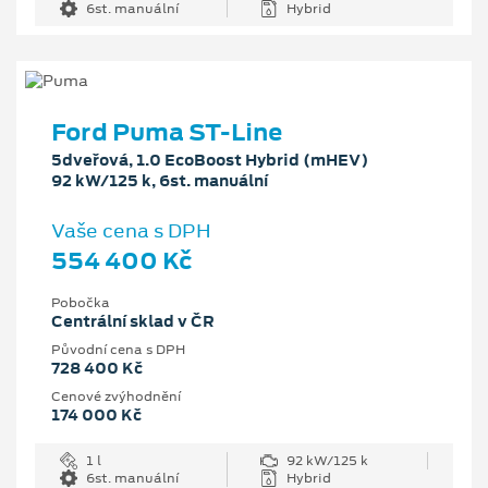
6st. manuální
Hybrid
Ford Puma ST-Line
5dveřová, 1.0 EcoBoost Hybrid (mHEV)
92 kW/125 k, 6st. manuální
Vaše cena s DPH
554 400 Kč
Pobočka
Centrální sklad v ČR
Původní cena s DPH
728 400 Kč
Cenové zvýhodnění
174 000 Kč
1 l
92 kW/125 k
6st. manuální
Hybrid