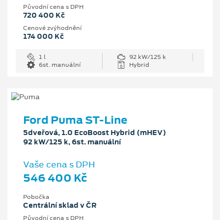
Původní cena s DPH
720 400 Kč
Cenové zvýhodnění
174 000 Kč
1 l
92 kW/125 k
6st. manuální
Hybrid
Ford Puma ST-Line
5dveřová, 1.0 EcoBoost Hybrid (mHEV)
92 kW/125 k, 6st. manuální
Vaše cena s DPH
546 400 Kč
Pobočka
Centrální sklad v ČR
Původní cena s DPH