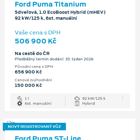
Ford Puma Titanium
5dveřová, 1.0 EcoBoost Hybrid (mHEV)
92 kW/125 k, 6st. manuální
Vaše cena s DPH
506 900 Kč
Na cestě do ČR
Předběžný termín dodání: 33. týden 2026
Původní cena s DPH
656 900 Kč
Cenové zvýhodnění
150 000 Kč
1 l
92 kW/125 k
6st. manuální
Hybrid
NOVÝ REGISTROVANÝ VŮZ
Ford Puma ST-Line