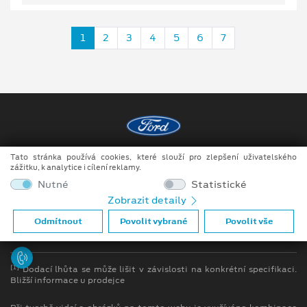
1
2
3
4
5
6
7
Tato stránka používá cookies, které slouží pro zlepšení uživatelského
Copyright ©2026 Auto JIPE s.r.o.
zážitku, k analytice i cílení reklamy.
Obchodní podmínky
Nutné
Statistické
Zobrazit detaily
Ochrana osobních údajů
Odmítnout
Povolit vybrané
Povolit vše
Prohlášení o zpracování údajů konečných zákazníků
[1]
Dodací lhůta se může lišit v závislosti na konkrétní specifikaci.
Bližší informace u prodejce