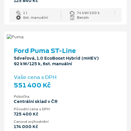
125 840 Kč
1 l
74 kW/100 k
6st. manuální
Benzín
Ford Puma ST-Line
5dveřová, 1.0 EcoBoost Hybrid (mHEV)
92 kW/125 k, 6st. manuální
Vaše cena s DPH
551 400 Kč
Pobočka
Centrální sklad v ČR
Původní cena s DPH
725 400 Kč
Cenové zvýhodnění
174 000 Kč