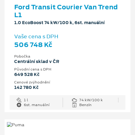
Ford Transit Courier Van Trend
L1
1.0 EcoBoost 74 kW/100 k, 6st. manuální
Vaše cena s DPH
506 748 Kč
Pobočka
Centrální sklad v ČR
Původní cena s DPH
649 528 Kč
Cenové zvýhodnění
142 780 Kč
1 l
74 kW/100 k
6st. manuální
Benzín