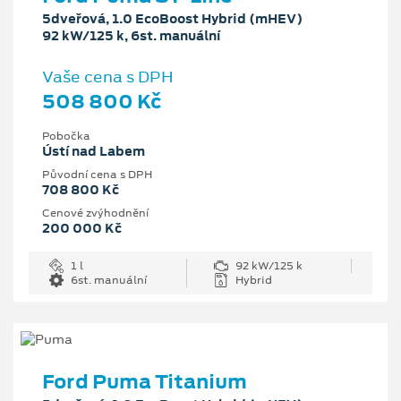
5dveřová, 1.0 EcoBoost Hybrid (mHEV)
92 kW/125 k, 6st. manuální
Vaše cena s DPH
508 800 Kč
Pobočka
Ústí nad Labem
Původní cena s DPH
708 800 Kč
Cenové zvýhodnění
200 000 Kč
1 l
92 kW/125 k
6st. manuální
Hybrid
Ford Puma Titanium