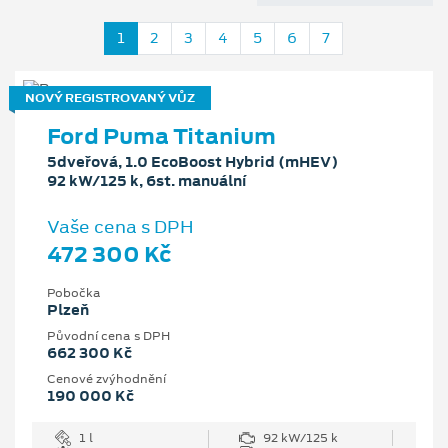
1
2
3
4
5
6
7
NOVÝ REGISTROVANÝ VŮZ
Ford Puma Titanium
5dveřová, 1.0 EcoBoost Hybrid (mHEV)
92 kW/125 k, 6st. manuální
Vaše cena s DPH
472 300 Kč
Pobočka
Plzeň
Původní cena s DPH
662 300 Kč
Cenové zvýhodnění
190 000 Kč
1 l
92 kW/125 k