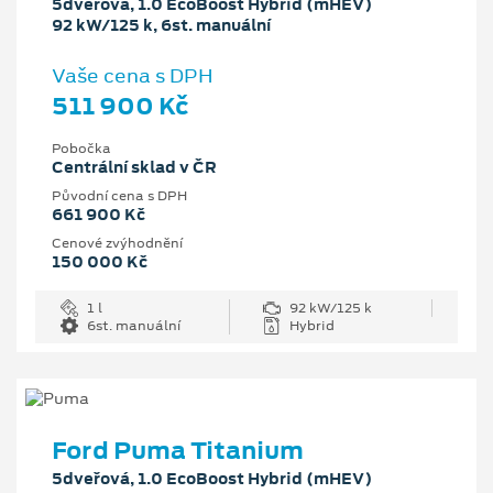
5dveřová, 1.0 EcoBoost Hybrid (mHEV)
92 kW/125 k, 6st. manuální
Vaše cena s DPH
511 900 Kč
Pobočka
Centrální sklad v ČR
Původní cena s DPH
661 900 Kč
Cenové zvýhodnění
150 000 Kč
1 l
92 kW/125 k
6st. manuální
Hybrid
Ford Puma Titanium
5dveřová, 1.0 EcoBoost Hybrid (mHEV)