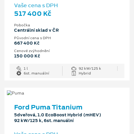
Vaše cena s DPH
517 400 Kč
Pobočka
Centrální sklad v ČR
Původní cena s DPH
667 400 Kč
Cenové zvýhodnění
150 000 Kč
1 l
92 kW/125 k
6st. manuální
Hybrid
Ford Puma Titanium
5dveřová, 1.0 EcoBoost Hybrid (mHEV)
92 kW/125 k, 6st. manuální