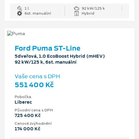
1 l
92 kW/125 k
6st. manuální
Hybrid
Ford Puma ST-Line
5dveřová, 1.0 EcoBoost Hybrid (mHEV)
92 kW/125 k, 6st. manuální
Vaše cena s DPH
551 400 Kč
Pobočka
Liberec
Původní cena s DPH
725 400 Kč
Cenové zvýhodnění
174 000 Kč