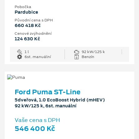
Pobočka
Pardubice
Původní cena s DPH
660 418 Kč
Cenové zvýhodnění
124 630 Kč
1 l
92 kW/125 k
6st. manuální
Benzín
Ford Puma ST-Line
5dveřová, 1.0 EcoBoost Hybrid (mHEV)
92 kW/125 k, 6st. manuální
Vaše cena s DPH
546 400 Kč