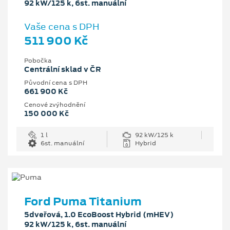
92 kW/125 k, 6st. manuální
Vaše cena s DPH
511 900 Kč
Pobočka
Centrální sklad v ČR
Původní cena s DPH
661 900 Kč
Cenové zvýhodnění
150 000 Kč
1 l
92 kW/125 k
6st. manuální
Hybrid
Ford Puma Titanium
5dveřová, 1.0 EcoBoost Hybrid (mHEV)
92 kW/125 k, 6st. manuální