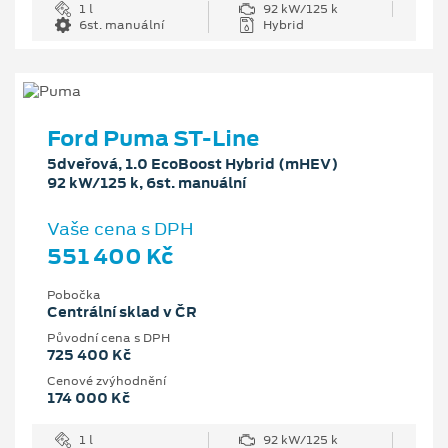
1 l
92 kW/125 k
6st. manuální
Hybrid
Ford Puma ST-Line
5dveřová, 1.0 EcoBoost Hybrid (mHEV)
92 kW/125 k, 6st. manuální
Vaše cena s DPH
551 400 Kč
Pobočka
Centrální sklad v ČR
Původní cena s DPH
725 400 Kč
Cenové zvýhodnění
174 000 Kč
1 l
92 kW/125 k