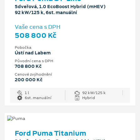
5dveřová, 1.0 EcoBoost Hybrid (mHEV)
92 kW/125 k, 6st. manuální
Vaše cena s DPH
508 800 Kč
Pobočka
Ústí nad Labem
Původní cena s DPH
708 800 Kč
Cenové zvýhodnění
200 000 Kč
1 l
92 kW/125 k
6st. manuální
Hybrid
Ford Puma Titanium