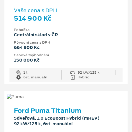
Vaše cena s DPH
514 900 Kč
Pobočka
Centrální sklad v ČR
Původní cena s DPH
664 900 Kč
Cenové zvýhodnění
150 000 Kč
1 l
92 kW/125 k
6st. manuální
Hybrid
Ford Puma Titanium
5dveřová, 1.0 EcoBoost Hybrid (mHEV)
92 kW/125 k, 6st. manuální