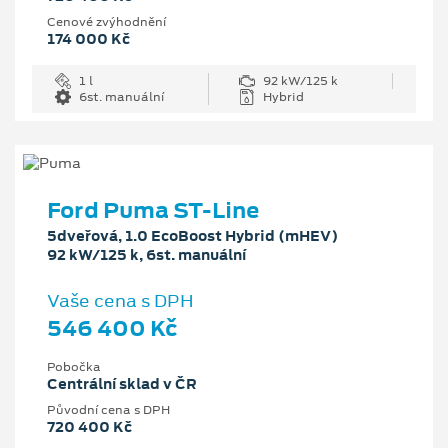
Cenové zvýhodnění
174 000 Kč
1 l
92 kW/125 k
6st. manuální
Hybrid
Ford Puma ST-Line
5dveřová, 1.0 EcoBoost Hybrid (mHEV)
92 kW/125 k, 6st. manuální
Vaše cena s DPH
546 400 Kč
Pobočka
Centrální sklad v ČR
Původní cena s DPH
720 400 Kč