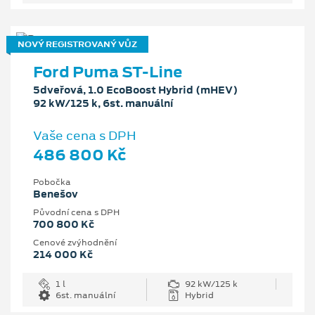
NOVÝ REGISTROVANÝ VŮZ
Ford Puma ST-Line
5dveřová, 1.0 EcoBoost Hybrid (mHEV)
92 kW/125 k, 6st. manuální
Vaše cena s DPH
486 800 Kč
Pobočka
Benešov
Původní cena s DPH
700 800 Kč
Cenové zvýhodnění
214 000 Kč
1 l
92 kW/125 k
6st. manuální
Hybrid