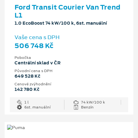
Ford Transit Courier Van Trend
L1
1.0 EcoBoost 74 kW/100 k, 6st. manuální
Vaše cena s DPH
506 748 Kč
Pobočka
Centrální sklad v ČR
Původní cena s DPH
649 528 Kč
Cenové zvýhodnění
142 780 Kč
1 l
74 kW/100 k
6st. manuální
Benzín