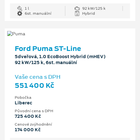
1 l
92 kW/125 k
6st. manuální
Hybrid
Ford Puma ST-Line
5dveřová, 1.0 EcoBoost Hybrid (mHEV)
92 kW/125 k, 6st. manuální
Vaše cena s DPH
551 400 Kč
Pobočka
Liberec
Původní cena s DPH
725 400 Kč
Cenové zvýhodnění
174 000 Kč