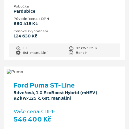
Pobočka
Pardubice
Původní cena s DPH
660 418 Kč
Cenové zvýhodnění
124 630 Kč
1 l
92 kW/125 k
6st. manuální
Benzín
Ford Puma ST-Line
5dveřová, 1.0 EcoBoost Hybrid (mHEV)
92 kW/125 k, 6st. manuální
Vaše cena s DPH
546 400 Kč