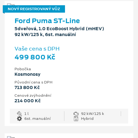
NOVÝ REGISTROVANÝ VŮZ
Ford Puma ST-Line
5dveřová, 1.0 EcoBoost Hybrid (mHEV)
92 kW/125 k, 6st. manuální
Vaše cena s DPH
499 800 Kč
Pobočka
Kosmonosy
Původní cena s DPH
713 800 Kč
Cenové zvýhodnění
214 000 Kč
1 l
92 kW/125 k
6st. manuální
Hybrid