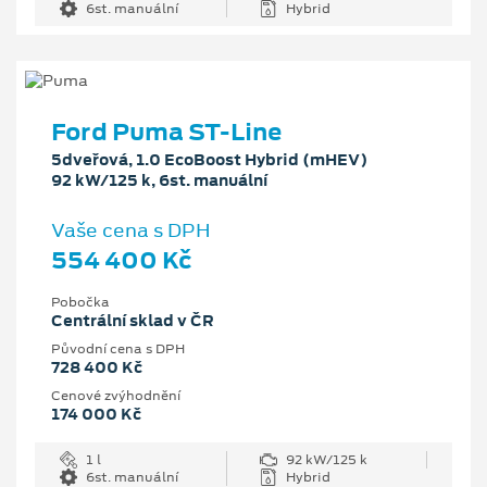
6st. manuální
Hybrid
Ford Puma ST-Line
5dveřová, 1.0 EcoBoost Hybrid (mHEV)
92 kW/125 k, 6st. manuální
Vaše cena s DPH
554 400 Kč
Pobočka
Centrální sklad v ČR
Původní cena s DPH
728 400 Kč
Cenové zvýhodnění
174 000 Kč
1 l
92 kW/125 k
6st. manuální
Hybrid