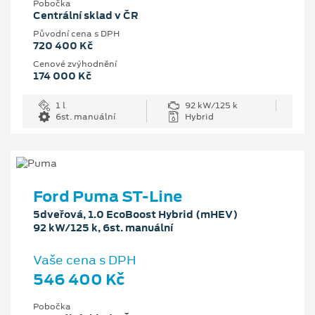
Pobočka
Centrální sklad v ČR
Původní cena s DPH
720 400 Kč
Cenové zvýhodnění
174 000 Kč
1 l
92 kW/125 k
6st. manuální
Hybrid
Ford Puma ST-Line
5dveřová, 1.0 EcoBoost Hybrid (mHEV)
92 kW/125 k, 6st. manuální
Vaše cena s DPH
546 400 Kč
Pobočka