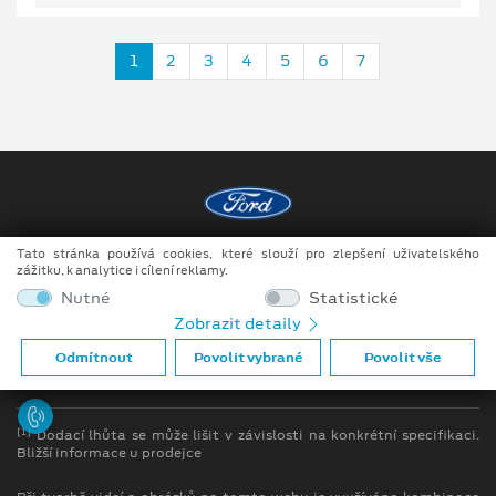
1
2
3
4
5
6
7
Tato stránka používá cookies, které slouží pro zlepšení uživatelského
Copyright ©2026 Auto JIPE s.r.o.
zážitku, k analytice i cílení reklamy.
Obchodní podmínky
Nutné
Statistické
Zobrazit detaily
Ochrana osobních údajů
Odmítnout
Povolit vybrané
Povolit vše
Prohlášení o zpracování údajů konečných zákazníků
[1]
Dodací lhůta se může lišit v závislosti na konkrétní specifikaci.
Bližší informace u prodejce