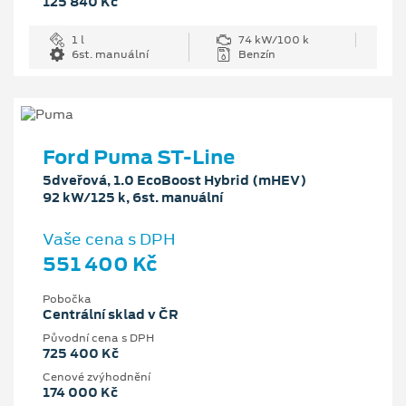
125 840 Kč
1 l
74 kW/100 k
6st. manuální
Benzín
Ford Puma ST-Line
5dveřová, 1.0 EcoBoost Hybrid (mHEV)
92 kW/125 k, 6st. manuální
Vaše cena s DPH
551 400 Kč
Pobočka
Centrální sklad v ČR
Původní cena s DPH
725 400 Kč
Cenové zvýhodnění
174 000 Kč