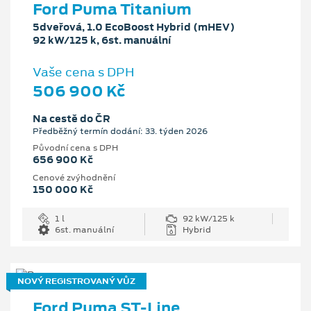
Ford Puma Titanium
5dveřová, 1.0 EcoBoost Hybrid (mHEV)
92 kW/125 k, 6st. manuální
Vaše cena s DPH
506 900 Kč
Na cestě do ČR
Předběžný termín dodání: 33. týden 2026
Původní cena s DPH
656 900 Kč
Cenové zvýhodnění
150 000 Kč
1 l
92 kW/125 k
6st. manuální
Hybrid
NOVÝ REGISTROVANÝ VŮZ
Ford Puma ST-Line