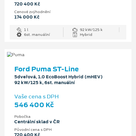
720 400 Kč
Cenové zvýhodnění
174 000 Kč
1 l
92 kW/125 k
6st. manuální
Hybrid
Ford Puma ST-Line
5dveřová, 1.0 EcoBoost Hybrid (mHEV)
92 kW/125 k, 6st. manuální
Vaše cena s DPH
546 400 Kč
Pobočka
Centrální sklad v ČR
Původní cena s DPH
720 400 Kč