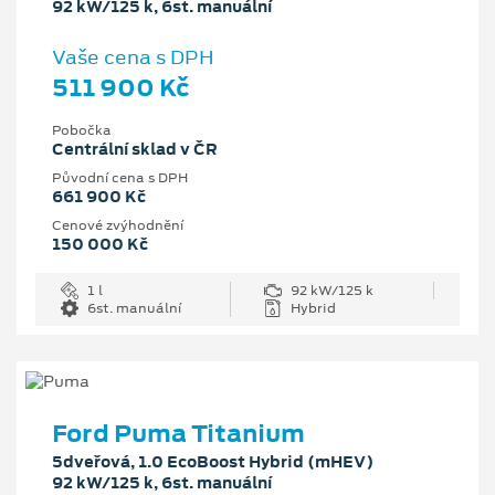
92 kW/125 k, 6st. manuální
Vaše cena s DPH
511 900 Kč
Pobočka
Centrální sklad v ČR
Původní cena s DPH
661 900 Kč
Cenové zvýhodnění
150 000 Kč
1 l
92 kW/125 k
6st. manuální
Hybrid
Ford Puma Titanium
5dveřová, 1.0 EcoBoost Hybrid (mHEV)
92 kW/125 k, 6st. manuální