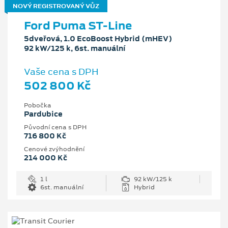
NOVÝ REGISTROVANÝ VŮZ
Ford Puma ST-Line
5dveřová, 1.0 EcoBoost Hybrid (mHEV)
92 kW/125 k, 6st. manuální
Vaše cena s DPH
502 800 Kč
Pobočka
Pardubice
Původní cena s DPH
716 800 Kč
Cenové zvýhodnění
214 000 Kč
1 l
92 kW/125 k
6st. manuální
Hybrid