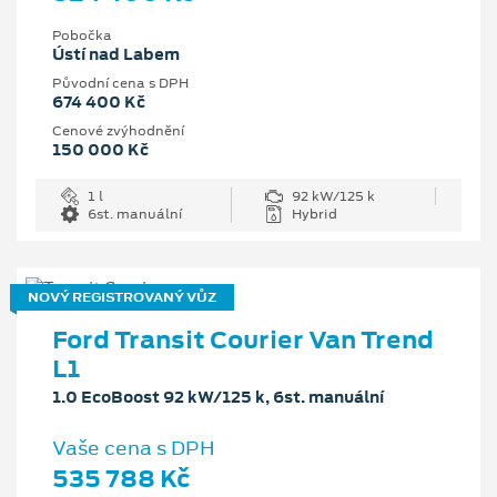
Pobočka
Ústí nad Labem
Původní cena s DPH
674 400 Kč
Cenové zvýhodnění
150 000 Kč
1 l
92 kW/125 k
6st. manuální
Hybrid
NOVÝ REGISTROVANÝ VŮZ
Ford Transit Courier Van Trend
L1
1.0 EcoBoost 92 kW/125 k, 6st. manuální
Vaše cena s DPH
535 788 Kč