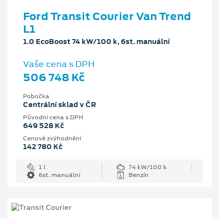
Ford Transit Courier Van Trend
L1
1.0 EcoBoost 74 kW/100 k, 6st. manuální
Vaše cena s DPH
506 748 Kč
Pobočka
Centrální sklad v ČR
Původní cena s DPH
649 528 Kč
Cenové zvýhodnění
142 780 Kč
1 l
74 kW/100 k
6st. manuální
Benzín