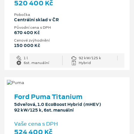
520 400 Kč
Pobočka
Centrální sklad v ČR
Původní cena s DPH
670 400 Kč
Cenové zvýhodnění
150 000 Kč
1 l
92 kW/125 k
6st. manuální
Hybrid
Ford Puma Titanium
5dveřová, 1.0 EcoBoost Hybrid (mHEV)
92 kW/125 k, 6st. manuální
Vaše cena s DPH
524 400 Kč