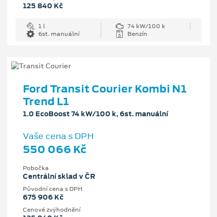
125 840 Kč
1 l
74 kW/100 k
6st. manuální
Benzín
Ford Transit Courier Kombi N1
Trend L1
1.0 EcoBoost 74 kW/100 k, 6st. manuální
Vaše cena s DPH
550 066 Kč
Pobočka
Centrální sklad v ČR
Původní cena s DPH
675 906 Kč
Cenové zvýhodnění