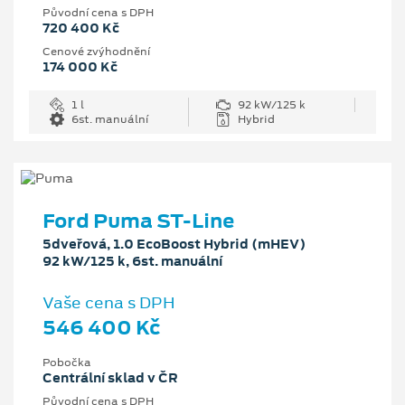
Původní cena s DPH
720 400 Kč
Cenové zvýhodnění
174 000 Kč
1 l
92 kW/125 k
6st. manuální
Hybrid
Ford Puma ST-Line
5dveřová, 1.0 EcoBoost Hybrid (mHEV)
92 kW/125 k, 6st. manuální
Vaše cena s DPH
546 400 Kč
Pobočka
Centrální sklad v ČR
Původní cena s DPH