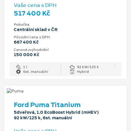
Vaše cena s DPH
517 400 Kč
Pobočka
Centrální sklad v ČR
Původní cena s DPH
667 400 Kč
Cenové zvýhodnění
150 000 Kč
1 l
92 kW/125 k
6st. manuální
Hybrid
Ford Puma Titanium
5dveřová, 1.0 EcoBoost Hybrid (mHEV)
92 kW/125 k, 6st. manuální