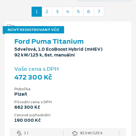
1
2
3
4
5
6
7
NOVÝ REGISTROVANÝ VŮZ
Ford Puma Titanium
5dveřová, 1.0 EcoBoost Hybrid (mHEV)
92 kW/125 k, 6st. manuální
Vaše cena s DPH
472 300 Kč
Pobočka
Plzeň
Původní cena s DPH
662 300 Kč
Cenové zvýhodnění
190 000 Kč
1 l
92 kW/125 k