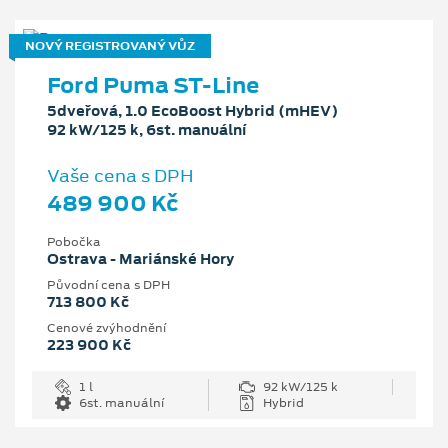
NOVÝ REGISTROVANÝ VŮZ
Ford Puma ST-Line
5dveřová, 1.0 EcoBoost Hybrid (mHEV)
92 kW/125 k, 6st. manuální
Vaše cena s DPH
489 900 Kč
Pobočka
Ostrava - Mariánské Hory
Původní cena s DPH
713 800 Kč
Cenové zvýhodnění
223 900 Kč
1 l
92 kW/125 k
6st. manuální
Hybrid