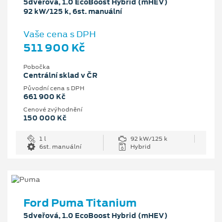
5dveřová, 1.0 EcoBoost Hybrid (mHEV)
92 kW/125 k, 6st. manuální
Vaše cena s DPH
511 900 Kč
Pobočka
Centrální sklad v ČR
Původní cena s DPH
661 900 Kč
Cenové zvýhodnění
150 000 Kč
1 l
92 kW/125 k
6st. manuální
Hybrid
Ford Puma Titanium
5dveřová, 1.0 EcoBoost Hybrid (mHEV)