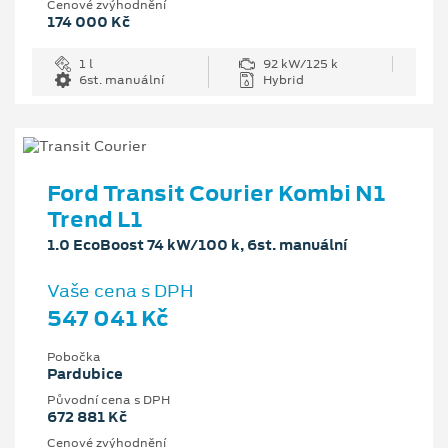
Cenové zvýhodnění
174 000 Kč
1 l
92 kW/125 k
6st. manuální
Hybrid
Ford Transit Courier Kombi N1
Trend L1
1.0 EcoBoost 74 kW/100 k, 6st. manuální
Vaše cena s DPH
547 041 Kč
Pobočka
Pardubice
Původní cena s DPH
672 881 Kč
Cenové zvýhodnění