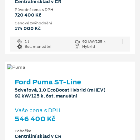
Centrální sklad v ČR
Původní cena s DPH
720 400 Kč
Cenové zvýhodnění
174 000 Kč
1 l
92 kW/125 k
6st. manuální
Hybrid
Ford Puma ST-Line
5dveřová, 1.0 EcoBoost Hybrid (mHEV)
92 kW/125 k, 6st. manuální
Vaše cena s DPH
546 400 Kč
Pobočka
Centrální sklad v ČR