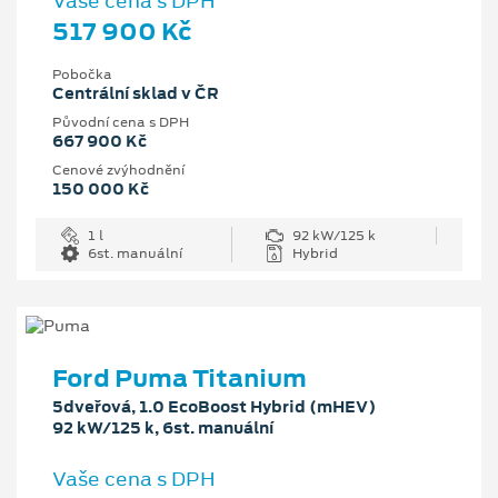
Vaše cena s DPH
517 900 Kč
Pobočka
Centrální sklad v ČR
Původní cena s DPH
667 900 Kč
Cenové zvýhodnění
150 000 Kč
1 l
92 kW/125 k
6st. manuální
Hybrid
Ford Puma Titanium
5dveřová, 1.0 EcoBoost Hybrid (mHEV)
92 kW/125 k, 6st. manuální
Vaše cena s DPH