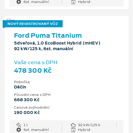
6st. manuální
Hybrid
NOVÝ REGISTROVANÝ VŮZ
Ford Puma Titanium
5dveřová, 1.0 EcoBoost Hybrid (mHEV)
92 kW/125 k, 6st. manuální
Vaše cena s DPH
478 300 Kč
Pobočka
Děčín
Původní cena s DPH
668 300 Kč
Cenové zvýhodnění
190 000 Kč
1 l
92 kW/125 k
6st. manuální
Hybrid