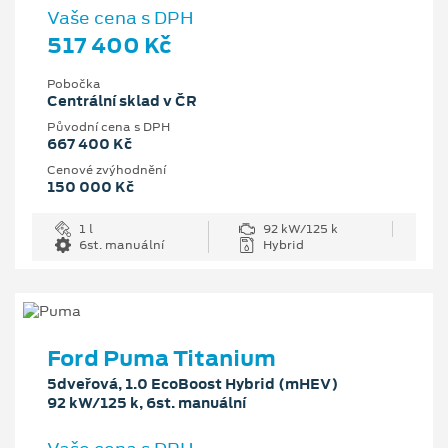
Vaše cena s DPH
517 400 Kč
Pobočka
Centrální sklad v ČR
Původní cena s DPH
667 400 Kč
Cenové zvýhodnění
150 000 Kč
1 l
92 kW/125 k
6st. manuální
Hybrid
Ford Puma Titanium
5dveřová, 1.0 EcoBoost Hybrid (mHEV)
92 kW/125 k, 6st. manuální