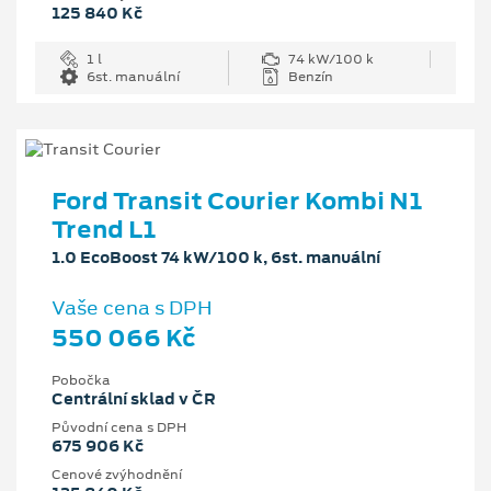
125 840 Kč
1 l
74 kW/100 k
6st. manuální
Benzín
Ford Transit Courier Kombi N1
Trend L1
1.0 EcoBoost 74 kW/100 k, 6st. manuální
Vaše cena s DPH
550 066 Kč
Pobočka
Centrální sklad v ČR
Původní cena s DPH
675 906 Kč
Cenové zvýhodnění