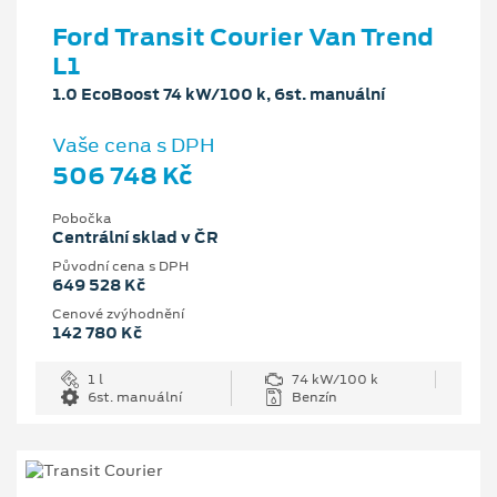
Ford Transit Courier Van Trend
L1
1.0 EcoBoost 74 kW/100 k, 6st. manuální
Vaše cena s DPH
506 748 Kč
Pobočka
Centrální sklad v ČR
Původní cena s DPH
649 528 Kč
Cenové zvýhodnění
142 780 Kč
1 l
74 kW/100 k
6st. manuální
Benzín