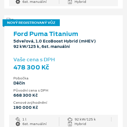
6st. manuální
Hybrid
NOVÝ REGISTROVANÝ VŮZ
Ford Puma Titanium
5dveřová, 1.0 EcoBoost Hybrid (mHEV)
92 kW/125 k, 6st. manuální
Vaše cena s DPH
478 300 Kč
Pobočka
Děčín
Původní cena s DPH
668 300 Kč
Cenové zvýhodnění
190 000 Kč
1 l
92 kW/125 k
6st. manuální
Hybrid