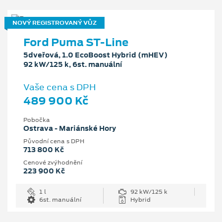
NOVÝ REGISTROVANÝ VŮZ
Ford Puma ST-Line
5dveřová, 1.0 EcoBoost Hybrid (mHEV)
92 kW/125 k, 6st. manuální
Vaše cena s DPH
489 900 Kč
Pobočka
Ostrava - Mariánské Hory
Původní cena s DPH
713 800 Kč
Cenové zvýhodnění
223 900 Kč
1 l
92 kW/125 k
6st. manuální
Hybrid