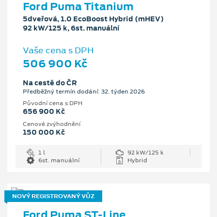
Ford Puma Titanium
5dveřová, 1.0 EcoBoost Hybrid (mHEV)
92 kW/125 k, 6st. manuální
Vaše cena s DPH
506 900 Kč
Na cestě do ČR
Předběžný termín dodání: 32. týden 2026
Původní cena s DPH
656 900 Kč
Cenové zvýhodnění
150 000 Kč
1 l
92 kW/125 k
6st. manuální
Hybrid
NOVÝ REGISTROVANÝ VŮZ
Ford Puma ST-Line