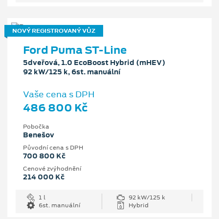
NOVÝ REGISTROVANÝ VŮZ
Ford Puma ST-Line
5dveřová, 1.0 EcoBoost Hybrid (mHEV)
92 kW/125 k, 6st. manuální
Vaše cena s DPH
486 800 Kč
Pobočka
Benešov
Původní cena s DPH
700 800 Kč
Cenové zvýhodnění
214 000 Kč
1 l
92 kW/125 k
6st. manuální
Hybrid