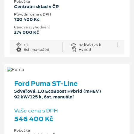
Pobočka
Centrální sklad v ČR
Původní cena s DPH
720 400 Kč
Cenové zvýhodnění
174 000 Kč
1 l
92 kW/125 k
6st. manuální
Hybrid
Ford Puma ST-Line
5dveřová, 1.0 EcoBoost Hybrid (mHEV)
92 kW/125 k, 6st. manuální
Vaše cena s DPH
546 400 Kč
Pobočka