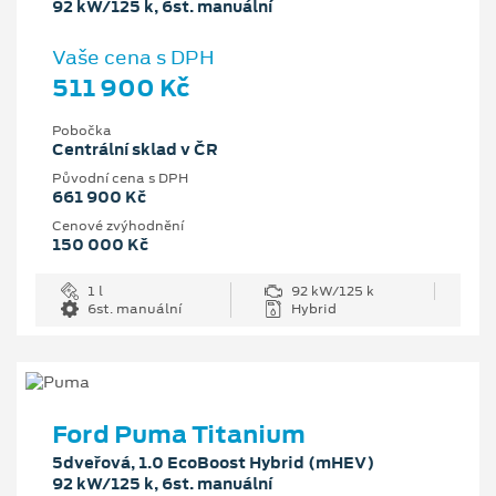
92 kW/125 k, 6st. manuální
Vaše cena s DPH
511 900 Kč
Pobočka
Centrální sklad v ČR
Původní cena s DPH
661 900 Kč
Cenové zvýhodnění
150 000 Kč
1 l
92 kW/125 k
6st. manuální
Hybrid
Ford Puma Titanium
5dveřová, 1.0 EcoBoost Hybrid (mHEV)
92 kW/125 k, 6st. manuální