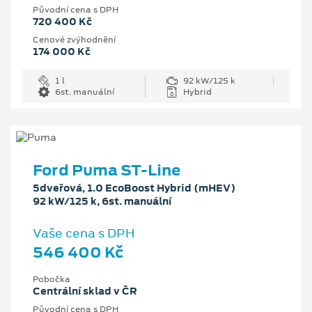
Původní cena s DPH
720 400 Kč
Cenové zvýhodnění
174 000 Kč
1 l
92 kW/125 k
6st. manuální
Hybrid
Ford Puma ST-Line
5dveřová, 1.0 EcoBoost Hybrid (mHEV)
92 kW/125 k, 6st. manuální
Vaše cena s DPH
546 400 Kč
Pobočka
Centrální sklad v ČR
Původní cena s DPH