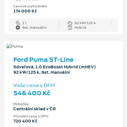
Cenové zvýhodnění
174 000 Kč
1 l
92 kW/125 k
6st. manuální
Hybrid
Ford Puma ST-Line
5dveřová, 1.0 EcoBoost Hybrid (mHEV)
92 kW/125 k, 6st. manuální
Vaše cena s DPH
546 400 Kč
Pobočka
Centrální sklad v ČR
Původní cena s DPH
720 400 Kč