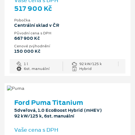
Vaše cena s DPH
517 900 Kč
Pobočka
Centrální sklad v ČR
Původní cena s DPH
667 900 Kč
Cenové zvýhodnění
150 000 Kč
1 l
92 kW/125 k
6st. manuální
Hybrid
Ford Puma Titanium
5dveřová, 1.0 EcoBoost Hybrid (mHEV)
92 kW/125 k, 6st. manuální
Vaše cena s DPH