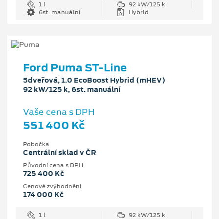
1 l
92 kW/125 k
6st. manuální
Hybrid
Ford Puma ST-Line
5dveřová, 1.0 EcoBoost Hybrid (mHEV)
92 kW/125 k, 6st. manuální
Vaše cena s DPH
551 400 Kč
Pobočka
Centrální sklad v ČR
Původní cena s DPH
725 400 Kč
Cenové zvýhodnění
174 000 Kč
1 l
92 kW/125 k