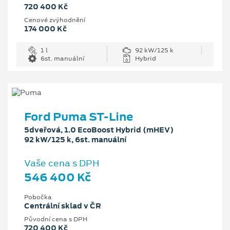
720 400 Kč
Cenové zvýhodnění
174 000 Kč
1 l
92 kW/125 k
6st. manuální
Hybrid
Ford Puma ST-Line
5dveřová, 1.0 EcoBoost Hybrid (mHEV)
92 kW/125 k, 6st. manuální
Vaše cena s DPH
546 400 Kč
Pobočka
Centrální sklad v ČR
Původní cena s DPH
720 400 Kč