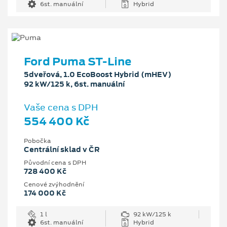
6st. manuální
Hybrid
Ford Puma ST-Line
5dveřová, 1.0 EcoBoost Hybrid (mHEV)
92 kW/125 k, 6st. manuální
Vaše cena s DPH
554 400 Kč
Pobočka
Centrální sklad v ČR
Původní cena s DPH
728 400 Kč
Cenové zvýhodnění
174 000 Kč
1 l
92 kW/125 k
6st. manuální
Hybrid