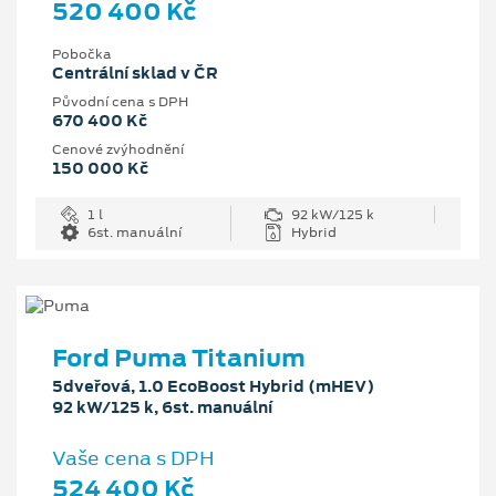
520 400 Kč
Pobočka
Centrální sklad v ČR
Původní cena s DPH
670 400 Kč
Cenové zvýhodnění
150 000 Kč
1 l
92 kW/125 k
6st. manuální
Hybrid
Ford Puma Titanium
5dveřová, 1.0 EcoBoost Hybrid (mHEV)
92 kW/125 k, 6st. manuální
Vaše cena s DPH
524 400 Kč