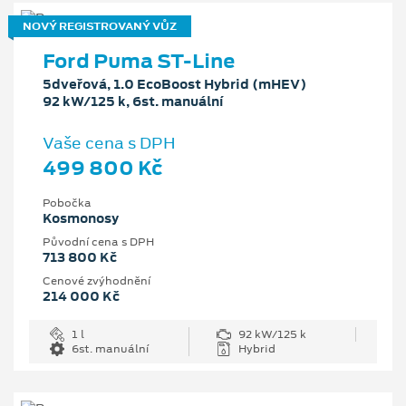
NOVÝ REGISTROVANÝ VŮZ
Ford Puma ST-Line
5dveřová, 1.0 EcoBoost Hybrid (mHEV)
92 kW/125 k, 6st. manuální
Vaše cena s DPH
499 800 Kč
Pobočka
Kosmonosy
Původní cena s DPH
713 800 Kč
Cenové zvýhodnění
214 000 Kč
1 l
92 kW/125 k
6st. manuální
Hybrid