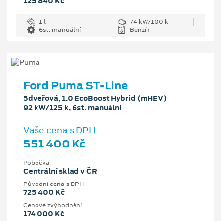
125 840 Kč
1 l
74 kW/100 k
6st. manuální
Benzín
Ford Puma ST-Line
5dveřová, 1.0 EcoBoost Hybrid (mHEV)
92 kW/125 k, 6st. manuální
Vaše cena s DPH
551 400 Kč
Pobočka
Centrální sklad v ČR
Původní cena s DPH
725 400 Kč
Cenové zvýhodnění
174 000 Kč