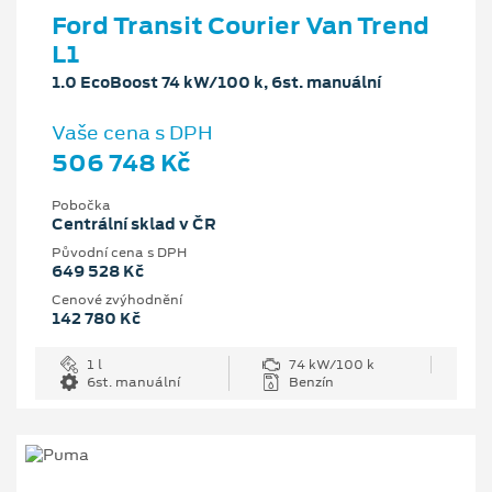
Ford Transit Courier Van Trend
L1
1.0 EcoBoost 74 kW/100 k, 6st. manuální
Vaše cena s DPH
506 748 Kč
Pobočka
Centrální sklad v ČR
Původní cena s DPH
649 528 Kč
Cenové zvýhodnění
142 780 Kč
1 l
74 kW/100 k
6st. manuální
Benzín