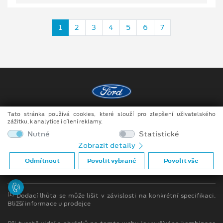
1
2
3
4
5
6
7
Tato stránka používá cookies, které slouží pro zlepšení uživatelského
Copyright ©2026 Auto JIPE s.r.o.
zážitku, k analytice i cílení reklamy.
Obchodní podmínky
Nutné
Statistické
Zobrazit detaily
Ochrana osobních údajů
Odmítnout
Povolit vybrané
Povolit vše
Prohlášení o zpracování údajů konečných zákazníků
[1]
Dodací lhůta se může lišit v závislosti na konkrétní specifikaci.
Bližší informace u prodejce