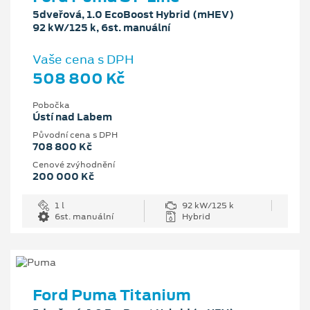
5dveřová, 1.0 EcoBoost Hybrid (mHEV)
92 kW/125 k, 6st. manuální
Vaše cena s DPH
508 800 Kč
Pobočka
Ústí nad Labem
Původní cena s DPH
708 800 Kč
Cenové zvýhodnění
200 000 Kč
1 l
92 kW/125 k
6st. manuální
Hybrid
Ford Puma Titanium