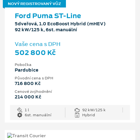
NOVÝ REGISTROVANÝ VŮZ
Ford Puma ST-Line
5dveřová, 1.0 EcoBoost Hybrid (mHEV)
92 kW/125 k, 6st. manuální
Vaše cena s DPH
502 800 Kč
Pobočka
Pardubice
Původní cena s DPH
716 800 Kč
Cenové zvýhodnění
214 000 Kč
1 l
92 kW/125 k
6st. manuální
Hybrid