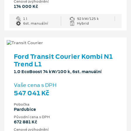
Cenové zvýhodnění
174 000 Kč
1 l
92 kW/125 k
6st. manuální
Hybrid
Ford Transit Courier Kombi N1
Trend L1
1.0 EcoBoost 74 kW/100 k, 6st. manuální
Vaše cena s DPH
547 041 Kč
Pobočka
Pardubice
Původní cena s DPH
672 881 Kč
Cenové zvýhodnění