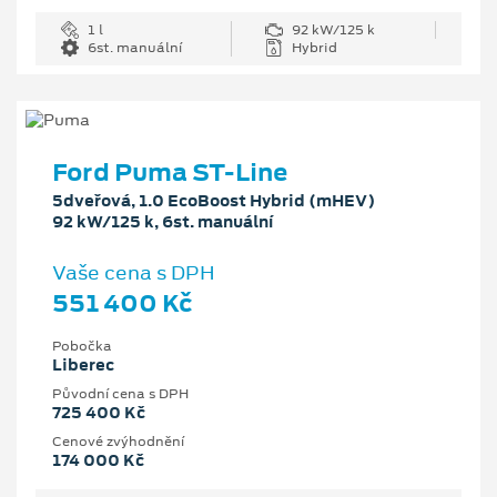
1 l
92 kW/125 k
6st. manuální
Hybrid
Ford Puma ST-Line
5dveřová, 1.0 EcoBoost Hybrid (mHEV)
92 kW/125 k, 6st. manuální
Vaše cena s DPH
551 400 Kč
Pobočka
Liberec
Původní cena s DPH
725 400 Kč
Cenové zvýhodnění
174 000 Kč