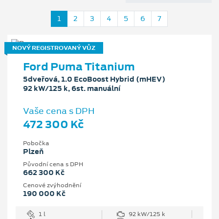
1
2
3
4
5
6
7
NOVÝ REGISTROVANÝ VŮZ
Ford Puma Titanium
5dveřová, 1.0 EcoBoost Hybrid (mHEV)
92 kW/125 k, 6st. manuální
Vaše cena s DPH
472 300 Kč
Pobočka
Plzeň
Původní cena s DPH
662 300 Kč
Cenové zvýhodnění
190 000 Kč
1 l
92 kW/125 k