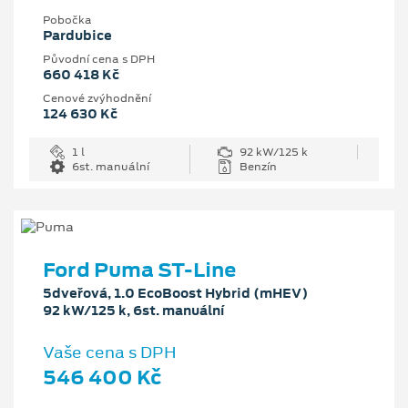
Pobočka
Pardubice
Původní cena s DPH
660 418 Kč
Cenové zvýhodnění
124 630 Kč
1 l
92 kW/125 k
6st. manuální
Benzín
Ford Puma ST-Line
5dveřová, 1.0 EcoBoost Hybrid (mHEV)
92 kW/125 k, 6st. manuální
Vaše cena s DPH
546 400 Kč