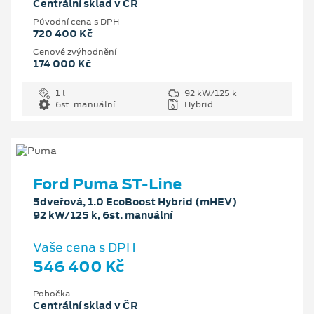
Centrální sklad v ČR
Původní cena s DPH
720 400 Kč
Cenové zvýhodnění
174 000 Kč
1 l
92 kW/125 k
6st. manuální
Hybrid
Ford Puma ST-Line
5dveřová, 1.0 EcoBoost Hybrid (mHEV)
92 kW/125 k, 6st. manuální
Vaše cena s DPH
546 400 Kč
Pobočka
Centrální sklad v ČR