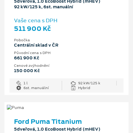
5dveřová, 1.0 EcoBoost Hybrid (mHEV)
92 kW/125 k, 6st. manuální
Vaše cena s DPH
511 900 Kč
Pobočka
Centrální sklad v ČR
Původní cena s DPH
661 900 Kč
Cenové zvýhodnění
150 000 Kč
1 l
92 kW/125 k
6st. manuální
Hybrid
Ford Puma Titanium
5dveřová, 1.0 EcoBoost Hybrid (mHEV)