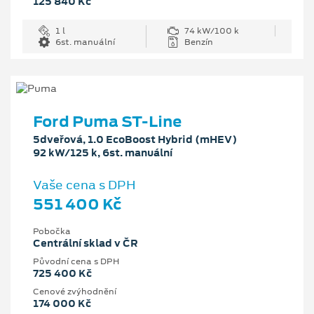
125 840 Kč
1 l
74 kW/100 k
6st. manuální
Benzín
Ford Puma ST-Line
5dveřová, 1.0 EcoBoost Hybrid (mHEV)
92 kW/125 k, 6st. manuální
Vaše cena s DPH
551 400 Kč
Pobočka
Centrální sklad v ČR
Původní cena s DPH
725 400 Kč
Cenové zvýhodnění
174 000 Kč