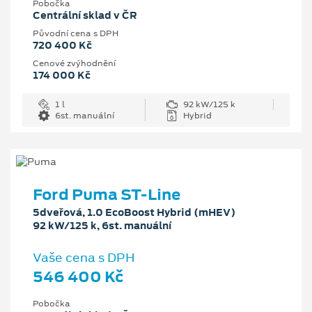
Pobočka
Centrální sklad v ČR
Původní cena s DPH
720 400 Kč
Cenové zvýhodnění
174 000 Kč
1 l
92 kW/125 k
6st. manuální
Hybrid
Ford Puma ST-Line
5dveřová, 1.0 EcoBoost Hybrid (mHEV)
92 kW/125 k, 6st. manuální
Vaše cena s DPH
546 400 Kč
Pobočka