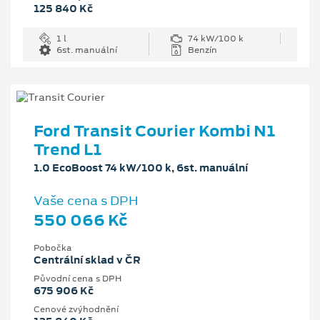
125 840 Kč
1 l
74 kW/100 k
6st. manuální
Benzín
Ford Transit Courier Kombi N1
Trend L1
1.0 EcoBoost 74 kW/100 k, 6st. manuální
Vaše cena s DPH
550 066 Kč
Pobočka
Centrální sklad v ČR
Původní cena s DPH
675 906 Kč
Cenové zvýhodnění