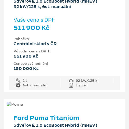
5dveřová, 1.0 EcoBoost Hybrid (mHEV)
92 kW/125 k, 6st. manuální
Vaše cena s DPH
511 900 Kč
Pobočka
Centrální sklad v ČR
Původní cena s DPH
661 900 Kč
Cenové zvýhodnění
150 000 Kč
1 l
92 kW/125 k
6st. manuální
Hybrid
Ford Puma Titanium
5dveřová, 1.0 EcoBoost Hybrid (mHEV)