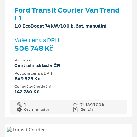
Ford Transit Courier Van Trend
L1
1.0 EcoBoost 74 kW/100 k, 6st. manuální
Vaše cena s DPH
506 748 Kč
Pobočka
Centrální sklad v ČR
Původní cena s DPH
649 528 Kč
Cenové zvýhodnění
142 780 Kč
1 l
74 kW/100 k
6st. manuální
Benzín