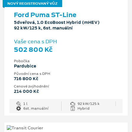
NOVÝ REGISTROVANÝ VŮZ
Ford Puma ST-Line
5dveřová, 1.0 EcoBoost Hybrid (mHEV)
92 kW/125 k, 6st. manuální
Vaše cena s DPH
502 800 Kč
Pobočka
Pardubice
Původní cena s DPH
716 800 Kč
Cenové zvýhodnění
214 000 Kč
1 l
92 kW/125 k
6st. manuální
Hybrid