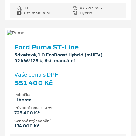
1 l
92 kW/125 k
6st. manuální
Hybrid
Ford Puma ST-Line
5dveřová, 1.0 EcoBoost Hybrid (mHEV)
92 kW/125 k, 6st. manuální
Vaše cena s DPH
551 400 Kč
Pobočka
Liberec
Původní cena s DPH
725 400 Kč
Cenové zvýhodnění
174 000 Kč