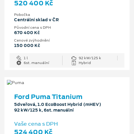
520 400 Kč
Pobočka
Centrální sklad v ČR
Původní cena s DPH
670 400 Kč
Cenové zvýhodnění
150 000 Kč
1 l
92 kW/125 k
6st. manuální
Hybrid
Ford Puma Titanium
5dveřová, 1.0 EcoBoost Hybrid (mHEV)
92 kW/125 k, 6st. manuální
Vaše cena s DPH
524 400 Kč