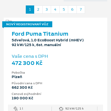
1
2
3
4
5
6
7
NOVÝ REGISTROVANÝ VŮZ
Ford Puma Titanium
5dveřová, 1.0 EcoBoost Hybrid (mHEV)
92 kW/125 k, 6st. manuální
Vaše cena s DPH
472 300 Kč
Pobočka
Plzeň
Původní cena s DPH
662 300 Kč
Cenové zvýhodnění
190 000 Kč
1 l
92 kW/125 k