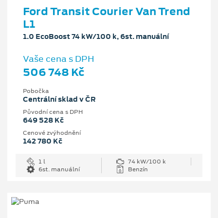
Ford Transit Courier Van Trend
L1
1.0 EcoBoost 74 kW/100 k, 6st. manuální
Vaše cena s DPH
506 748 Kč
Pobočka
Centrální sklad v ČR
Původní cena s DPH
649 528 Kč
Cenové zvýhodnění
142 780 Kč
1 l
74 kW/100 k
6st. manuální
Benzín