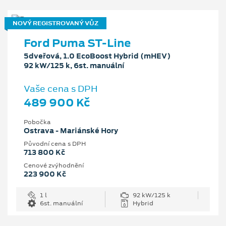
NOVÝ REGISTROVANÝ VŮZ
Ford Puma ST-Line
5dveřová, 1.0 EcoBoost Hybrid (mHEV)
92 kW/125 k, 6st. manuální
Vaše cena s DPH
489 900 Kč
Pobočka
Ostrava - Mariánské Hory
Původní cena s DPH
713 800 Kč
Cenové zvýhodnění
223 900 Kč
1 l
92 kW/125 k
6st. manuální
Hybrid