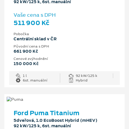
92 kW/125 k, 6st. manuální
Vaše cena s DPH
511 900 Kč
Pobočka
Centrální sklad v ČR
Původní cena s DPH
661 900 Kč
Cenové zvýhodnění
150 000 Kč
1 l
92 kW/125 k
6st. manuální
Hybrid
Ford Puma Titanium
5dveřová, 1.0 EcoBoost Hybrid (mHEV)
92 kW/125 k, 6st. manuální