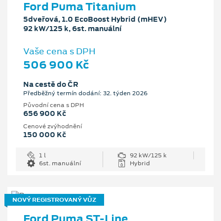
Ford Puma Titanium
5dveřová, 1.0 EcoBoost Hybrid (mHEV)
92 kW/125 k, 6st. manuální
Vaše cena s DPH
506 900 Kč
Na cestě do ČR
Předběžný termín dodání: 32. týden 2026
Původní cena s DPH
656 900 Kč
Cenové zvýhodnění
150 000 Kč
1 l
92 kW/125 k
6st. manuální
Hybrid
NOVÝ REGISTROVANÝ VŮZ
Ford Puma ST-Line