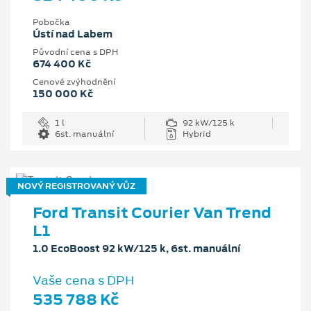
Pobočka
Ústí nad Labem
Původní cena s DPH
674 400 Kč
Cenové zvýhodnění
150 000 Kč
1 l
92 kW/125 k
6st. manuální
Hybrid
NOVÝ REGISTROVANÝ VŮZ
Ford Transit Courier Van Trend
L1
1.0 EcoBoost 92 kW/125 k, 6st. manuální
Vaše cena s DPH
535 788 Kč