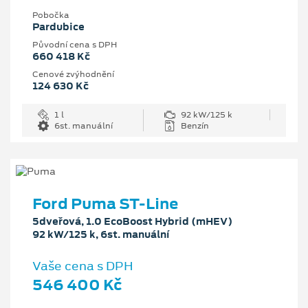
Pobočka
Pardubice
Původní cena s DPH
660 418 Kč
Cenové zvýhodnění
124 630 Kč
1 l
92 kW/125 k
6st. manuální
Benzín
Ford Puma ST-Line
5dveřová, 1.0 EcoBoost Hybrid (mHEV)
92 kW/125 k, 6st. manuální
Vaše cena s DPH
546 400 Kč