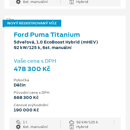
6st. manuální
Hybrid
NOVÝ REGISTROVANÝ VŮZ
Ford Puma Titanium
5dveřová, 1.0 EcoBoost Hybrid (mHEV)
92 kW/125 k, 6st. manuální
Vaše cena s DPH
478 300 Kč
Pobočka
Děčín
Původní cena s DPH
668 300 Kč
Cenové zvýhodnění
190 000 Kč
1 l
92 kW/125 k
6st. manuální
Hybrid