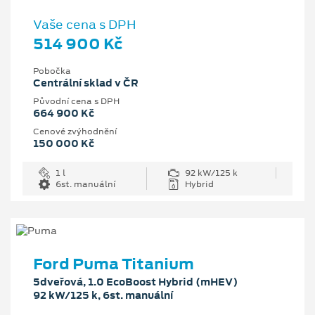
Vaše cena s DPH
514 900 Kč
Pobočka
Centrální sklad v ČR
Původní cena s DPH
664 900 Kč
Cenové zvýhodnění
150 000 Kč
1 l
92 kW/125 k
6st. manuální
Hybrid
Ford Puma Titanium
5dveřová, 1.0 EcoBoost Hybrid (mHEV)
92 kW/125 k, 6st. manuální