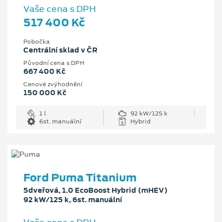
Vaše cena s DPH
517 400 Kč
Pobočka
Centrální sklad v ČR
Původní cena s DPH
667 400 Kč
Cenové zvýhodnění
150 000 Kč
1 l
92 kW/125 k
6st. manuální
Hybrid
Ford Puma Titanium
5dveřová, 1.0 EcoBoost Hybrid (mHEV)
92 kW/125 k, 6st. manuální