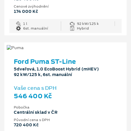
Cenové zvýhodnění
174 000 Kč
1 l
92 kW/125 k
6st. manuální
Hybrid
Ford Puma ST-Line
5dveřová, 1.0 EcoBoost Hybrid (mHEV)
92 kW/125 k, 6st. manuální
Vaše cena s DPH
546 400 Kč
Pobočka
Centrální sklad v ČR
Původní cena s DPH
720 400 Kč