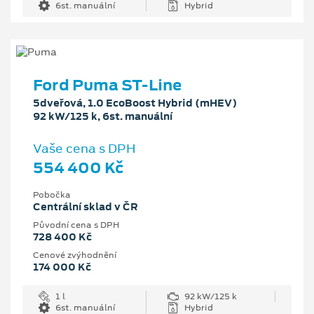
6st. manuální
Hybrid
Ford Puma ST-Line
5dveřová, 1.0 EcoBoost Hybrid (mHEV)
92 kW/125 k, 6st. manuální
Vaše cena s DPH
554 400 Kč
Pobočka
Centrální sklad v ČR
Původní cena s DPH
728 400 Kč
Cenové zvýhodnění
174 000 Kč
1 l
92 kW/125 k
6st. manuální
Hybrid