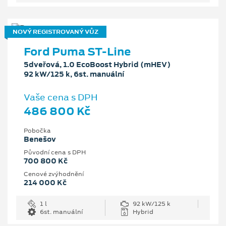
NOVÝ REGISTROVANÝ VŮZ
Ford Puma ST-Line
5dveřová, 1.0 EcoBoost Hybrid (mHEV)
92 kW/125 k, 6st. manuální
Vaše cena s DPH
486 800 Kč
Pobočka
Benešov
Původní cena s DPH
700 800 Kč
Cenové zvýhodnění
214 000 Kč
1 l
92 kW/125 k
6st. manuální
Hybrid