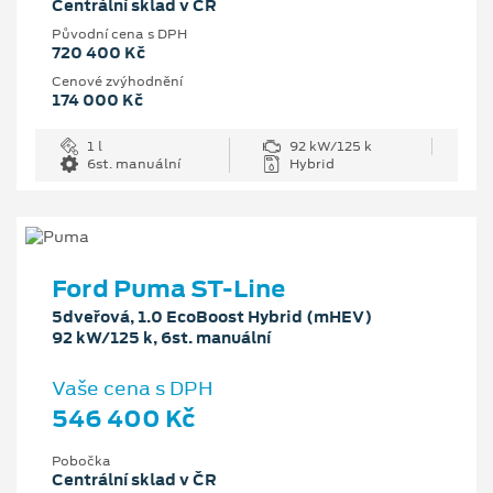
Centrální sklad v ČR
Původní cena s DPH
720 400 Kč
Cenové zvýhodnění
174 000 Kč
1 l
92 kW/125 k
6st. manuální
Hybrid
Ford Puma ST-Line
5dveřová, 1.0 EcoBoost Hybrid (mHEV)
92 kW/125 k, 6st. manuální
Vaše cena s DPH
546 400 Kč
Pobočka
Centrální sklad v ČR