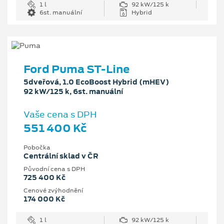
1 l
92 kW/125 k
6st. manuální
Hybrid
Ford Puma ST-Line
5dveřová, 1.0 EcoBoost Hybrid (mHEV)
92 kW/125 k, 6st. manuální
Vaše cena s DPH
551 400 Kč
Pobočka
Centrální sklad v ČR
Původní cena s DPH
725 400 Kč
Cenové zvýhodnění
174 000 Kč
1 l
92 kW/125 k