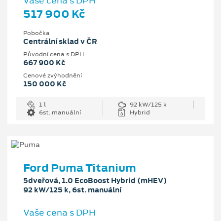
Vaše cena s DPH
517 900 Kč
Pobočka
Centrální sklad v ČR
Původní cena s DPH
667 900 Kč
Cenové zvýhodnění
150 000 Kč
1 l
92 kW/125 k
6st. manuální
Hybrid
Ford Puma Titanium
5dveřová, 1.0 EcoBoost Hybrid (mHEV)
92 kW/125 k, 6st. manuální
Vaše cena s DPH