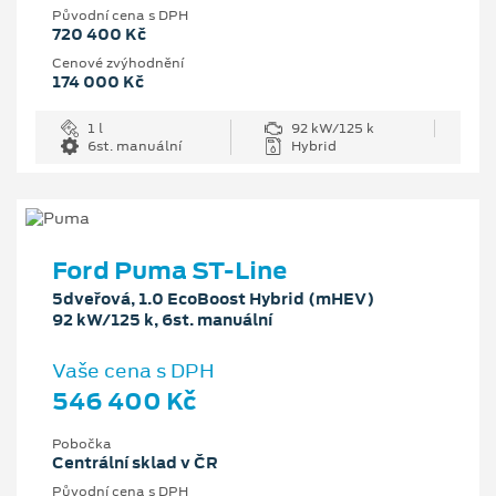
Původní cena s DPH
720 400 Kč
Cenové zvýhodnění
174 000 Kč
1 l
92 kW/125 k
6st. manuální
Hybrid
Ford Puma ST-Line
5dveřová, 1.0 EcoBoost Hybrid (mHEV)
92 kW/125 k, 6st. manuální
Vaše cena s DPH
546 400 Kč
Pobočka
Centrální sklad v ČR
Původní cena s DPH