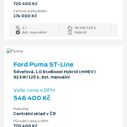
720 400 Kč
Cenové zvýhodnění
174 000 Kč
1 l
92 kW/125 k
6st. manuální
Hybrid
Ford Puma ST-Line
5dveřová, 1.0 EcoBoost Hybrid (mHEV)
92 kW/125 k, 6st. manuální
Vaše cena s DPH
546 400 Kč
Pobočka
Centrální sklad v ČR
Původní cena s DPH
720 400 Kč