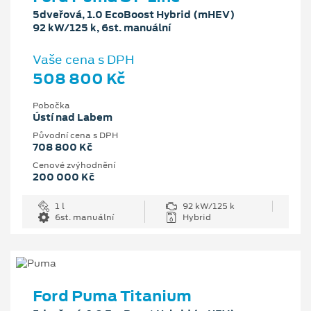
5dveřová, 1.0 EcoBoost Hybrid (mHEV)
92 kW/125 k, 6st. manuální
Vaše cena s DPH
508 800 Kč
Pobočka
Ústí nad Labem
Původní cena s DPH
708 800 Kč
Cenové zvýhodnění
200 000 Kč
1 l
92 kW/125 k
6st. manuální
Hybrid
Ford Puma Titanium