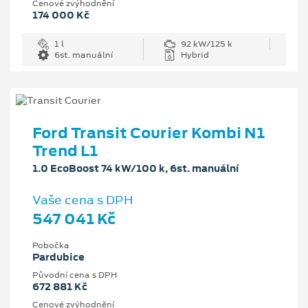
Cenové zvýhodnění
174 000 Kč
1 l
92 kW/125 k
6st. manuální
Hybrid
Ford Transit Courier Kombi N1
Trend L1
1.0 EcoBoost 74 kW/100 k, 6st. manuální
Vaše cena s DPH
547 041 Kč
Pobočka
Pardubice
Původní cena s DPH
672 881 Kč
Cenové zvýhodnění