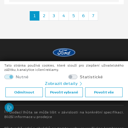
1
2
3
4
5
6
7
Tato stránka používá cookies, které slouží pro zlepšení uživatelského
Copyright ©2026 Auto JIPE s.r.o.
zážitku, k analytice i cílení reklamy.
Obchodní podmínky
Nutné
Statistické
Zobrazit detaily
Ochrana osobních údajů
Odmítnout
Povolit vybrané
Povolit vše
Prohlášení o zpracování údajů konečných zákazníků
[1]
Dodací lhůta se může lišit v závislosti na konkrétní specifikaci.
Bližší informace u prodejce