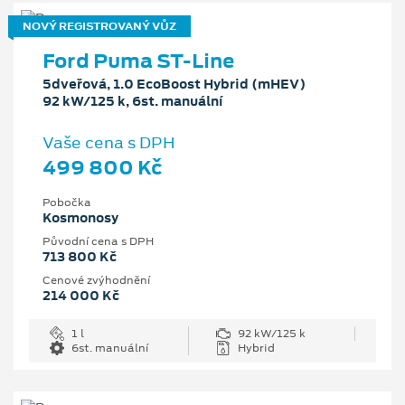
NOVÝ REGISTROVANÝ VŮZ
Ford Puma ST-Line
5dveřová, 1.0 EcoBoost Hybrid (mHEV)
92 kW/125 k, 6st. manuální
Vaše cena s DPH
499 800 Kč
Pobočka
Kosmonosy
Původní cena s DPH
713 800 Kč
Cenové zvýhodnění
214 000 Kč
1 l
92 kW/125 k
6st. manuální
Hybrid