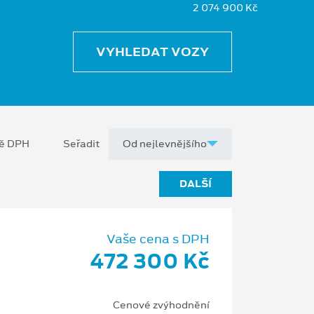
2 074 900 Kč
VYHLEDAT VOZY
ně DPH
Seřadit
DALŠÍ
Vaše cena s DPH
472 300 Kč
Cenové zvýhodnění