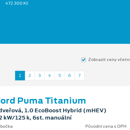
472 300 Kč
Zobrazit ceny včet
1
2
3
4
5
6
7
ord Puma Titanium
dveřová, 1.0 EcoBoost Hybrid (mHEV)
2 kW/125 k, 6st. manuální
bočka
Původní cena s DPH