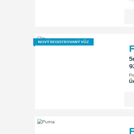
NOVÝ REGISTROVANÝ VŮZ
F
5
9
Po
Ú
F