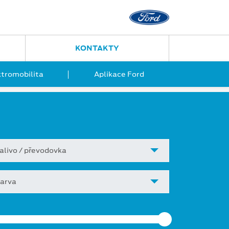
KONTAKTY
ktromobilita
Aplikace Ford
alivo / převodovka
arva