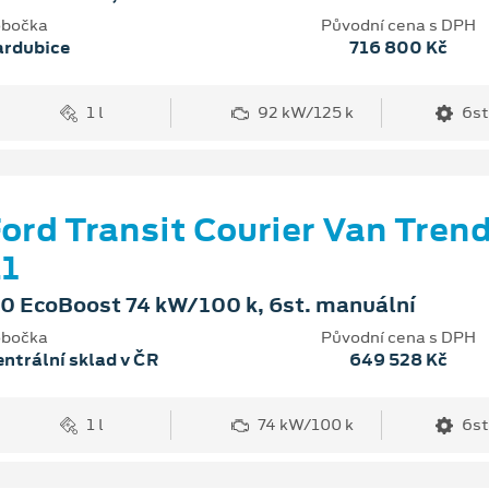
bočka
Původní cena s DPH
ardubice
716 800 Kč
1 l
92 kW/125 k
6st
ord Transit Courier Van Tren
1
.0 EcoBoost 74 kW/100 k, 6st. manuální
bočka
Původní cena s DPH
ntrální sklad v ČR
649 528 Kč
1 l
74 kW/100 k
6st