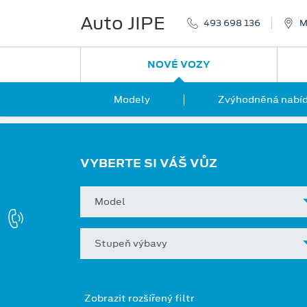
Auto JIPE
493 698 136
M
NOVÉ VOZY
Modely
Zvýhodněná nabíd
VYBERTE SI VÁŠ VŮZ
Model
Stupeň výbavy
Zobrazit rozšířený filtr