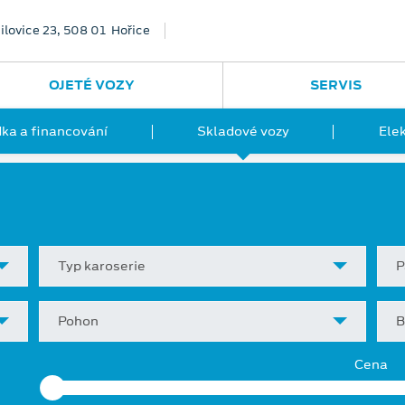
ilovice 23, 508 01 Hořice
OJETÉ VOZY
SERVIS
ka a financování
Skladové vozy
Ele
Typ karoserie
P
Pohon
B
Cena