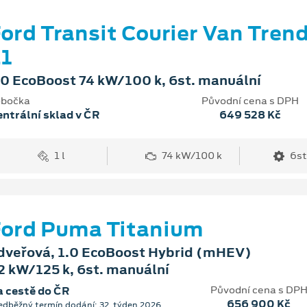
ord Transit Courier Van Tren
1
.0 EcoBoost 74 kW/100 k, 6st. manuální
bočka
Původní cena s DPH
ntrální sklad v ČR
649 528 Kč
1 l
74 kW/100 k
6st
ord Puma Titanium
dveřová, 1.0 EcoBoost Hybrid (mHEV)
2 kW/125 k, 6st. manuální
Původní cena s DP
 cestě do ČR
656 900 Kč
edběžný termín dodání: 32. týden 2026