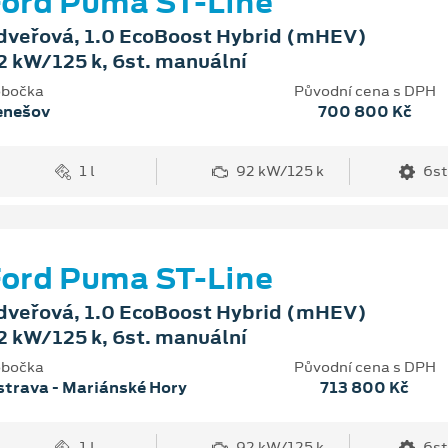
ord Puma ST-Line
dveřová, 1.0 EcoBoost Hybrid (mHEV)
2 kW/125 k, 6st. manuální
bočka
Původní cena s DPH
enešov
700 800 Kč
1 l
92 kW/125 k
6st
ord Puma ST-Line
dveřová, 1.0 EcoBoost Hybrid (mHEV)
2 kW/125 k, 6st. manuální
bočka
Původní cena s DPH
trava - Mariánské Hory
713 800 Kč
1 l
92 kW/125 k
6st