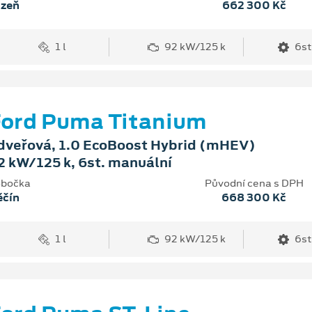
lzeň
662 300 Kč
1 l
92 kW/125 k
6st
ord Puma Titanium
dveřová, 1.0 EcoBoost Hybrid (mHEV)
2 kW/125 k, 6st. manuální
bočka
Původní cena s DPH
ěčín
668 300 Kč
1 l
92 kW/125 k
6st