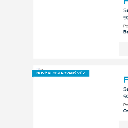
F
5
9
Po
B
NOVÝ REGISTROVANÝ VŮZ
F
5
9
Po
Os