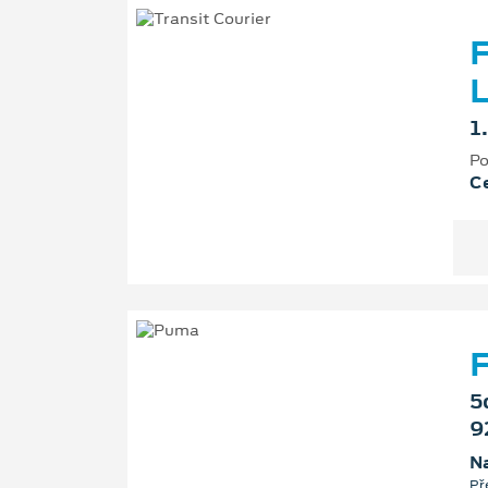
F
L
1
Po
Ce
F
5
9
Na
Př