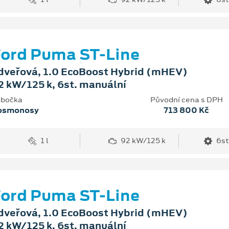
ord Puma ST-Line
dveřová, 1.0 EcoBoost Hybrid (mHEV)
2 kW/125 k, 6st. manuální
bočka
Původní cena s DPH
osmonosy
713 800 Kč
1 l
92 kW/125 k
6st
ord Puma ST-Line
dveřová, 1.0 EcoBoost Hybrid (mHEV)
2 kW/125 k, 6st. manuální