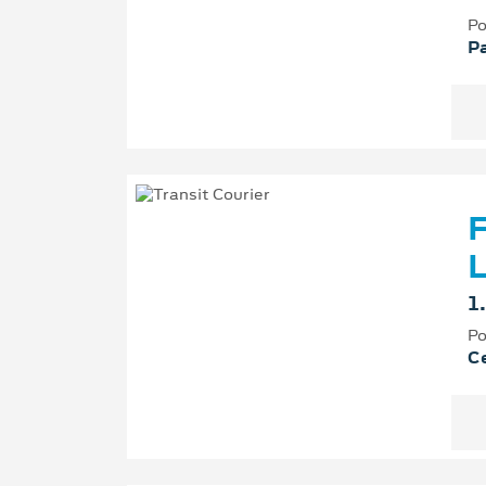
Po
P
F
L
1
Po
Ce