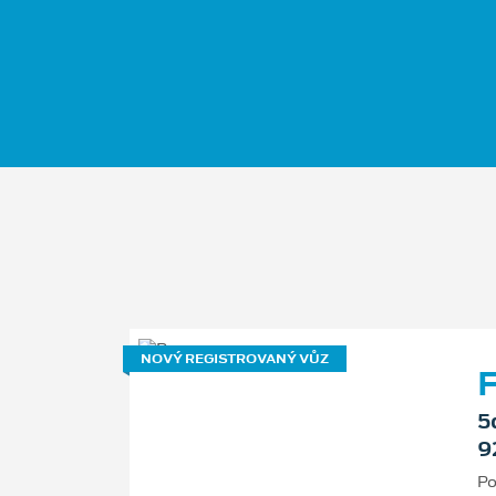
NOVÝ REGISTROVANÝ VŮZ
F
5
9
Po