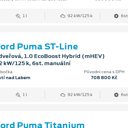
1 l
92 kW/125 k
6st
ord Puma ST-Line
dveřová, 1.0 EcoBoost Hybrid (mHEV)
2 kW/125 k, 6st. manuální
bočka
Původní cena s DPH
stí nad Labem
708 800 Kč
1 l
92 kW/125 k
6st
ord Puma Titanium