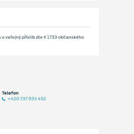
 o veřejný příslib dle § 1733 občanského
Telefon
+420 737 933 452