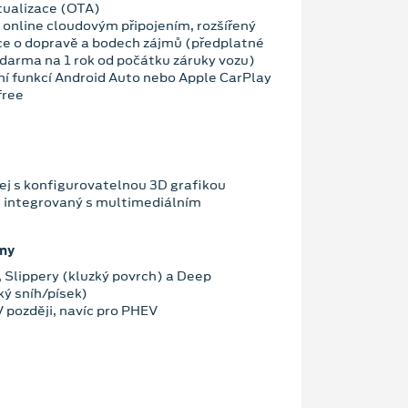
tualizace (OTA)
 online cloudovým připojením, rozšířený
ce o dopravě a bodech zájmů (předplatné
darma na 1 rok od počátku záruky vozu)
ní funkcí Android Auto nebo Apple CarPlay
free
lej s konfigurovatelnou 3D grafikou
e integrovaný s multimediálním
imy
, Slippery (kluzký povrch) a Deep
ý sníh/písek)
V později, navíc pro PHEV