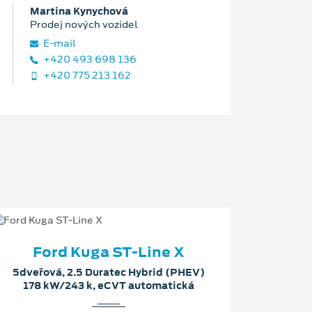
Martina Kynychová
Prodej nových vozidel
E‑mail
+420 493 698 136
+420 775 213 162
Ford Kuga ST-Line X
5dveřová, 2.5 Duratec Hybrid (PHEV)
178 kW/243 k, eCVT automatická