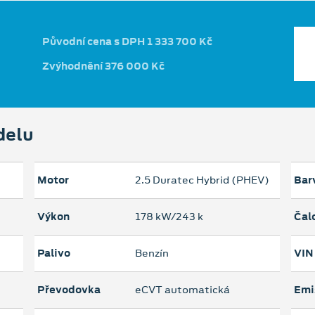
Původní cena s DPH 1 333 700 Kč
Zvýhodnění 376 000 Kč
delu
Motor
2.5 Duratec Hybrid (PHEV)
Bar
Výkon
178 kW/243 k
Čal
Palivo
Benzín
VIN
Převodovka
eCVT automatická
Emi