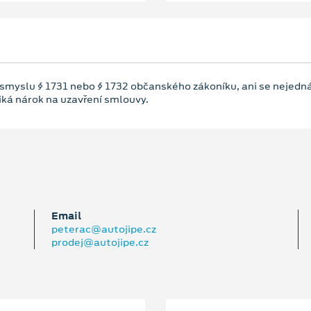
 smyslu § 1731 nebo § 1732 občanského zákoníku, ani se nejedná
niká nárok na uzavření smlouvy.
Email
peterac@autojipe.cz
prodej@autojipe.cz