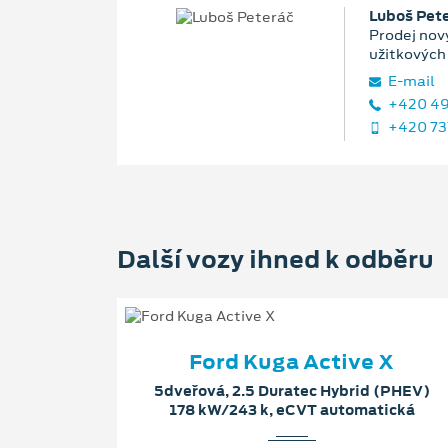
Luboš Pet
Prodej nový
užitkových
E‑mail
+420 49
+420 73
Další vozy ihned k odběru
Ford Kuga Active X
5dveřová, 2.5 Duratec Hybrid (PHEV)
178 kW/243 k, eCVT automatická