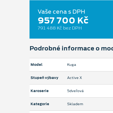
Vaše cena s DPH
957 700 Kč
791 488 Kč bez DPH
Podrobné informace o mo
Model
Kuga
Stupeň výbavy
Active X
Karoserie
5dveřová
Kategorie
Skladem