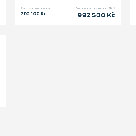
Cenové zvýhodnění
Zvýhodněná cena s DPH
202 100 Kč
992 500 Kč