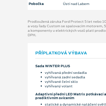
Pobočka
Ústí nad Labem
Prodloužená záruka Ford Protect 5 let nebo 1
a vozy řady Custom se spalovacím motorem, 5
a komponenty u elektrických vozů platí prodl
DPH.
PŘÍPLATKOVÁ VÝBAVA
Sada WINTER PLUS
vyhřívaná přední sedadla
vyhřívaná zadní sedadla
vyhřívané čelní sklo
vyhřívaný volant
Adaptivní přední LED Matrix potkávací 
prediktivním svícením
statické a dynamické natáčení svě