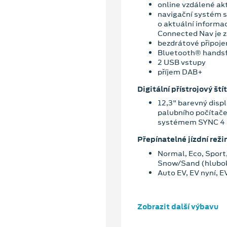
online vzdálené ak
navigační systém s
o aktuální informa
Connected Nav je z
bezdrátové připoje
Bluetooth® hands
2 USB vstupy
příjem DAB+
Digitální přístrojový štít
12,3" barevný disp
palubního počítač
systémem SYNC 4
Přepínatelné jízdní rež
Normal, Eco, Sport
Snow/Sand (hlubok
Auto EV, EV nyní, E
Zobrazit další výbavu