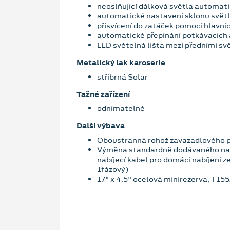
neoslňující dálková světla automat
automatické nastavení sklonu svě
přisvícení do zatáček pomocí hlavn
automatické přepínání potkávacích 
LED světelná lišta mezi předními s
Metalický lak karoserie
stříbrná Solar
Tažné zařízení
odnímatelné
Další výbava
Oboustranná rohož zavazadlového 
Výměna standardně dodávaného nab
nabíjecí kabel pro domácí nabíjení z
1fázový)
17" x 4.5" ocelová minirezerva, T15