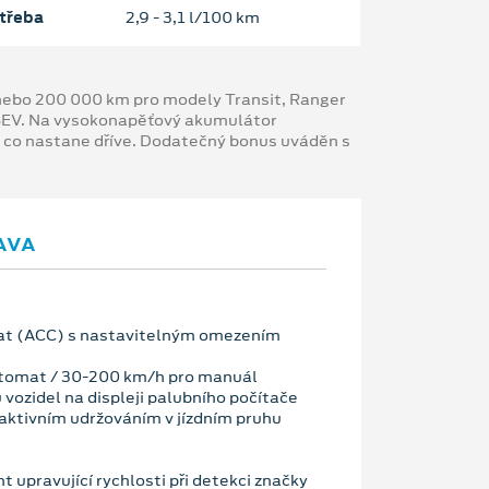
třeba
2,9 ‐ 3,1 l/100 km
y nebo 200 000 km pro modely Transit, Ranger
 BEV. Na vysokonapěťový akumulátor
, co nastane dříve. Dodatečný bonus uváděn s
AVA
t (ACC) s nastavitelným omezením
tomat / 30-200 km/h pro manuál
vozidel na displeji palubního počítače
ktivním udržováním v jízdním pruhu
nt upravující rychlosti při detekci značky