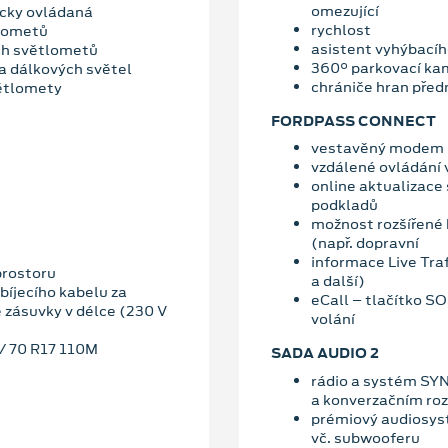
omezující
icky ovládaná
rychlost
tlometů
asistent vyhýbací
ích světlometů
360° parkovací ka
a dálkových světel
chrániče hran předn
větlomety
FORDPASS CONNECT
vestavěný modem
vzdálené ovládání 
online aktualizace
podkladů
možnost rozšířené 
(např. dopravní
informace Live Traf
prostoru
a další)
íjecího kabelu za
eCall – tlačítko S
e zásuvky v délce (230 V
volání
5/ 70 R17 110M
SADA AUDIO 2
rádio a systém SYN
a konverzačním ro
prémiový audiosys
vč. subwooferu