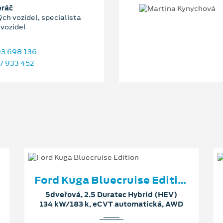
eráč
ch vozidel, specialista
 vozidel
3 698 136
7 933 452
Ford Kuga Bluecruise Edition
5dveřová, 2.5 Duratec Hybrid (HEV)
134 kW/183 k, eCVT automatická, AWD