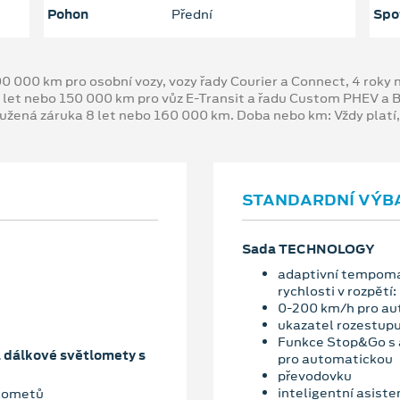
Pohon
Přední
Spo
00 000 km pro osobní vozy, vozy řady Courier a Connect, 4 rok
 let nebo 150 000 km pro vůz E-Transit a řadu Custom PHEV a
oužená záruka 8 let nebo 160 000 km. Doba nebo km: Vždy platí
STANDARDNÍ VÝB
Sada TECHNOLOGY
adaptivní tempoma
rychlosti v rozpětí:
0-200 km/h pro au
ukazatel rozestupu 
Funkce Stop&Go s a
a dálkové světlomety s
pro automatickou
převodovku
inteligentní asiste
tlometů