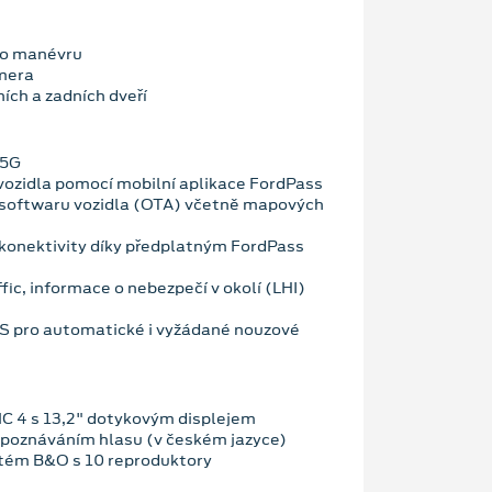
ho manévru
mera
ích a zadních dveří
 5G
vozidla pomocí mobilní aplikace FordPass
 softwaru vozidla (OTA) včetně mapových
konektivity díky předplatným FordPass
fic, informace o nebezpečí v okolí (LHI)
OS pro automatické i vyžádané nouzové
C 4 s 13,2" dotykovým displejem
zpoznáváním hlasu (v českém jazyce)
tém B&O s 10 reproduktory