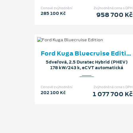
Cenové zvýhodnění
Zvýhodněná cena s DPH
285 100 Kč
958 700 Kč
Ford Kuga Bluecruise Edition
5dveřová, 2.5 Duratec Hybrid (PHEV)
178 kW/243 k, eCVT automatická
Cenové zvýhodnění
Zvýhodněná cena s DPH
202 100 Kč
1 077 700 Kč