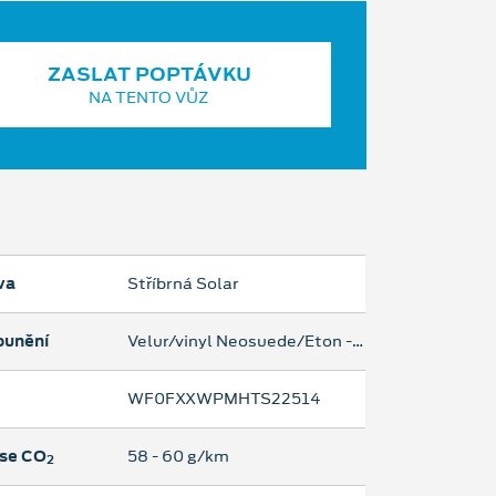
ZASLAT POPTÁVKU
NA TENTO VŮZ
va
Stříbrná Solar
ounění
Velur/vinyl Neosuede/Eton - cerna Ebony
WF0FXXWPMHTS22514
se CO
58 ‐ 60 g/km
2