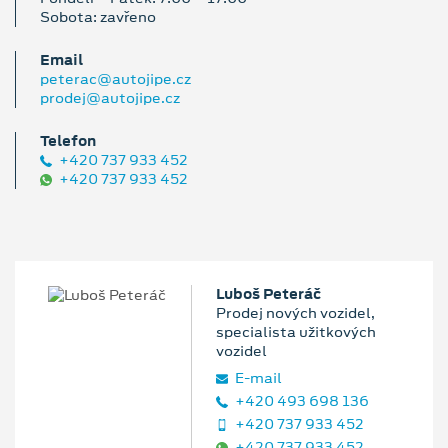
Sobota: zavřeno
Email
peterac@autojipe.cz
prodej@autojipe.cz
Telefon
+420 737 933 452
+420 737 933 452
Luboš Peteráč
Prodej nových vozidel,
specialista užitkových
vozidel
E‑mail
+420 493 698 136
+420 737 933 452
+420 737 933 452