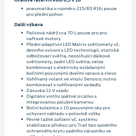
pneumatika o rozměru 215/65 R16; pouze
pro přední pohon
Další výbava
Palivová nádrž cca 70 l; pouze pro pro
naftové motory
Přední adaptivní LED Matrix světlomety vč.
denního svícení s LED technologií, statická
odbočovací světla, neoslňující dálkové
světlomety, zadní LED světla; nelze
kombinovat s elektricky ovládanými
bočními posuvnými dveřmi vpravo a vlevo
Vyhřívaný volant ve vinylu Sensico; nutno
kombinovat s vyhřívanými sedadly
Zásuvka 12 V vzadu
Digitální vnitřní zpětné zrcátko s
integrovanou palubní kamerou
Boční kolejnice s 10 posuvnými oky pro
uchycení nákladu v polovině výšky
Pevné tažné zařízení vč. systému
stabilizace přívěsu; pro Trail bez spodního
ochranného krytu zadního nárazníku ve