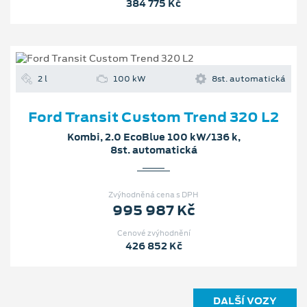
384 775 Kč
2 l
100 kW
8st. automatická
Ford Transit Custom Trend 320 L2
Kombi, 2.0 EcoBlue 100 kW/136 k,
8st. automatická
Zvýhodněná cena s DPH
995 987 Kč
Cenové zvýhodnění
426 852 Kč
DALŠÍ VOZY