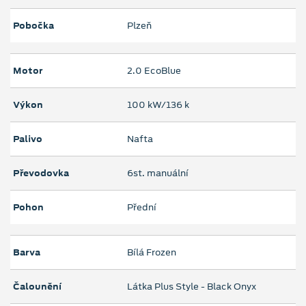
Pobočka
Plzeň
Motor
2.0 EcoBlue
Výkon
100 kW/136 k
Palivo
Nafta
Převodovka
6st. manuální
Pohon
Přední
Barva
Bílá Frozen
Čalounění
Látka Plus Style - Black Onyx