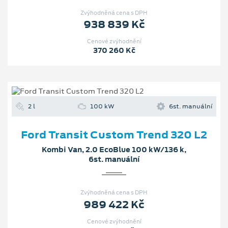
Zvýhodněná cena s DPH
938 839 Kč
Cenové zvýhodnění
370 260 Kč
2 l
100 kW
6st. manuální
Ford Transit Custom Trend 320 L2
Kombi Van, 2.0 EcoBlue 100 kW/136 k,
6st. manuální
Zvýhodněná cena s DPH
989 422 Kč
Cenové zvýhodnění