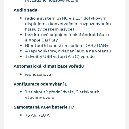
i vyžádané nouzové volání
Audio sada
rádio a systém SYNC 4 s 13" dotykovým
displejem a konverzačním rozpoznáváním
hlasu (v českém jazyce)
bezdrátové připojení funkcí Android Auto
a Apple CarPlay
Bluetooth handsfree, příjem DAB / DAB+
4 reproduktory, ovládání audia na volantu
1 dvojitý USB vstup (A a C) vpředu
Automatická klimatizace vpředu
jednozónová
Konfigurace odemykání 1
1 stisknutí: přední dveře, 2 stisknutí:
všechny dveře
Samostatná AGM baterie H7
75 Ah, 710 A