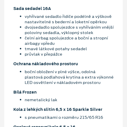
Sada sedadel 16A
vyhřívané sedadlo řidiče podélně a výškově
nastavitelné s bederní a loketní opěrkou
dvojsedadlo spolujezdce s vyhříváním vnější
poloviny sedadla, výklopný stolek
čelní airbag spolujezdce a boční a stropní
airbagy vpředu
tmavé látkové potahy sedadel
průvlak v přepážce
Ochrana nákladového prostoru
boční obložení v plné výšce, odolná
plastová podlahová krytina a extra výkonné
LED osvětlení v nákladovém prostoru
Bílá Frozen
nemetalický lak
Kola z lehkých slitin 6,5 x 16 Sparkle Silver
s pneumatikami o rozměru 215/65 R16
Ocelové rezervní kolo 6,5 x 16