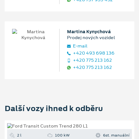
Martina Kynychová
Prodej nových vozidel
E‑mail
+420 493 698 136
+420 775 213 162
+420 775 213 162
Další vozy ihned k odběru
2 l
100 kW
6st. manuální