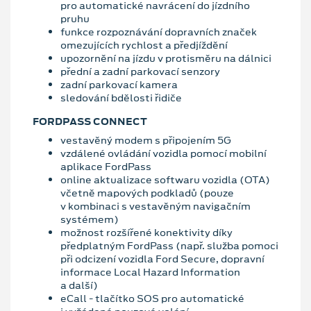
pro automatické navrácení do jízdního
pruhu
funkce rozpoznávání dopravních značek
omezujících rychlost a předjíždění
upozornění na jízdu v protisměru na dálnici
přední a zadní parkovací senzory
zadní parkovací kamera
sledování bdělosti řidiče
FORDPASS CONNECT
vestavěný modem s připojením 5G
vzdálené ovládání vozidla pomocí mobilní
aplikace FordPass
online aktualizace softwaru vozidla (OTA)
včetně mapových podkladů (pouze
v kombinaci s vestavěným navigačním
systémem)
možnost rozšířené konektivity díky
předplatným FordPass (např. služba pomoci
při odcizení vozidla Ford Secure, dopravní
informace Local Hazard Information
a další)
eCall - tlačítko SOS pro automatické