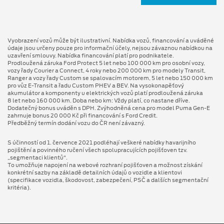
Vyobrazení vozů může být ilustrativní. Nabídka vozů, financování a uváděné
údaje jsou určeny pouze pro informační účely, nejsou závaznou nabídkou na
uzavření smlouvy. Nabídka financování platí pro podnikatele.
Prodloužená záruka Ford Protect 5 let nebo 100 000 km pro osobní vozy,
vozy řady Courier a Connect, 4 roky nebo 200 000 km pro modely Transit,
Ranger a vozy řady Custom se spalovacím motorem, 5 let nebo 150 000 km
pro vůz E-Transit a řadu Custom PHEV a BEV. Na vysokonapěťový
akumulátor a komponenty u elektrických vozů platí prodloužená záruka
8 let nebo 160 000 km. Doba nebo km: Vždy platí, co nastane dříve.
Dodatečný bonus uváděn s DPH. Zvýhodněná cena pro model Puma Gen⁠-⁠E
zahrnuje bonus 20 000 Kč při financování s Ford Credit.
Předběžný termín dodání vozu do ČR není závazný.
S účinností od 1. července 2021 podléhají veškeré nabídky havarijního
pojištění a povinného ručení všech spolupracujících pojišťoven tzv.
„segmentaci klientů“.
To umožňuje napojení na webové rozhraní pojišťoven a možnost získání
konkrétní sazby na základě detailních údajů o vozidle a klientovi
(specifikace vozidla, škodovost, zabezpečení, PSČ a dalších segmentační
kritéria).