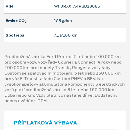
VIN
WF0RXXTA4RSD28085
Emise CO
185 g/km
2
Spotřeba
7,1 l/100 km
Prodloužená záruka Ford Protect 5 let nebo 100 000 km
pro osobní vozy, vozy řady Courier a Connect, 4 roky nebo
200 000 km pro modely Transit, Ranger a vozy řady
Custom se spalovacím motorem, 5 let nebo 150 000 km
pro vůz E-Transit a řadu Custom PHEV a BEV. Na
vysokonapěťový akumulátor a komponenty u elektrických
vozů platí prodloužená záruka 8 let nebo 160 000 km.
Doba nebo km: Vždy platí, co nastane dříve. Dodatečný
bonus uváděn s DPH.
PŘÍPLATKOVÁ VÝBAVA