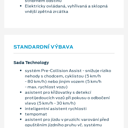
stříbrném odstínu
Elektricky ovládaná, vyhřívaná a sklopná
vnější zpětná zrcátka
STANDARDNÍ VÝBAVA
Sada Technology
systém Pre-Collision Assist - snižuje riziko
nehody s chodcem, cyklistou (5 km/h
- 80 km/h) nebo jiným vozem (5 km/h
- max. rychlost vozu)
asistent pro křižovatky s detekcí
protijedoucích vozů při pokusu o odbočení
vlevo (5 km/h - 30 km/h)
inteligentní asistent rychlosti
tempomat
asistent pro jízdu v pruzích: varování před
opuštěním jízdního pruhu vč. systému