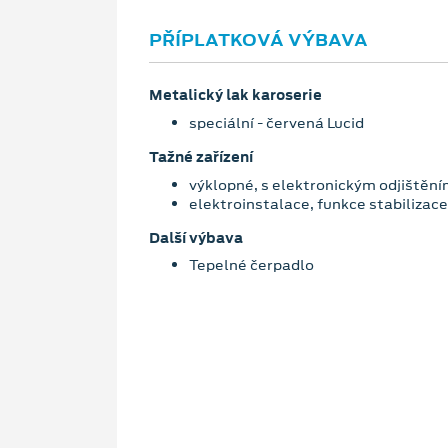
PŘÍPLATKOVÁ VÝBAVA
Metalický lak karoserie
speciální - červená Lucid
Tažné zařízení
výklopné, s elektronickým odjištěn
elektroinstalace, funkce stabilizace
Další výbava
Tepelné čerpadlo