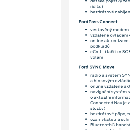
dětské pojistky zad
řidiče)
bezdrátové nabíjen
FordPass Connect
vestavěný modem 
vzdálené ovládání 
online aktualizace
podkladů
eCall - tlačítko S
volání
Ford SYNC Move
rádio a systém SY
a hlasovým ovládá
online vzdálené ak
navigační systém s
o aktuální informa
Connected Nav je 
služby)
bezdrátové připoje
uzamykatelná schr
Bluetooth® hands