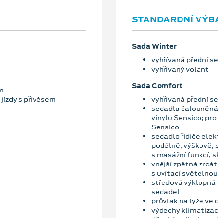
STANDARDNÍ VÝB
Sada Winter
vyhřívaná přední s
vyhřívaný volant
Sada Comfort
ím
 jízdy s přívěsem
vyhřívaná přední s
sedadla čalouněná 
vinylu Sensico; pr
Sensico
sedadlo řidiče elek
podélně, výškově, 
s masážní funkcí, 
vnější zpětná zrcá
s uvítací světelno
středová výklopná 
sedadel
průvlak na lyže ve
výdechy klimatizac