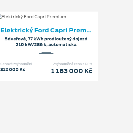
Elektrický Ford Capri Premium
5dveřová, 77 kWh prodloužený dojezd
210 kW/286 k, automatická
Cenové zvýhodnění
Zvýhodněná cena s DPH
312 000 Kč
1 183 000 Kč