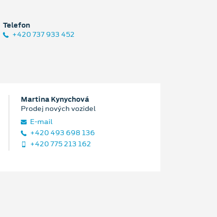
Telefon
+420 737 933 452
Martina Kynychová
Prodej nových vozidel
E‑mail
+420 493 698 136
+420 775 213 162