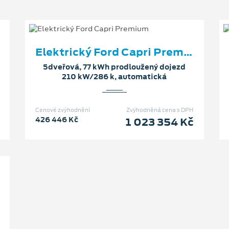
Elektrický Ford Capri Premium
5dveřová, 77 kWh prodloužený dojezd
210 kW/286 k, automatická
Cenové zvýhodnění
Zvýhodněná cena s DPH
426 446 Kč
1 023 354 Kč