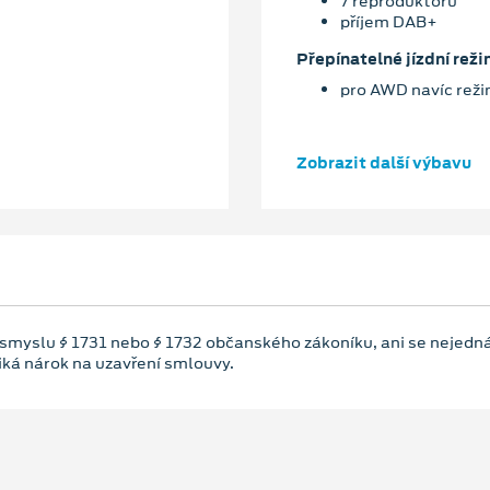
7 reproduktorů
příjem DAB+
Přepínatelné jízdní reži
pro AWD navíc rež
Zobrazit další výbavu
 smyslu § 1731 nebo § 1732 občanského zákoníku, ani se nejedná
niká nárok na uzavření smlouvy.