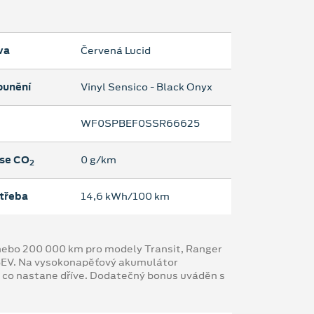
va
Červená Lucid
ounění
Vinyl Sensico - Black Onyx
WF0SPBEF0SSR66625
se CO
0 g/km
2
třeba
14,6 kWh/100 km
y nebo 200 000 km pro modely Transit, Ranger
 BEV. Na vysokonapěťový akumulátor
, co nastane dříve. Dodatečný bonus uváděn s