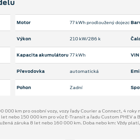
delu
Motor
77 kWh prodloužený dojezd
Bar
Výkon
210 kW/286 k
Čal
Kapacita akumulátoru
77 kWh
VIN
Převodovka
automatická
Emi
Pohon
Zadní
Spo
00 000 km pro osobní vozy, vozy řady Courier a Connect, 4 rok
 let nebo 150 000 km pro vůz E-Transit a řadu Custom PHEV a
oužená záruka 8 let nebo 160 000 km. Doba nebo km: Vždy platí