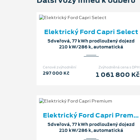
Elektrický Ford Capri Select
5dveřová, 77 kWh prodloužený dojezd
210 kW/286 k, automatická
Cenové zvýhodnění
Zvýhodněná cena s DPH
297 000 Kč
1 061 800 Kč
Elektrický Ford Capri Premium
5dveřová, 77 kWh prodloužený dojezd
210 kW/286 k, automatická