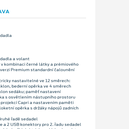
AVA
edadla
edadla a volant
v kombinaci černé látky a prémiového
o verzi Premium standardní čalounění
tricky nastavitelné ve 12 směrech:
sklon, bederní opěrka ve 4 směrech
sklon sedáku; paměť nastavení
tka s osvětlením nástupního prostoru
u projekcí Capri a nastavením paměti
loketní opěrka s držáky nápojů zadních
 druhé řadě sedadel
e a 2 USB konektory pro 2. řadu sedadel