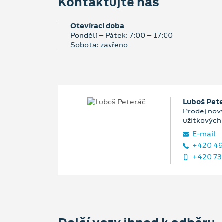
Kontaktujte nás
Otevírací doba
Pondělí – Pátek: 7:00 – 17:00
Sobota: zavřeno
Luboš Pet
Prodej nový
užitkových
E‑mail
+420 49
+420 73
Další vozy ihned k odběru