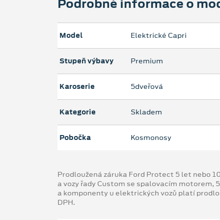
Podrobné informace o mo
Model
Elektrické Capri
Stupeň výbavy
Premium
Karoserie
5dveřová
Kategorie
Skladem
Pobočka
Kosmonosy
Prodloužená záruka Ford Protect 5 let nebo 1
a vozy řady Custom se spalovacím motorem, 5
a komponenty u elektrických vozů platí prodl
DPH.