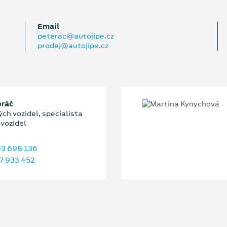
Email
peterac@autojipe.cz
prodej@autojipe.cz
eráč
ch vozidel, specialista
 vozidel
3 698 136
7 933 452