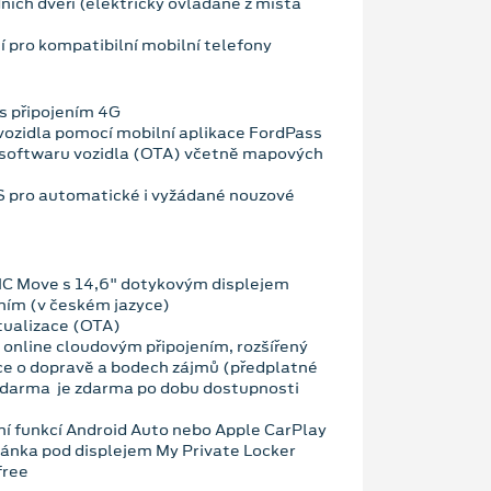
ních dveří (elektricky ovládané z místa
í pro kompatibilní mobilní telefony
s připojením 4G
vozidla pomocí mobilní aplikace FordPass
 softwaru vozidla (OTA) včetně mapových
OS pro automatické i vyžádané nouzové
NC Move s 14,6" dotykovým displejem
ním (v českém jazyce)
tualizace (OTA)
 online cloudovým připojením, rozšířený
ce o dopravě a bodech zájmů (předplatné
zdarma je zdarma po dobu dostupnosti
ní funkcí Android Auto nebo Apple CarPlay
ánka pod displejem My Private Locker
free