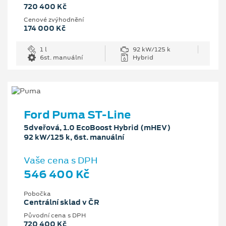
720 400 Kč
Cenové zvýhodnění
174 000 Kč
1 l
92 kW/125 k
6st. manuální
Hybrid
Ford Puma ST-Line
5dveřová, 1.0 EcoBoost Hybrid (mHEV)
92 kW/125 k, 6st. manuální
Vaše cena s DPH
546 400 Kč
Pobočka
Centrální sklad v ČR
Původní cena s DPH
720 400 Kč