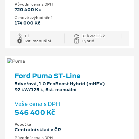
Původní cena s DPH
720 400 Kč
Cenové zvýhodnění
174 000 Kč
1 l
92 kW/125 k
6st. manuální
Hybrid
Ford Puma ST-Line
5dveřová, 1.0 EcoBoost Hybrid (mHEV)
92 kW/125 k, 6st. manuální
Vaše cena s DPH
546 400 Kč
Pobočka
Centrální sklad v ČR
Původní cena s DPH