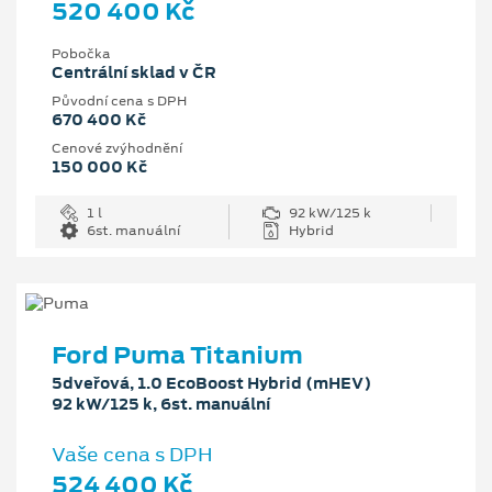
520 400 Kč
Pobočka
Centrální sklad v ČR
Původní cena s DPH
670 400 Kč
Cenové zvýhodnění
150 000 Kč
1 l
92 kW/125 k
6st. manuální
Hybrid
Ford Puma Titanium
5dveřová, 1.0 EcoBoost Hybrid (mHEV)
92 kW/125 k, 6st. manuální
Vaše cena s DPH
524 400 Kč