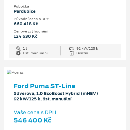
Pobočka
Pardubice
Původní cena s DPH
660 418 Kč
Cenové zvýhodnění
124 630 Kč
1 l
92 kW/125 k
6st. manuální
Benzín
Ford Puma ST-Line
5dveřová, 1.0 EcoBoost Hybrid (mHEV)
92 kW/125 k, 6st. manuální
Vaše cena s DPH
546 400 Kč