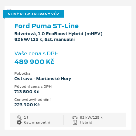
NOVÝ REGISTROVANÝ VŮZ
Ford Puma ST-Line
5dveřová, 1.0 EcoBoost Hybrid (mHEV)
92 kW/125 k, 6st. manuální
Vaše cena s DPH
489 900 Kč
Pobočka
Ostrava - Mariánské Hory
Původní cena s DPH
713 800 Kč
Cenové zvýhodnění
223 900 Kč
1 l
92 kW/125 k
6st. manuální
Hybrid