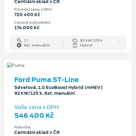
Centrální sklad v ČR
Původní cena s DPH
720 400 Kč
Cenové zvýhodnění
174 000 Kč
1 l
92 kW/125 k
6st. manuální
Hybrid
Ford Puma ST-Line
5dveřová, 1.0 EcoBoost Hybrid (mHEV)
92 kW/125 k, 6st. manuální
Vaše cena s DPH
546 400 Kč
Pobočka
Centrální sklad v ČR