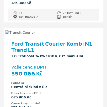
125 840 Kč
1 l
74 kW/100 k
6st. manuální
Benzín
Ford Transit Courier Kombi N1
Trend L1
1.0 EcoBoost 74 kW/100 k, 6st. manuální
Vaše cena s DPH
550 066 Kč
Pobočka
Centrální sklad v ČR
Původní cena s DPH
675 906 Kč
Cenové zvýhodnění