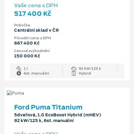
Vaše cena s DPH
517 400 Kč
Pobočka
Centrální sklad v ČR
Původní cena s DPH
667 400 Kč
Cenové zvýhodnění
150 000 Kč
1 l
92 kW/125 k
6st. manuální
Hybrid
Ford Puma Titanium
5dveřová, 1.0 EcoBoost Hybrid (mHEV)
92 kW/125 k, 6st. manuální