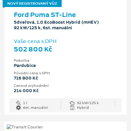
NOVÝ REGISTROVANÝ VŮZ
Ford Puma ST-Line
5dveřová, 1.0 EcoBoost Hybrid (mHEV)
92 kW/125 k, 6st. manuální
Vaše cena s DPH
502 800 Kč
Pobočka
Pardubice
Původní cena s DPH
716 800 Kč
Cenové zvýhodnění
214 000 Kč
1 l
92 kW/125 k
6st. manuální
Hybrid