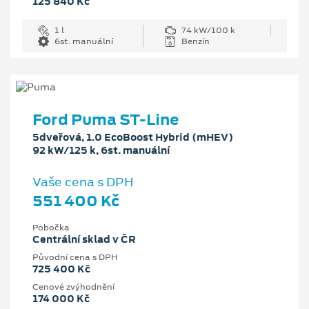
125 840 Kč
1 l
74 kW/100 k
6st. manuální
Benzín
Ford Puma ST-Line
5dveřová, 1.0 EcoBoost Hybrid (mHEV)
92 kW/125 k, 6st. manuální
Vaše cena s DPH
551 400 Kč
Pobočka
Centrální sklad v ČR
Původní cena s DPH
725 400 Kč
Cenové zvýhodnění
174 000 Kč