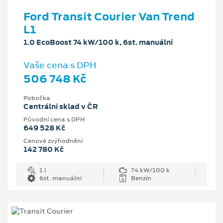
Ford Transit Courier Van Trend
L1
1.0 EcoBoost 74 kW/100 k, 6st. manuální
Vaše cena s DPH
506 748 Kč
Pobočka
Centrální sklad v ČR
Původní cena s DPH
649 528 Kč
Cenové zvýhodnění
142 780 Kč
1 l
74 kW/100 k
6st. manuální
Benzín