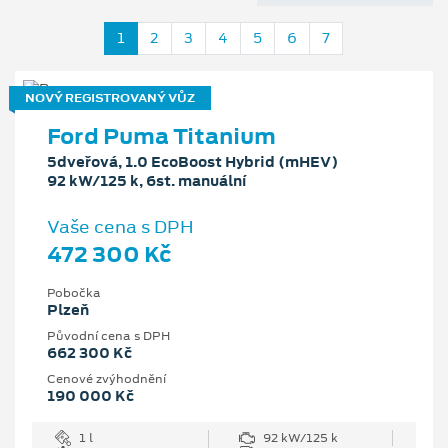
1
2
3
4
5
6
7
NOVÝ REGISTROVANÝ VŮZ
Ford Puma Titanium
5dveřová, 1.0 EcoBoost Hybrid (mHEV)
92 kW/125 k, 6st. manuální
Vaše cena s DPH
472 300 Kč
Pobočka
Plzeň
Původní cena s DPH
662 300 Kč
Cenové zvýhodnění
190 000 Kč
1 l
92 kW/125 k