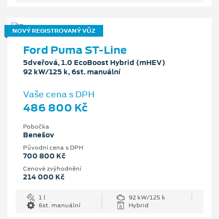
NOVÝ REGISTROVANÝ VŮZ
Ford Puma ST-Line
5dveřová, 1.0 EcoBoost Hybrid (mHEV)
92 kW/125 k, 6st. manuální
Vaše cena s DPH
486 800 Kč
Pobočka
Benešov
Původní cena s DPH
700 800 Kč
Cenové zvýhodnění
214 000 Kč
1 l
92 kW/125 k
6st. manuální
Hybrid