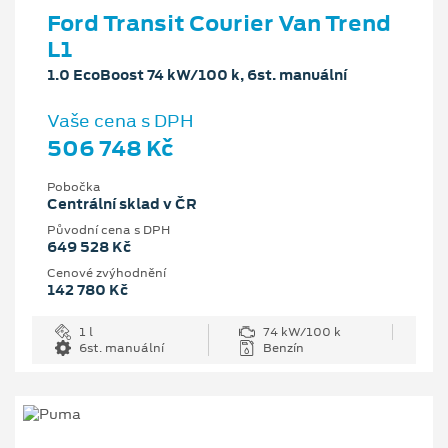
Ford Transit Courier Van Trend
L1
1.0 EcoBoost 74 kW/100 k, 6st. manuální
Vaše cena s DPH
506 748 Kč
Pobočka
Centrální sklad v ČR
Původní cena s DPH
649 528 Kč
Cenové zvýhodnění
142 780 Kč
1 l
74 kW/100 k
6st. manuální
Benzín