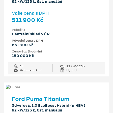
92 kW/125 k, 6st. manuální
Vaše cena s DPH
511 900 Kč
Pobočka
Centrální sklad v ČR
Původní cena s DPH
661 900 Kč
Cenové zvýhodnění
150 000 Kč
1 l
92 kW/125 k
6st. manuální
Hybrid
Ford Puma Titanium
5dveřová, 1.0 EcoBoost Hybrid (mHEV)
92 kW/125 k, 6st. manuální