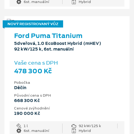
6st. manuální
Hybrid
NOVÝ REGISTROVANÝ VŮZ
Ford Puma Titanium
5dveřová, 1.0 EcoBoost Hybrid (mHEV)
92 kW/125 k, 6st. manuální
Vaše cena s DPH
478 300 Kč
Pobočka
Děčín
Původní cena s DPH
668 300 Kč
Cenové zvýhodnění
190 000 Kč
1 l
92 kW/125 k
6st. manuální
Hybrid