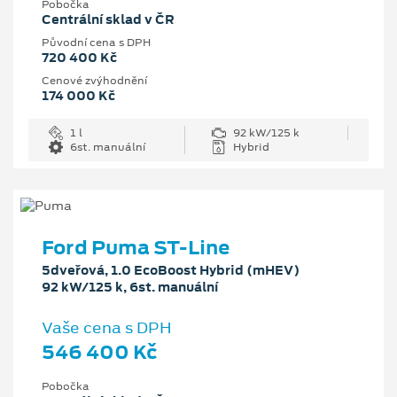
Pobočka
Centrální sklad v ČR
Původní cena s DPH
720 400 Kč
Cenové zvýhodnění
174 000 Kč
1 l
92 kW/125 k
6st. manuální
Hybrid
Ford Puma ST-Line
5dveřová, 1.0 EcoBoost Hybrid (mHEV)
92 kW/125 k, 6st. manuální
Vaše cena s DPH
546 400 Kč
Pobočka