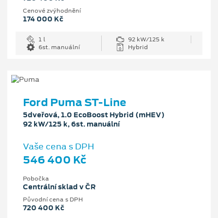
Cenové zvýhodnění
174 000 Kč
1 l
92 kW/125 k
6st. manuální
Hybrid
Ford Puma ST-Line
5dveřová, 1.0 EcoBoost Hybrid (mHEV)
92 kW/125 k, 6st. manuální
Vaše cena s DPH
546 400 Kč
Pobočka
Centrální sklad v ČR
Původní cena s DPH
720 400 Kč