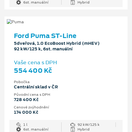
6st. manuální
Hybrid
Ford Puma ST-Line
5dveřová, 1.0 EcoBoost Hybrid (mHEV)
92 kW/125 k, 6st. manuální
Vaše cena s DPH
554 400 Kč
Pobočka
Centrální sklad v ČR
Původní cena s DPH
728 400 Kč
Cenové zvýhodnění
174 000 Kč
1 l
92 kW/125 k
6st. manuální
Hybrid