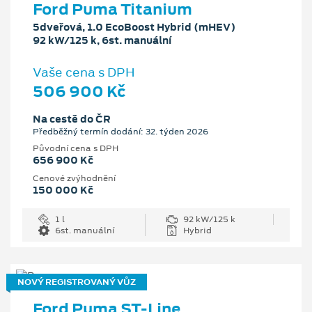
Ford Puma Titanium
5dveřová, 1.0 EcoBoost Hybrid (mHEV)
92 kW/125 k, 6st. manuální
Vaše cena s DPH
506 900 Kč
Na cestě do ČR
Předběžný termín dodání: 32. týden 2026
Původní cena s DPH
656 900 Kč
Cenové zvýhodnění
150 000 Kč
1 l
92 kW/125 k
6st. manuální
Hybrid
NOVÝ REGISTROVANÝ VŮZ
Ford Puma ST-Line