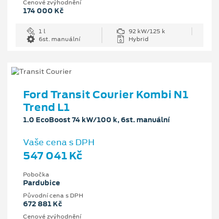
Cenové zvýhodnění
174 000 Kč
1 l
92 kW/125 k
6st. manuální
Hybrid
Ford Transit Courier Kombi N1
Trend L1
1.0 EcoBoost 74 kW/100 k, 6st. manuální
Vaše cena s DPH
547 041 Kč
Pobočka
Pardubice
Původní cena s DPH
672 881 Kč
Cenové zvýhodnění