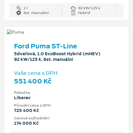
1 l
92 kW/125 k
6st. manuální
Hybrid
Ford Puma ST-Line
5dveřová, 1.0 EcoBoost Hybrid (mHEV)
92 kW/125 k, 6st. manuální
Vaše cena s DPH
551 400 Kč
Pobočka
Liberec
Původní cena s DPH
725 400 Kč
Cenové zvýhodnění
174 000 Kč