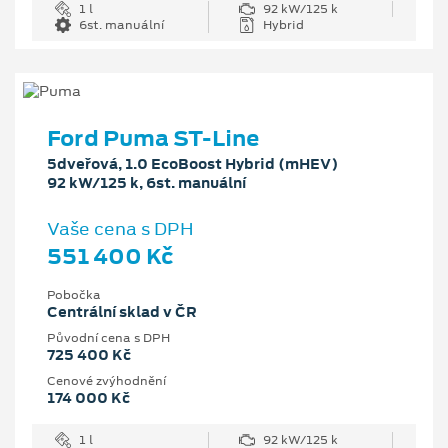
1 l
92 kW/125 k
6st. manuální
Hybrid
Ford Puma ST-Line
5dveřová, 1.0 EcoBoost Hybrid (mHEV)
92 kW/125 k, 6st. manuální
Vaše cena s DPH
551 400 Kč
Pobočka
Centrální sklad v ČR
Původní cena s DPH
725 400 Kč
Cenové zvýhodnění
174 000 Kč
1 l
92 kW/125 k