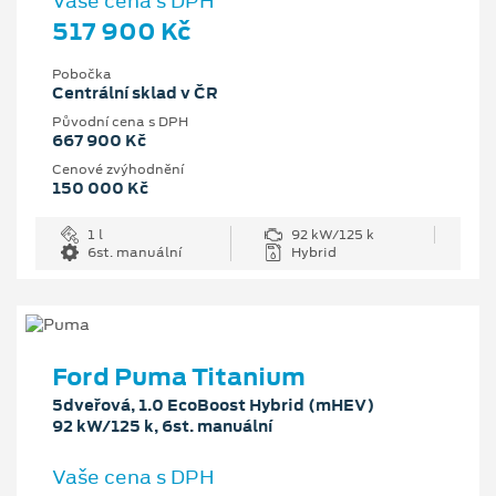
Vaše cena s DPH
517 900 Kč
Pobočka
Centrální sklad v ČR
Původní cena s DPH
667 900 Kč
Cenové zvýhodnění
150 000 Kč
1 l
92 kW/125 k
6st. manuální
Hybrid
Ford Puma Titanium
5dveřová, 1.0 EcoBoost Hybrid (mHEV)
92 kW/125 k, 6st. manuální
Vaše cena s DPH