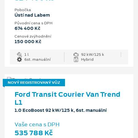
Pobočka
Ústí nad Labem
Původní cena s DPH
674 400 Kč
Cenové zvýhodnění
150 000 Kč
1 l
92 kW/125 k
6st. manuální
Hybrid
NOVÝ REGISTROVANÝ VŮZ
Ford Transit Courier Van Trend
L1
1.0 EcoBoost 92 kW/125 k, 6st. manuální
Vaše cena s DPH
535 788 Kč