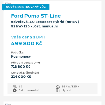
NOVÝ REGISTROVANÝ VŮZ
Ford Puma ST-Line
5dveřová, 1.0 EcoBoost Hybrid (mHEV)
92 kW/125 k, 6st. manuální
Vaše cena s DPH
499 800 Kč
Pobočka
Kosmonosy
Původní cena s DPH
713 800 Kč
Cenové zvýhodnění
214 000 Kč
1 l
92 kW/125 k
6st. manuální
Hybrid