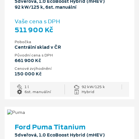
5dveřová, 1.0 EcoBoost Hybrid (mHEV)
92 kW/125 k, 6st. manuální
Vaše cena s DPH
511 900 Kč
Pobočka
Centrální sklad v ČR
Původní cena s DPH
661 900 Kč
Cenové zvýhodnění
150 000 Kč
1 l
92 kW/125 k
6st. manuální
Hybrid
Ford Puma Titanium
5dveřová, 1.0 EcoBoost Hybrid (mHEV)