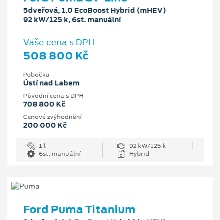
5dveřová, 1.0 EcoBoost Hybrid (mHEV)
92 kW/125 k, 6st. manuální
Vaše cena s DPH
508 800 Kč
Pobočka
Ústí nad Labem
Původní cena s DPH
708 800 Kč
Cenové zvýhodnění
200 000 Kč
1 l
92 kW/125 k
6st. manuální
Hybrid
Ford Puma Titanium