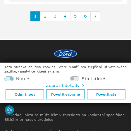
1
2
3
4
5
6
7
Tato stránka používá cookies, které slouží pro zlepšení uživatelského
Copyright ©2026 Auto JIPE s.r.o.
zážitku, k analytice i cílení reklamy.
Obchodní podmínky
Nutné
Statistické
Zobrazit detaily
Ochrana osobních údajů
Odmítnout
Povolit vybrané
Povolit vše
Prohlášení o zpracování údajů konečných zákazníků
[1]
Dodací lhůta se může lišit v závislosti na konkrétní specifikaci.
Bližší informace u prodejce