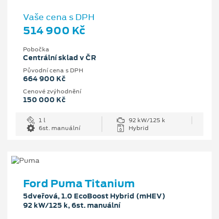
Vaše cena s DPH
514 900 Kč
Pobočka
Centrální sklad v ČR
Původní cena s DPH
664 900 Kč
Cenové zvýhodnění
150 000 Kč
1 l
92 kW/125 k
6st. manuální
Hybrid
Ford Puma Titanium
5dveřová, 1.0 EcoBoost Hybrid (mHEV)
92 kW/125 k, 6st. manuální