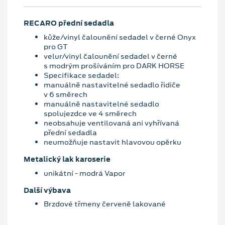
RECARO přední sedadla
kůže/vinyl čalounění sedadel v černé Onyx
pro GT
velur/vinyl čalounění sedadel v černé
s modrým prošíváním pro DARK HORSE
Specifikace sedadel:
manuálně nastavitelné sedadlo řidiče
v 6 směrech
manuálně nastavitelné sedadlo
spolujezdce ve 4 směrech
neobsahuje ventilovaná ani vyhřívaná
přední sedadla
neumožňuje nastavit hlavovou opěrku
Metalický lak karoserie
unikátní - modrá Vapor
Další výbava
Brzdové třmeny červeně lakované