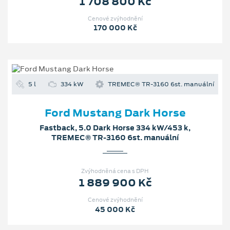
1 708 800 Kč
Cenové zvýhodnění
170 000 Kč
5 l
334 kW
TREMEC® TR-3160 6st. manuální
Ford Mustang Dark Horse
Fastback, 5.0 Dark Horse 334 kW/453 k,
TREMEC® TR-3160 6st. manuální
Zvýhodněná cena s DPH
1 889 900 Kč
Cenové zvýhodnění
45 000 Kč