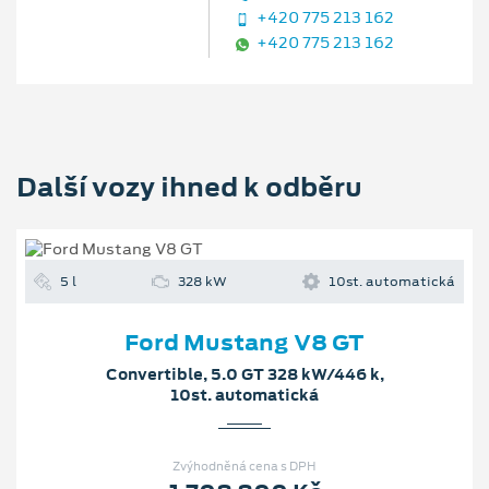
+420 775 213 162
+420 775 213 162
Další vozy ihned k odběru
5 l
328 kW
10st. automatická
Ford Mustang V8 GT
Convertible, 5.0 GT 328 kW/446 k,
10st. automatická
Zvýhodněná cena s DPH