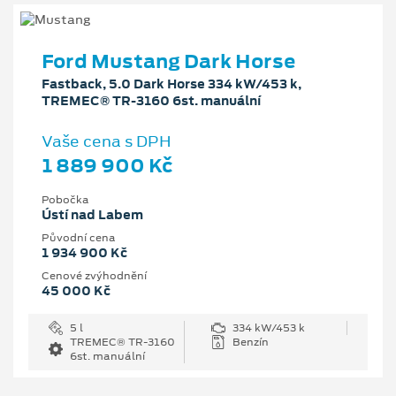
Ford Mustang Dark Horse
Fastback, 5.0 Dark Horse 334 kW/453 k,
TREMEC® TR-3160 6st. manuální
Vaše cena s DPH
1 889 900 Kč
Pobočka
Ústí nad Labem
Původní cena
1 934 900 Kč
Cenové zvýhodnění
45 000 Kč
5 l
334 kW/453 k
TREMEC® TR-3160
Benzín
6st. manuální