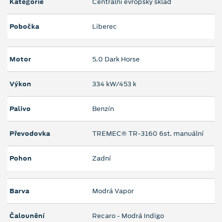
Kategorie
Centrální evropský sklad
Pobočka
Liberec
Motor
5.0 Dark Horse
Výkon
334 kW/453 k
Palivo
Benzín
Převodovka
TREMEC® TR-3160 6st. manuální
Pohon
Zadní
Barva
Modrá Vapor
Čalounění
Recaro - Modrá Indigo