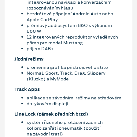
integrovanou navigací a konverzačním
rozpoznáváním hlasu
bezdrátové připojení Android Auto nebo
Apple CarPlay
prémiový audiosystém B&O s výkonem
860 W
12 integrovaných reproduktor vyladěných
přímo pro model Mustang
příjem DAB+
Jízdní režimy
proměnná grafika přístrojového štítu
Normal, Sport, Track, Drag, Slippery
(Kluzko) a MyMode
Track Apps
aplikace se závodními režimy na středovém
dotykovém displeji
Line Lock (zámek předních brzd)
systém řízeného protáčení zadních
kol pro zahřátí pneumatik (použití
na závodní trati)