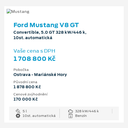
Ford Mustang V8 GT
Convertible, 5.0 GT 328 kW/446 k,
10st. automatická
Vaše cena s DPH
1 708 800 Kč
Pobočka
Ostrava - Mariánské Hory
Původní cena
1 878 800 Kč
Cenové zvýhodnění
170 000 Kč
5 l
328 kW/446 k
10st. automatická
Benzín