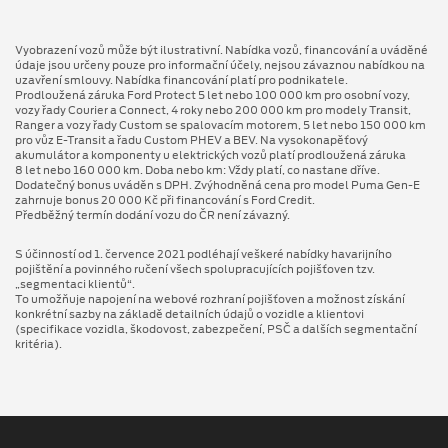
Vyobrazení vozů může být ilustrativní. Nabídka vozů, financování a uváděné
údaje jsou určeny pouze pro informační účely, nejsou závaznou nabídkou na
uzavření smlouvy. Nabídka financování platí pro podnikatele.
Prodloužená záruka Ford Protect 5 let nebo 100 000 km pro osobní vozy,
vozy řady Courier a Connect, 4 roky nebo 200 000 km pro modely Transit,
Ranger a vozy řady Custom se spalovacím motorem, 5 let nebo 150 000 km
pro vůz E-Transit a řadu Custom PHEV a BEV. Na vysokonapěťový
akumulátor a komponenty u elektrických vozů platí prodloužená záruka
8 let nebo 160 000 km. Doba nebo km: Vždy platí, co nastane dříve.
Dodatečný bonus uváděn s DPH. Zvýhodněná cena pro model Puma Gen⁠-⁠E
zahrnuje bonus 20 000 Kč při financování s Ford Credit.
Předběžný termín dodání vozu do ČR není závazný.
S účinností od 1. července 2021 podléhají veškeré nabídky havarijního
pojištění a povinného ručení všech spolupracujících pojišťoven tzv.
„segmentaci klientů“.
To umožňuje napojení na webové rozhraní pojišťoven a možnost získání
konkrétní sazby na základě detailních údajů o vozidle a klientovi
(specifikace vozidla, škodovost, zabezpečení, PSČ a dalších segmentační
kritéria).