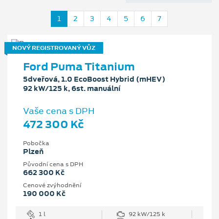
1
2
3
4
5
6
7
NOVÝ REGISTROVANÝ VŮZ
Ford Puma Titanium
5dveřová, 1.0 EcoBoost Hybrid (mHEV)
92 kW/125 k, 6st. manuální
Vaše cena s DPH
472 300 Kč
Pobočka
Plzeň
Původní cena s DPH
662 300 Kč
Cenové zvýhodnění
190 000 Kč
1 l
92 kW/125 k