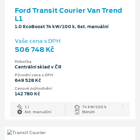
Ford Transit Courier Van Trend
L1
1.0 EcoBoost 74 kW/100 k, 6st. manuální
Vaše cena s DPH
506 748 Kč
Pobočka
Centrální sklad v ČR
Původní cena s DPH
649 528 Kč
Cenové zvýhodnění
142 780 Kč
1 l
74 kW/100 k
6st. manuální
Benzín