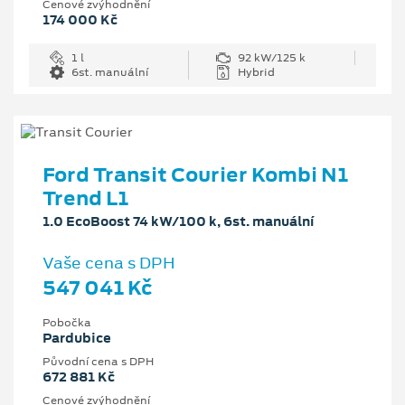
Cenové zvýhodnění
174 000 Kč
1 l
92 kW/125 k
6st. manuální
Hybrid
Ford Transit Courier Kombi N1
Trend L1
1.0 EcoBoost 74 kW/100 k, 6st. manuální
Vaše cena s DPH
547 041 Kč
Pobočka
Pardubice
Původní cena s DPH
672 881 Kč
Cenové zvýhodnění