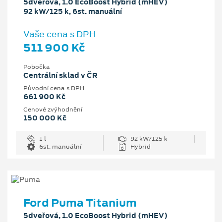
5dveřová, 1.0 EcoBoost Hybrid (mHEV)
92 kW/125 k, 6st. manuální
Vaše cena s DPH
511 900 Kč
Pobočka
Centrální sklad v ČR
Původní cena s DPH
661 900 Kč
Cenové zvýhodnění
150 000 Kč
1 l
92 kW/125 k
6st. manuální
Hybrid
Ford Puma Titanium
5dveřová, 1.0 EcoBoost Hybrid (mHEV)