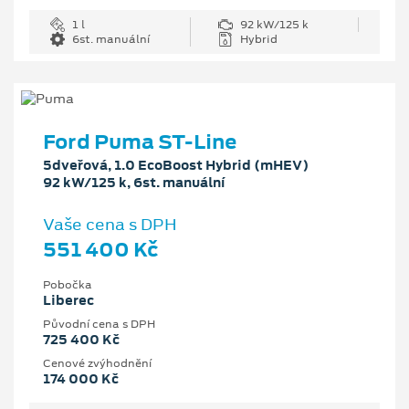
1 l
92 kW/125 k
6st. manuální
Hybrid
Ford Puma ST-Line
5dveřová, 1.0 EcoBoost Hybrid (mHEV)
92 kW/125 k, 6st. manuální
Vaše cena s DPH
551 400 Kč
Pobočka
Liberec
Původní cena s DPH
725 400 Kč
Cenové zvýhodnění
174 000 Kč