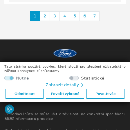
1
2
3
4
5
6
7
Tato stránka používá cookies, které slouží pro zlepšení uživatelského
Copyright ©2026 Auto JIPE s.r.o.
zážitku, k analytice i cílení reklamy.
Obchodní podmínky
Nutné
Statistické
Zobrazit detaily
Ochrana osobních údajů
Odmítnout
Povolit vybrané
Povolit vše
Prohlášení o zpracování údajů konečných zákazníků
[1]
Dodací lhůta se může lišit v závislosti na konkrétní specifikaci.
Bližší informace u prodejce