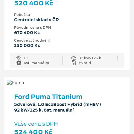
520 400 Kč
Pobočka
Centrální sklad v ČR
Původní cena s DPH
670 400 Kč
Cenové zvýhodnění
150 000 Kč
1 l
92 kW/125 k
6st. manuální
Hybrid
Ford Puma Titanium
5dveřová, 1.0 EcoBoost Hybrid (mHEV)
92 kW/125 k, 6st. manuální
Vaše cena s DPH
524 400 Kč