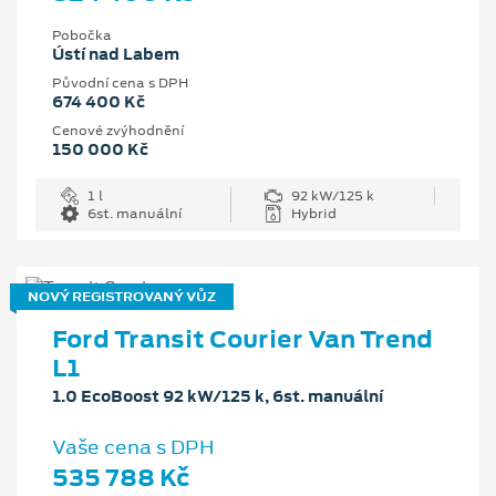
Pobočka
Ústí nad Labem
Původní cena s DPH
674 400 Kč
Cenové zvýhodnění
150 000 Kč
1 l
92 kW/125 k
6st. manuální
Hybrid
NOVÝ REGISTROVANÝ VŮZ
Ford Transit Courier Van Trend
L1
1.0 EcoBoost 92 kW/125 k, 6st. manuální
Vaše cena s DPH
535 788 Kč