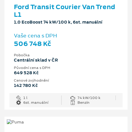
Ford Transit Courier Van Trend
L1
1.0 EcoBoost 74 kW/100 k, 6st. manuální
Vaše cena s DPH
506 748 Kč
Pobočka
Centrální sklad v ČR
Původní cena s DPH
649 528 Kč
Cenové zvýhodnění
142 780 Kč
1 l
74 kW/100 k
6st. manuální
Benzín