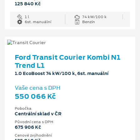
125 840 Kč
1 l
74 kW/100 k
6st. manuální
Benzín
Ford Transit Courier Kombi N1
Trend L1
1.0 EcoBoost 74 kW/100 k, 6st. manuální
Vaše cena s DPH
550 066 Kč
Pobočka
Centrální sklad v ČR
Původní cena s DPH
675 906 Kč
Cenové zvýhodnění