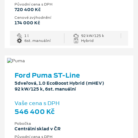
Původní cena s DPH
720 400 Kč
Cenové zvýhodnění
174 000 Kč
1 l
92 kW/125 k
6st. manuální
Hybrid
Ford Puma ST-Line
5dveřová, 1.0 EcoBoost Hybrid (mHEV)
92 kW/125 k, 6st. manuální
Vaše cena s DPH
546 400 Kč
Pobočka
Centrální sklad v ČR
Původní cena s DPH