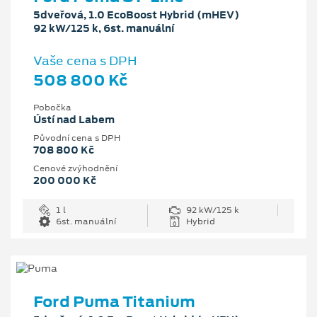
5dveřová, 1.0 EcoBoost Hybrid (mHEV)
92 kW/125 k, 6st. manuální
Vaše cena s DPH
508 800 Kč
Pobočka
Ústí nad Labem
Původní cena s DPH
708 800 Kč
Cenové zvýhodnění
200 000 Kč
1 l
92 kW/125 k
6st. manuální
Hybrid
Ford Puma Titanium