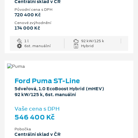
Centrální sklad v ČR
Původní cena s DPH
720 400 Kč
Cenové zvýhodnění
174 000 Kč
1 l
92 kW/125 k
6st. manuální
Hybrid
Ford Puma ST-Line
5dveřová, 1.0 EcoBoost Hybrid (mHEV)
92 kW/125 k, 6st. manuální
Vaše cena s DPH
546 400 Kč
Pobočka
Centrální sklad v ČR