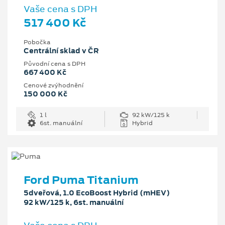
Vaše cena s DPH
517 400 Kč
Pobočka
Centrální sklad v ČR
Původní cena s DPH
667 400 Kč
Cenové zvýhodnění
150 000 Kč
1 l
92 kW/125 k
6st. manuální
Hybrid
Ford Puma Titanium
5dveřová, 1.0 EcoBoost Hybrid (mHEV)
92 kW/125 k, 6st. manuální