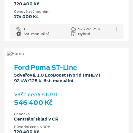
720 400 Kč
Cenové zvýhodnění
174 000 Kč
1 l
92 kW/125 k
6st. manuální
Hybrid
Ford Puma ST-Line
5dveřová, 1.0 EcoBoost Hybrid (mHEV)
92 kW/125 k, 6st. manuální
Vaše cena s DPH
546 400 Kč
Pobočka
Centrální sklad v ČR
Původní cena s DPH
720 400 Kč