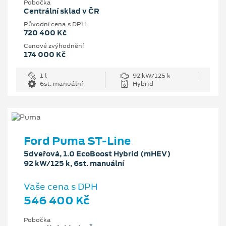
Pobočka
Centrální sklad v ČR
Původní cena s DPH
720 400 Kč
Cenové zvýhodnění
174 000 Kč
1 l
92 kW/125 k
6st. manuální
Hybrid
Ford Puma ST-Line
5dveřová, 1.0 EcoBoost Hybrid (mHEV)
92 kW/125 k, 6st. manuální
Vaše cena s DPH
546 400 Kč
Pobočka