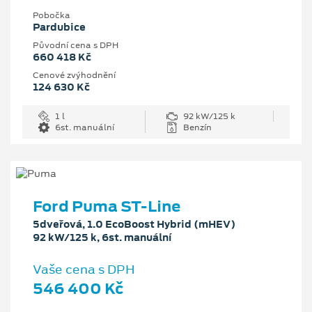
Pobočka
Pardubice
Původní cena s DPH
660 418 Kč
Cenové zvýhodnění
124 630 Kč
1 l
92 kW/125 k
6st. manuální
Benzín
Ford Puma ST-Line
5dveřová, 1.0 EcoBoost Hybrid (mHEV)
92 kW/125 k, 6st. manuální
Vaše cena s DPH
546 400 Kč