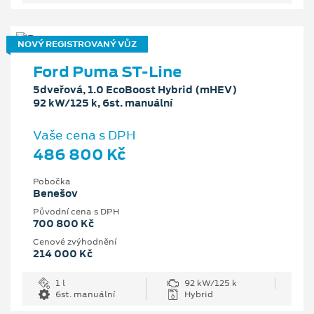
NOVÝ REGISTROVANÝ VŮZ
Ford Puma ST-Line
5dveřová, 1.0 EcoBoost Hybrid (mHEV)
92 kW/125 k, 6st. manuální
Vaše cena s DPH
486 800 Kč
Pobočka
Benešov
Původní cena s DPH
700 800 Kč
Cenové zvýhodnění
214 000 Kč
1 l
92 kW/125 k
6st. manuální
Hybrid