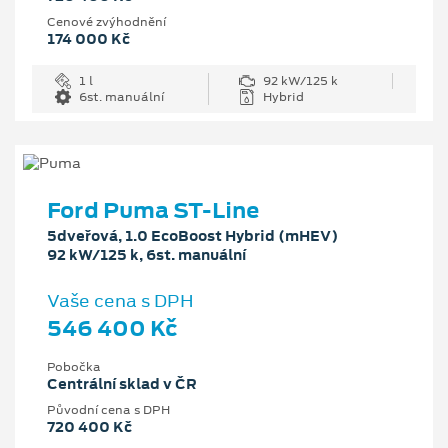
Cenové zvýhodnění
174 000 Kč
1 l
92 kW/125 k
6st. manuální
Hybrid
Ford Puma ST-Line
5dveřová, 1.0 EcoBoost Hybrid (mHEV)
92 kW/125 k, 6st. manuální
Vaše cena s DPH
546 400 Kč
Pobočka
Centrální sklad v ČR
Původní cena s DPH
720 400 Kč