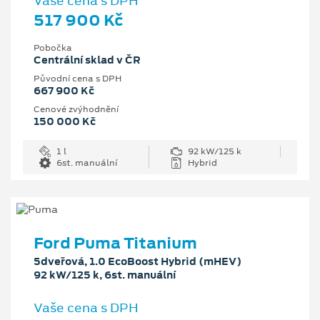
Vaše cena s DPH
517 900 Kč
Pobočka
Centrální sklad v ČR
Původní cena s DPH
667 900 Kč
Cenové zvýhodnění
150 000 Kč
1 l
92 kW/125 k
6st. manuální
Hybrid
Ford Puma Titanium
5dveřová, 1.0 EcoBoost Hybrid (mHEV)
92 kW/125 k, 6st. manuální
Vaše cena s DPH