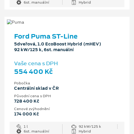
6st. manuální
Hybrid
Ford Puma ST-Line
5dveřová, 1.0 EcoBoost Hybrid (mHEV)
92 kW/125 k, 6st. manuální
Vaše cena s DPH
554 400 Kč
Pobočka
Centrální sklad v ČR
Původní cena s DPH
728 400 Kč
Cenové zvýhodnění
174 000 Kč
1 l
92 kW/125 k
6st. manuální
Hybrid