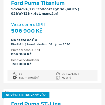
Ford Puma Titanium
5dveřová, 1.0 EcoBoost Hybrid (mHEV)
92 kW/125 k, 6st. manuální
Vaše cena s DPH
506 900 Kč
Na cestě do ČR
Předběžný termín dodání: 32. týden 2026
Původní cena s DPH
656 900 Kč
Cenové zvýhodnění
150 000 Kč
1 l
92 kW/125 k
6st. manuální
Hybrid
NOVÝ REGISTROVANÝ VŮZ
Ford Puma ST-Line