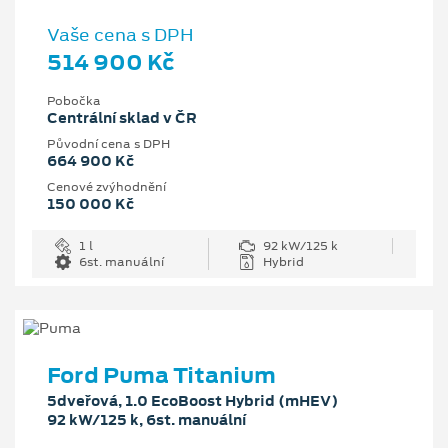
Vaše cena s DPH
514 900 Kč
Pobočka
Centrální sklad v ČR
Původní cena s DPH
664 900 Kč
Cenové zvýhodnění
150 000 Kč
1 l
92 kW/125 k
6st. manuální
Hybrid
Ford Puma Titanium
5dveřová, 1.0 EcoBoost Hybrid (mHEV)
92 kW/125 k, 6st. manuální