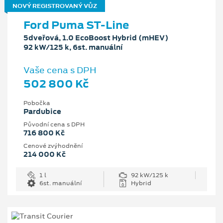
NOVÝ REGISTROVANÝ VŮZ
Ford Puma ST-Line
5dveřová, 1.0 EcoBoost Hybrid (mHEV)
92 kW/125 k, 6st. manuální
Vaše cena s DPH
502 800 Kč
Pobočka
Pardubice
Původní cena s DPH
716 800 Kč
Cenové zvýhodnění
214 000 Kč
1 l
92 kW/125 k
6st. manuální
Hybrid