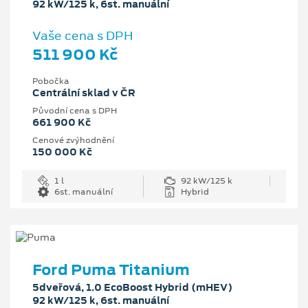
92 kW/125 k, 6st. manuální
Vaše cena s DPH
511 900 Kč
Pobočka
Centrální sklad v ČR
Původní cena s DPH
661 900 Kč
Cenové zvýhodnění
150 000 Kč
1 l
92 kW/125 k
6st. manuální
Hybrid
Ford Puma Titanium
5dveřová, 1.0 EcoBoost Hybrid (mHEV)
92 kW/125 k, 6st. manuální