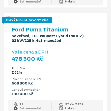
6st. manuální
Hybrid
NOVÝ REGISTROVANÝ VŮZ
Ford Puma Titanium
5dveřová, 1.0 EcoBoost Hybrid (mHEV)
92 kW/125 k, 6st. manuální
Vaše cena s DPH
478 300 Kč
Pobočka
Děčín
Původní cena s DPH
668 300 Kč
Cenové zvýhodnění
190 000 Kč
1 l
92 kW/125 k
6st. manuální
Hybrid