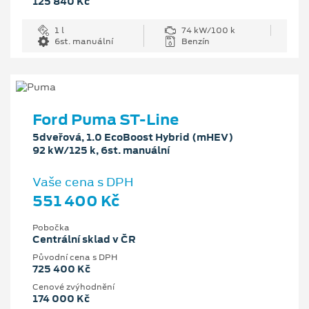
125 840 Kč
1 l
74 kW/100 k
6st. manuální
Benzín
Ford Puma ST-Line
5dveřová, 1.0 EcoBoost Hybrid (mHEV)
92 kW/125 k, 6st. manuální
Vaše cena s DPH
551 400 Kč
Pobočka
Centrální sklad v ČR
Původní cena s DPH
725 400 Kč
Cenové zvýhodnění
174 000 Kč