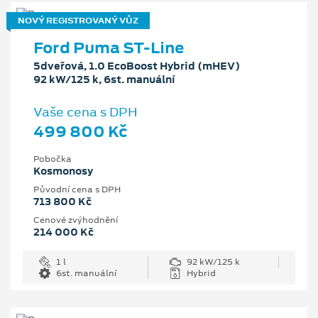
NOVÝ REGISTROVANÝ VŮZ
Ford Puma ST-Line
5dveřová, 1.0 EcoBoost Hybrid (mHEV)
92 kW/125 k, 6st. manuální
Vaše cena s DPH
499 800 Kč
Pobočka
Kosmonosy
Původní cena s DPH
713 800 Kč
Cenové zvýhodnění
214 000 Kč
1 l
92 kW/125 k
6st. manuální
Hybrid