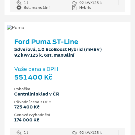
1 l
92 kW/125 k
6st. manuální
Hybrid
Ford Puma ST-Line
5dveřová, 1.0 EcoBoost Hybrid (mHEV)
92 kW/125 k, 6st. manuální
Vaše cena s DPH
551 400 Kč
Pobočka
Centrální sklad v ČR
Původní cena s DPH
725 400 Kč
Cenové zvýhodnění
174 000 Kč
1 l
92 kW/125 k