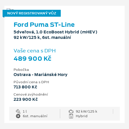
NOVÝ REGISTROVANÝ VŮZ
Ford Puma ST-Line
5dveřová, 1.0 EcoBoost Hybrid (mHEV)
92 kW/125 k, 6st. manuální
Vaše cena s DPH
489 900 Kč
Pobočka
Ostrava - Mariánské Hory
Původní cena s DPH
713 800 Kč
Cenové zvýhodnění
223 900 Kč
1 l
92 kW/125 k
6st. manuální
Hybrid