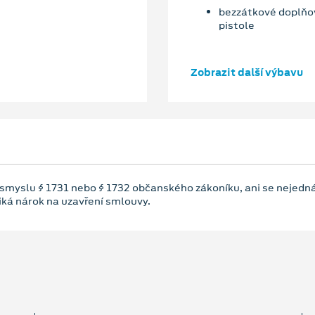
bezzátkové doplňov
pistole
Zobrazit další výbavu
 smyslu § 1731 nebo § 1732 občanského zákoníku, ani se nejedná
niká nárok na uzavření smlouvy.