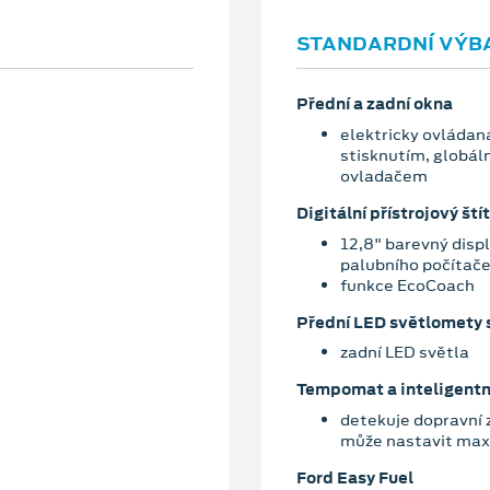
STANDARDNÍ VÝB
Přední a zadní okna
elektricky ovládaná
stisknutím, globáln
ovladačem
Digitální přístrojový štít
12,8" barevný disp
palubního počítač
funkce EcoCoach
Přední LED světlomety s
zadní LED světla
Tempomat a inteligentn
detekuje dopravní 
může nastavit maxi
Ford Easy Fuel