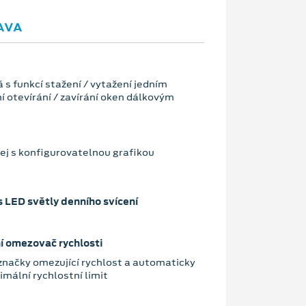
AVA
 s funkcí stažení / vytažení jedním
í otevírání / zavírání oken dálkovým
lej s konfigurovatelnou grafikou
e
 LED světly denního svícení
í omezovač rychlosti
značky omezující rychlost a automaticky
mální rychlostní limit