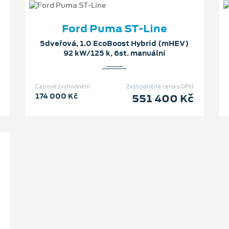
Ford Puma ST-Line
5dveřová, 1.0 EcoBoost Hybrid (mHEV)
92 kW/125 k, 6st. manuální
Cenové zvýhodnění
Zvýhodněná cena s DPH
174 000 Kč
551 400 Kč