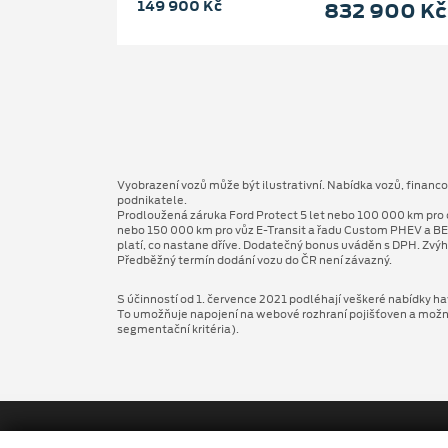
149 900 Kč
832 900 Kč
Vyobrazení vozů může být ilustrativní. Nabídka vozů, financ
podnikatele.
Prodloužená záruka Ford Protect 5 let nebo 100 000 km pro 
nebo 150 000 km pro vůz E-Transit a řadu Custom PHEV a BE
platí, co nastane dříve. Dodatečný bonus uváděn s DPH. Zvýh
Předběžný termín dodání vozu do ČR není závazný.
S účinností od 1. července 2021 podléhají veškeré nabídky hav
To umožňuje napojení na webové rozhraní pojišťoven a možnost
segmentační kritéria).