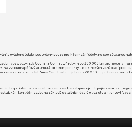
ování a uváděné údaje jsou určeny pouze pro informační účely, nejsou závaznou nab
osobní vozy, vozy řady Courier a Connect, 4 roky nebo 200 000 km pro modely Tran
V. Na vysokonapěťový akumulátor a komponenty u elektrických vozů platí prodlo
odněná cena pro model Puma Gen⁠-⁠E zahrnuje bonus 20 000 Kč při financování s Fo
arijního pojištění a povinného ručení všech spolupracujících pojišťoven tzv. „segm
 získání konkrétní sazby na základě detailních údajů o vozidle a klientovi (speci