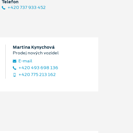
Telefon
+420 737 933 452
Martina Kynychová
Prodej nových vozidel
E‑mail
+420 493 698 136
+420 775 213 162