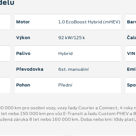
delu
Motor
1.0 EcoBoost Hybrid (mHEV)
Bar
Výkon
92 kW/125 k
Čal
Palivo
Hybrid
VIN
Převodovka
6st. manuální
Emi
Pohon
Přední
Spo
00 000 km pro osobní vozy, vozy řady Courier a Connect, 4 rok
 let nebo 150 000 km pro vůz E-Transit a řadu Custom PHEV a
oužená záruka 8 let nebo 160 000 km. Doba nebo km: Vždy platí