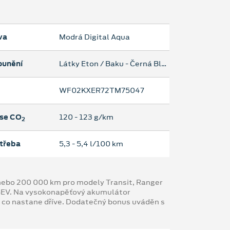
va
Modrá Digital Aqua
ounění
Látky Eton / Baku - Černá Black
WF02KXER72TM75047
se CO
120 ‐ 123 g/km
2
třeba
5,3 ‐ 5,4 l/100 km
y nebo 200 000 km pro modely Transit, Ranger
 BEV. Na vysokonapěťový akumulátor
, co nastane dříve. Dodatečný bonus uváděn s