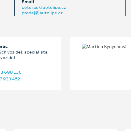
Email
peterac@autojipe.cz
prodej@autojipe.cz
eráč
ch vozidel, specialista
 vozidel
3 698 136
7 933 452