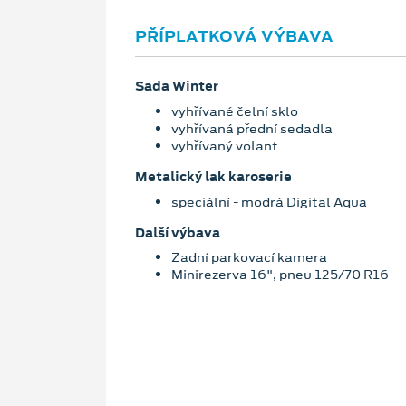
PŘÍPLATKOVÁ VÝBAVA
Sada Winter
vyhřívané čelní sklo
vyhřívaná přední sedadla
vyhřívaný volant
Metalický lak karoserie
speciální - modrá Digital Aqua
Další výbava
Zadní parkovací kamera
Minirezerva 16", pneu 125/70 R16