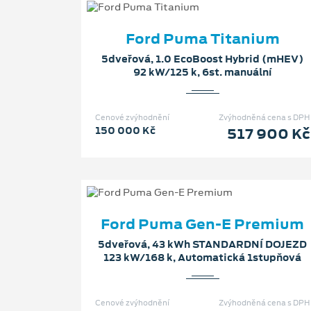
Ford Puma Titanium
5dveřová, 1.0 EcoBoost Hybrid (mHEV)
92 kW/125 k, 6st. manuální
Cenové zvýhodnění
Zvýhodněná cena s DPH
150 000 Kč
517 900 Kč
Ford Puma Gen-E Premium
5dveřová, 43 kWh STANDARDNÍ DOJEZD
123 kW/168 k, Automatická 1stupňová
Cenové zvýhodnění
Zvýhodněná cena s DPH