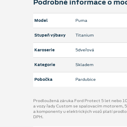
Podrobné informace o mo
Model
Puma
Stupeň výbavy
Titanium
Karoserie
5dveřová
Kategorie
Skladem
Pobočka
Pardubice
Prodloužená záruka Ford Protect 5 let nebo 1
a vozy řady Custom se spalovacím motorem, 5
a komponenty u elektrických vozů platí prodl
DPH.