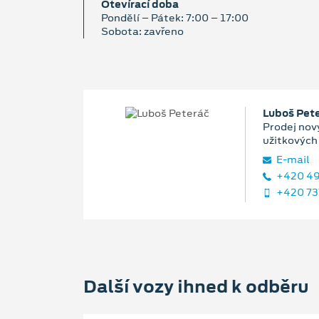
Otevírací doba
Pondělí – Pátek: 7:00 – 17:00
Sobota: zavřeno
Luboš Pet
Prodej nový
užitkových
E‑mail
+420 49
+420 73
Další vozy ihned k odběru