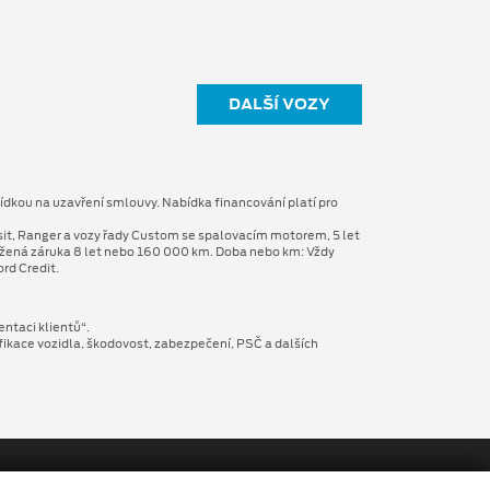
DALŠÍ VOZY
ídkou na uzavření smlouvy. Nabídka financování platí pro
sit, Ranger a vozy řady Custom se spalovacím motorem, 5 let
užená záruka 8 let nebo 160 000 km. Doba nebo km: Vždy
rd Credit.
entaci klientů“.
fikace vozidla, škodovost, zabezpečení, PSČ a dalších