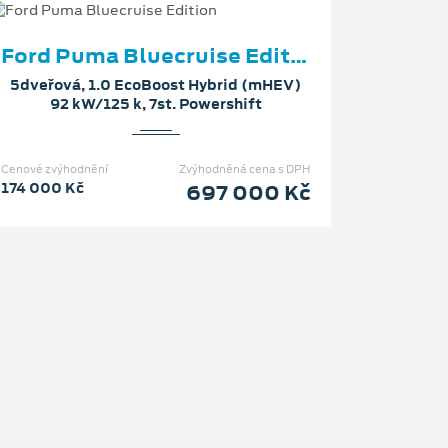
Ford Puma Bluecruise Edition
5dveřová, 1.0 EcoBoost Hybrid (mHEV)
92 kW/125 k, 7st. Powershift
Cenové zvýhodnění
Zvýhodněná cena s DPH
174 000 Kč
697 000 Kč