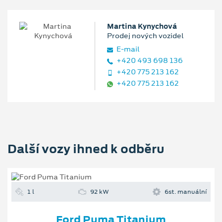
Martina Kynychová
Prodej nových vozidel
E‑mail
+420 493 698 136
+420 775 213 162
+420 775 213 162
Další vozy ihned k odběru
1 l
92 kW
6st. manuální
Ford Puma Titanium