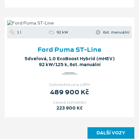
1 l
92 kW
6st. manuální
Ford Puma ST-Line
5dveřová, 1.0 EcoBoost Hybrid (mHEV)
92 kW/125 k, 6st. manuální
Zvýhodněná cena s DPH
489 900 Kč
Cenové zvýhodnění
223 900 Kč
DALŠÍ VOZY