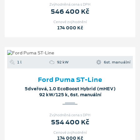
Zvýhodněná cena s DPH
546 400 Kč
Cenové zvýhodnění
174 000 Kč
1 l
92 kW
6st. manuální
Ford Puma ST-Line
5dveřová, 1.0 EcoBoost Hybrid (mHEV)
92 kW/125 k, 6st. manuální
Zvýhodněná cena s DPH
554 400 Kč
Cenové zvýhodnění
174 000 Kč