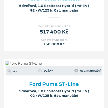
5dveřová, 1.0 EcoBoost Hybrid (mHEV)
92 kW/125 k, 6st. manuální
Zvýhodněná cena s DPH
517 400 Kč
Cenové zvýhodnění
150 000 Kč
1 l
92 kW
6st. manuální
Ford Puma ST-Line
5dveřová, 1.0 EcoBoost Hybrid (mHEV)
92 kW/125 k, 6st. manuální