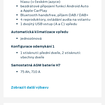
hlasu (v českém jazyce)
bezdrátové připojení funkcí Android Auto
a Apple CarPlay
Bluetooth handsfree, příjem DAB / DAB+
4 reproduktory, ovládání audia na volantu
1 dvojitý USB vstup (A a C) vpředu
Automatická klimatizace vpředu
jednozónová
Konfigurace odemykání 1
1 stisknutí: přední dveře, 2 stisknutí:
všechny dveře
Samostatná AGM baterie H7
75 Ah, 710 A
Zobrazit další výbavu