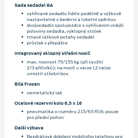
Sada sedadel 8A
vyhřívané sedadlo řidiče podélně a výškově
nastavitelné s bederní a loketní opěrkou
dvojsedadlo spolujezdce s vyhříváním vnější
poloviny sedadla, výklopný stolek
tmavé látkové potahy sedadel
průvlak v přepážce
Integrovaný sklopný střešní nosič
max. nosnost 75/155 kg (při využití
2/3 příčníků); na nosič u verze L2 nelze
umístit střešní box
Bílá Frozen
nemetalický lak
Ocelové rezervní kolo 6,5 x 16
pneumatika o rozměru 215/65 R16; pouze
pro přední pohon
Další výbava
Bezdrátové dobíjení mobilního telefonu pro