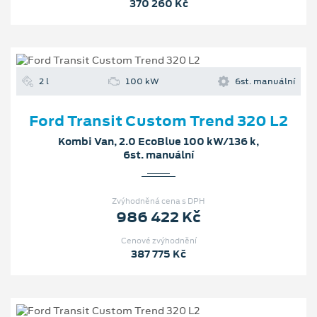
370 260 Kč
2 l
100 kW
6st. manuální
Ford Transit Custom Trend 320 L2
Kombi Van, 2.0 EcoBlue 100 kW/136 k,
6st. manuální
Zvýhodněná cena s DPH
986 422 Kč
Cenové zvýhodnění
387 775 Kč