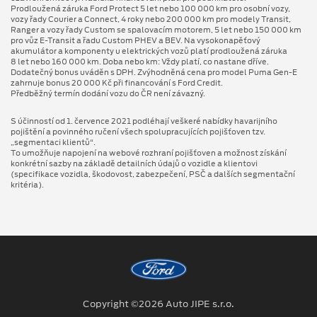
Prodloužená záruka Ford Protect 5 let nebo 100 000 km pro osobní vozy,
vozy řady Courier a Connect, 4 roky nebo 200 000 km pro modely Transit,
Ranger a vozy řady Custom se spalovacím motorem, 5 let nebo 150 000 km
pro vůz E-Transit a řadu Custom PHEV a BEV. Na vysokonapěťový
akumulátor a komponenty u elektrických vozů platí prodloužená záruka
8 let nebo 160 000 km. Doba nebo km: Vždy platí, co nastane dříve.
Dodatečný bonus uváděn s DPH. Zvýhodněná cena pro model Puma Gen⁠-⁠E
zahrnuje bonus 20 000 Kč při financování s Ford Credit.
Předběžný termín dodání vozu do ČR není závazný.
S účinností od 1. července 2021 podléhají veškeré nabídky havarijního
pojištění a povinného ručení všech spolupracujících pojišťoven tzv.
„segmentaci klientů“.
To umožňuje napojení na webové rozhraní pojišťoven a možnost získání
konkrétní sazby na základě detailních údajů o vozidle a klientovi
(specifikace vozidla, škodovost, zabezpečení, PSČ a dalších segmentační
kritéria).
Copyright ©2026 Auto JIPE s.r.o.