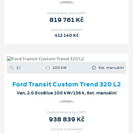
Zvýhodněná cena s DPH
819 761 Kč
Cenové zvýhodnění
412 140 Kč
2 l
100 kW
6st. manuální
Ford Transit Custom Trend 320 L2
Van, 2.0 EcoBlue 100 kW/136 k, 6st. manuální
Zvýhodněná cena s DPH
938 839 Kč
Cenové zvýhodnění