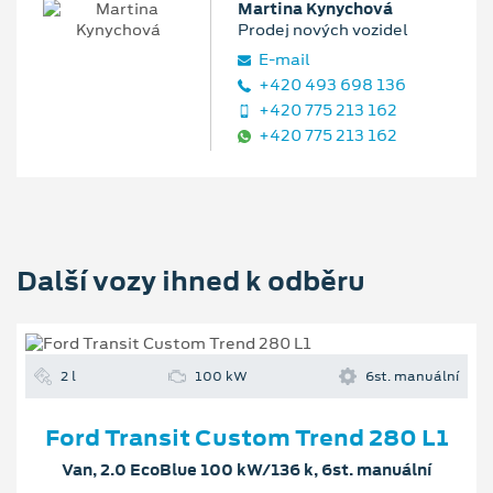
Martina Kynychová
Prodej nových vozidel
E‑mail
+420 493 698 136
+420 775 213 162
+420 775 213 162
Další vozy ihned k odběru
2 l
100 kW
6st. manuální
Ford Transit Custom Trend 280 L1
Van, 2.0 EcoBlue 100 kW/136 k, 6st. manuální