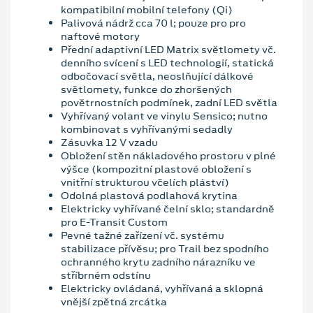
kompatibilní mobilní telefony (Qi)
Palivová nádrž cca 70 l; pouze pro pro
naftové motory
Přední adaptivní LED Matrix světlomety vč.
denního svícení s LED technologií, statická
odbočovací světla, neoslňující dálkové
světlomety, funkce do zhoršených
povětrnostních podmínek, zadní LED světla
Vyhřívaný volant ve vinylu Sensico; nutno
kombinovat s vyhřívanými sedadly
Zásuvka 12 V vzadu
Obložení stěn nákladového prostoru v plné
výšce (kompozitní plastové obložení s
vnitřní strukturou včelích pláství)
Odolná plastová podlahová krytina
Elektricky vyhřívané čelní sklo; standardně
pro E-Transit Custom
Pevné tažné zařízení vč. systému
stabilizace přívěsu; pro Trail bez spodního
ochranného krytu zadního nárazníku ve
stříbrném odstínu
Elektricky ovládaná, vyhřívaná a sklopná
vnější zpětná zrcátka