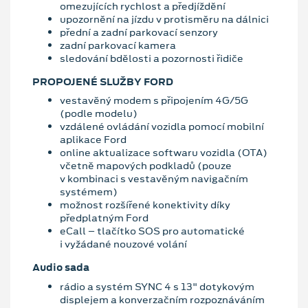
omezujících rychlost a předjíždění
upozornění na jízdu v protisměru na dálnici
přední a zadní parkovací senzory
zadní parkovací kamera
sledování bdělosti a pozornosti řidiče
PROPOJENÉ SLUŽBY FORD
vestavěný modem s připojením 4G/5G
(podle modelu)
vzdálené ovládání vozidla pomocí mobilní
aplikace Ford
online aktualizace softwaru vozidla (OTA)
včetně mapových podkladů (pouze
v kombinaci s vestavěným navigačním
systémem)
možnost rozšířené konektivity díky
předplatným Ford
eCall – tlačítko SOS pro automatické
i vyžádané nouzové volání
Audio sada
rádio a systém SYNC 4 s 13" dotykovým
displejem a konverzačním rozpoznáváním