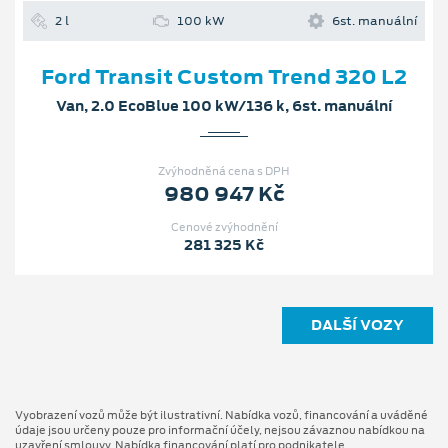
2 l
100 kW
6st. manuální
Ford Transit Custom Trend 320 L2
Van, 2.0 EcoBlue 100 kW/136 k, 6st. manuální
Zvýhodněná cena s DPH
980 947 Kč
Cenové zvýhodnění
281 325 Kč
DALŠÍ VOZY
Vyobrazení vozů může být ilustrativní. Nabídka vozů, financování a uváděné
údaje jsou určeny pouze pro informační účely, nejsou závaznou nabídkou na
uzavření smlouvy. Nabídka financování platí pro podnikatele.