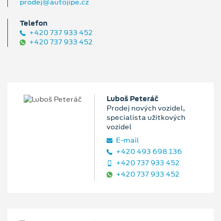
prodej@autojipe.cz
Telefon
+420 737 933 452
+420 737 933 452
Luboš Peteráč
Prodej nových vozidel,
specialista užitkových
vozidel
E‑mail
+420 493 698 136
+420 737 933 452
+420 737 933 452