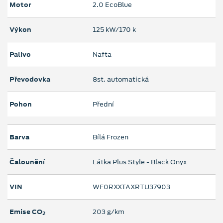
Motor
2.0 EcoBlue
Výkon
125 kW/170 k
Palivo
Nafta
Převodovka
8st. automatická
Pohon
Přední
Barva
Bílá Frozen
Čalounění
Látka Plus Style - Black Onyx
VIN
WF0RXXTAXRTU37903
Emise CO
203 g/km
2