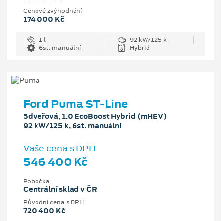
Cenové zvýhodnění
174 000 Kč
1 l
92 kW/125 k
6st. manuální
Hybrid
Ford Puma ST-Line
5dveřová, 1.0 EcoBoost Hybrid (mHEV)
92 kW/125 k, 6st. manuální
Vaše cena s DPH
546 400 Kč
Pobočka
Centrální sklad v ČR
Původní cena s DPH
720 400 Kč