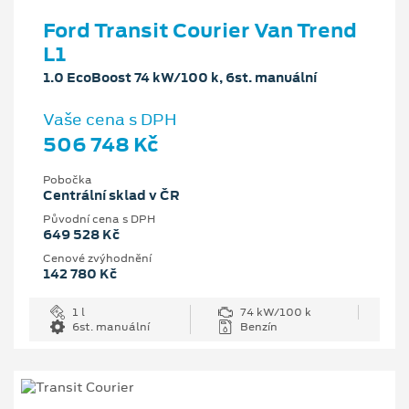
Ford Transit Courier Van Trend
L1
1.0 EcoBoost 74 kW/100 k, 6st. manuální
Vaše cena s DPH
506 748 Kč
Pobočka
Centrální sklad v ČR
Původní cena s DPH
649 528 Kč
Cenové zvýhodnění
142 780 Kč
1 l
74 kW/100 k
6st. manuální
Benzín