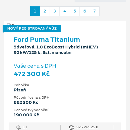
1
2
3
4
5
6
7
NOVÝ REGISTROVANÝ VŮZ
Ford Puma Titanium
5dveřová, 1.0 EcoBoost Hybrid (mHEV)
92 kW/125 k, 6st. manuální
Vaše cena s DPH
472 300 Kč
Pobočka
Plzeň
Původní cena s DPH
662 300 Kč
Cenové zvýhodnění
190 000 Kč
1 l
92 kW/125 k