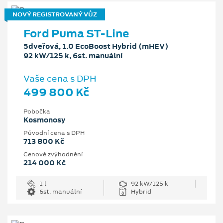
NOVÝ REGISTROVANÝ VŮZ
Ford Puma ST-Line
5dveřová, 1.0 EcoBoost Hybrid (mHEV)
92 kW/125 k, 6st. manuální
Vaše cena s DPH
499 800 Kč
Pobočka
Kosmonosy
Původní cena s DPH
713 800 Kč
Cenové zvýhodnění
214 000 Kč
1 l
92 kW/125 k
6st. manuální
Hybrid