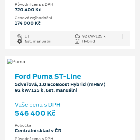
Původní cena s DPH
720 400 Kč
Cenové zvýhodnění
174 000 Kč
1 l
92 kW/125 k
6st. manuální
Hybrid
Ford Puma ST-Line
5dveřová, 1.0 EcoBoost Hybrid (mHEV)
92 kW/125 k, 6st. manuální
Vaše cena s DPH
546 400 Kč
Pobočka
Centrální sklad v ČR
Původní cena s DPH