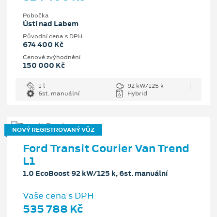
Pobočka
Ústí nad Labem
Původní cena s DPH
674 400 Kč
Cenové zvýhodnění
150 000 Kč
1 l
92 kW/125 k
6st. manuální
Hybrid
NOVÝ REGISTROVANÝ VŮZ
Ford Transit Courier Van Trend
L1
1.0 EcoBoost 92 kW/125 k, 6st. manuální
Vaše cena s DPH
535 788 Kč