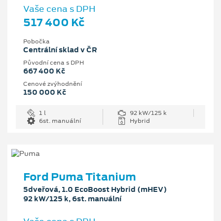
Vaše cena s DPH
517 400 Kč
Pobočka
Centrální sklad v ČR
Původní cena s DPH
667 400 Kč
Cenové zvýhodnění
150 000 Kč
1 l
92 kW/125 k
6st. manuální
Hybrid
Ford Puma Titanium
5dveřová, 1.0 EcoBoost Hybrid (mHEV)
92 kW/125 k, 6st. manuální