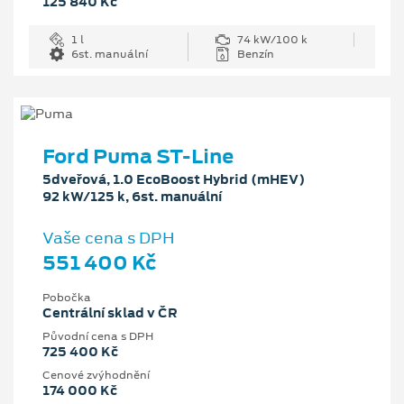
125 840 Kč
1 l
74 kW/100 k
6st. manuální
Benzín
Ford Puma ST-Line
5dveřová, 1.0 EcoBoost Hybrid (mHEV)
92 kW/125 k, 6st. manuální
Vaše cena s DPH
551 400 Kč
Pobočka
Centrální sklad v ČR
Původní cena s DPH
725 400 Kč
Cenové zvýhodnění
174 000 Kč