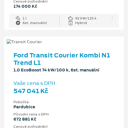
Cenové zvýhodnění
174 000 Kč
1 l
92 kW/125 k
6st. manuální
Hybrid
Ford Transit Courier Kombi N1
Trend L1
1.0 EcoBoost 74 kW/100 k, 6st. manuální
Vaše cena s DPH
547 041 Kč
Pobočka
Pardubice
Původní cena s DPH
672 881 Kč
Cenové zvýhodnění