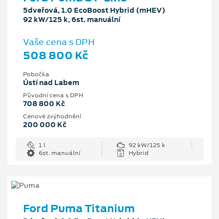
5dveřová, 1.0 EcoBoost Hybrid (mHEV)
92 kW/125 k, 6st. manuální
Vaše cena s DPH
508 800 Kč
Pobočka
Ústí nad Labem
Původní cena s DPH
708 800 Kč
Cenové zvýhodnění
200 000 Kč
1 l
92 kW/125 k
6st. manuální
Hybrid
Ford Puma Titanium