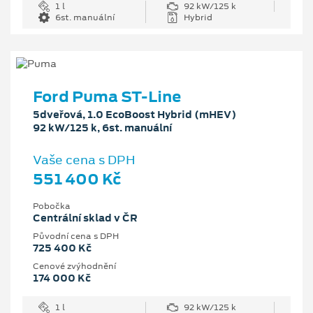
1 l
92 kW/125 k
6st. manuální
Hybrid
Ford Puma ST-Line
5dveřová, 1.0 EcoBoost Hybrid (mHEV)
92 kW/125 k, 6st. manuální
Vaše cena s DPH
551 400 Kč
Pobočka
Centrální sklad v ČR
Původní cena s DPH
725 400 Kč
Cenové zvýhodnění
174 000 Kč
1 l
92 kW/125 k