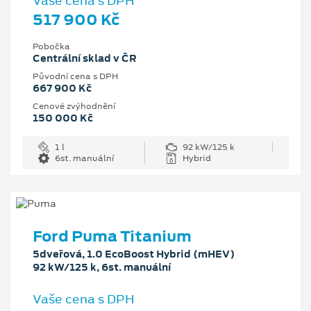
Vaše cena s DPH
517 900 Kč
Pobočka
Centrální sklad v ČR
Původní cena s DPH
667 900 Kč
Cenové zvýhodnění
150 000 Kč
1 l
92 kW/125 k
6st. manuální
Hybrid
Ford Puma Titanium
5dveřová, 1.0 EcoBoost Hybrid (mHEV)
92 kW/125 k, 6st. manuální
Vaše cena s DPH