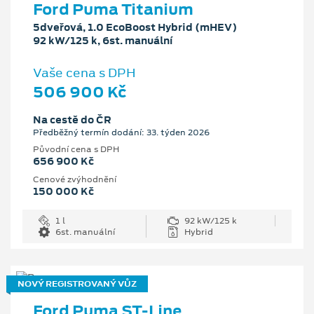
Ford Puma Titanium
5dveřová, 1.0 EcoBoost Hybrid (mHEV)
92 kW/125 k, 6st. manuální
Vaše cena s DPH
506 900 Kč
Na cestě do ČR
Předběžný termín dodání: 33. týden 2026
Původní cena s DPH
656 900 Kč
Cenové zvýhodnění
150 000 Kč
1 l
92 kW/125 k
6st. manuální
Hybrid
NOVÝ REGISTROVANÝ VŮZ
Ford Puma ST-Line