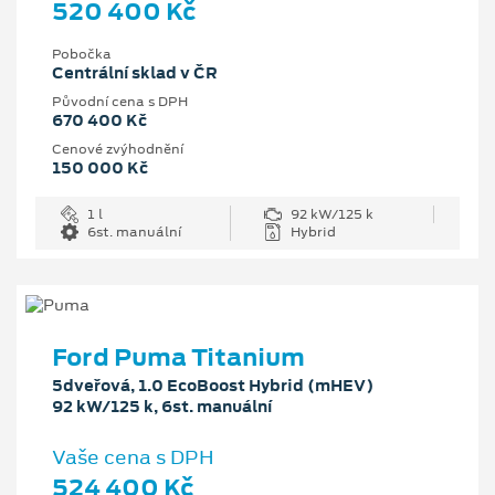
520 400 Kč
Pobočka
Centrální sklad v ČR
Původní cena s DPH
670 400 Kč
Cenové zvýhodnění
150 000 Kč
1 l
92 kW/125 k
6st. manuální
Hybrid
Ford Puma Titanium
5dveřová, 1.0 EcoBoost Hybrid (mHEV)
92 kW/125 k, 6st. manuální
Vaše cena s DPH
524 400 Kč