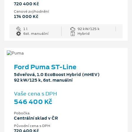
720 400 Kč
Cenové zvýhodnění
174 000 Kč
1 l
92 kW/125 k
6st. manuální
Hybrid
Ford Puma ST-Line
5dveřová, 1.0 EcoBoost Hybrid (mHEV)
92 kW/125 k, 6st. manuální
Vaše cena s DPH
546 400 Kč
Pobočka
Centrální sklad v ČR
Původní cena s DPH
720 400 Kč