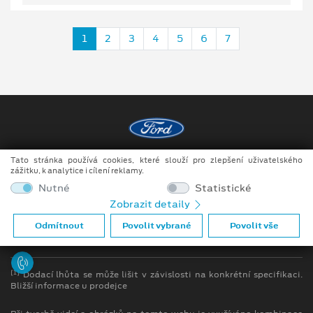
1
2
3
4
5
6
7
Tato stránka používá cookies, které slouží pro zlepšení uživatelského
Copyright ©2026 Auto JIPE s.r.o.
zážitku, k analytice i cílení reklamy.
Obchodní podmínky
Nutné
Statistické
Zobrazit detaily
Ochrana osobních údajů
Odmítnout
Povolit vybrané
Povolit vše
Prohlášení o zpracování údajů konečných zákazníků
[1]
Dodací lhůta se může lišit v závislosti na konkrétní specifikaci.
Bližší informace u prodejce