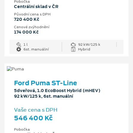
Pobočka
Centrální sklad v ČR
Původní cena s DPH
720 400 Kč
Cenové zvýhodnění
174 000 Kč
1 l
92 kW/125 k
6st. manuální
Hybrid
Ford Puma ST-Line
5dveřová, 1.0 EcoBoost Hybrid (mHEV)
92 kW/125 k, 6st. manuální
Vaše cena s DPH
546 400 Kč
Pobočka