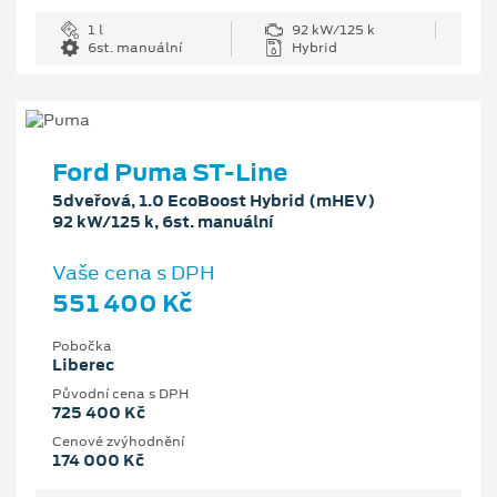
1 l
92 kW/125 k
6st. manuální
Hybrid
Ford Puma ST-Line
5dveřová, 1.0 EcoBoost Hybrid (mHEV)
92 kW/125 k, 6st. manuální
Vaše cena s DPH
551 400 Kč
Pobočka
Liberec
Původní cena s DPH
725 400 Kč
Cenové zvýhodnění
174 000 Kč