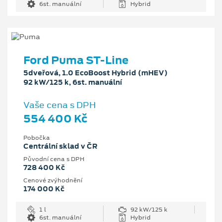
6st. manuální
Hybrid
Ford Puma ST-Line
5dveřová, 1.0 EcoBoost Hybrid (mHEV)
92 kW/125 k, 6st. manuální
Vaše cena s DPH
554 400 Kč
Pobočka
Centrální sklad v ČR
Původní cena s DPH
728 400 Kč
Cenové zvýhodnění
174 000 Kč
1 l
92 kW/125 k
6st. manuální
Hybrid