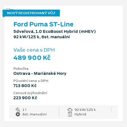
NOVÝ REGISTROVANÝ VŮZ
Ford Puma ST-Line
5dveřová, 1.0 EcoBoost Hybrid (mHEV)
92 kW/125 k, 6st. manuální
Vaše cena s DPH
489 900 Kč
Pobočka
Ostrava - Mariánské Hory
Původní cena s DPH
713 800 Kč
Cenové zvýhodnění
223 900 Kč
1 l
92 kW/125 k
6st. manuální
Hybrid