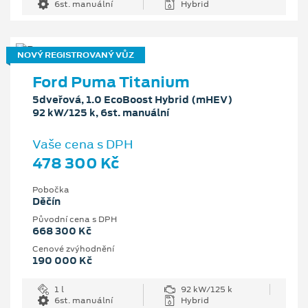
6st. manuální
Hybrid
NOVÝ REGISTROVANÝ VŮZ
Ford Puma Titanium
5dveřová, 1.0 EcoBoost Hybrid (mHEV)
92 kW/125 k, 6st. manuální
Vaše cena s DPH
478 300 Kč
Pobočka
Děčín
Původní cena s DPH
668 300 Kč
Cenové zvýhodnění
190 000 Kč
1 l
92 kW/125 k
6st. manuální
Hybrid