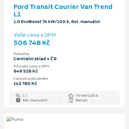
Ford Transit Courier Van Trend
L1
1.0 EcoBoost 74 kW/100 k, 6st. manuální
Vaše cena s DPH
506 748 Kč
Pobočka
Centrální sklad v ČR
Původní cena s DPH
649 528 Kč
Cenové zvýhodnění
142 780 Kč
1 l
74 kW/100 k
6st. manuální
Benzín