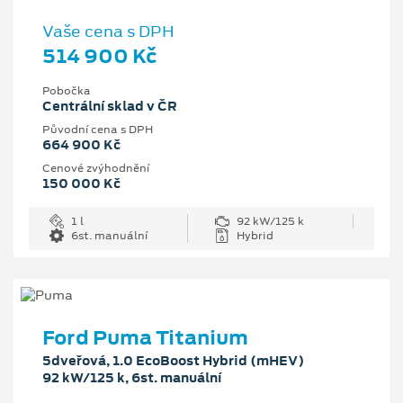
Vaše cena s DPH
514 900 Kč
Pobočka
Centrální sklad v ČR
Původní cena s DPH
664 900 Kč
Cenové zvýhodnění
150 000 Kč
1 l
92 kW/125 k
6st. manuální
Hybrid
Ford Puma Titanium
5dveřová, 1.0 EcoBoost Hybrid (mHEV)
92 kW/125 k, 6st. manuální