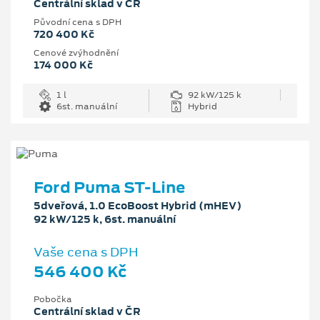
Centrální sklad v ČR
Původní cena s DPH
720 400 Kč
Cenové zvýhodnění
174 000 Kč
1 l
92 kW/125 k
6st. manuální
Hybrid
Ford Puma ST-Line
5dveřová, 1.0 EcoBoost Hybrid (mHEV)
92 kW/125 k, 6st. manuální
Vaše cena s DPH
546 400 Kč
Pobočka
Centrální sklad v ČR