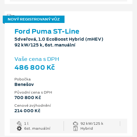
NOVÝ REGISTROVANÝ VŮZ
Ford Puma ST-Line
5dveřová, 1.0 EcoBoost Hybrid (mHEV)
92 kW/125 k, 6st. manuální
Vaše cena s DPH
486 800 Kč
Pobočka
Benešov
Původní cena s DPH
700 800 Kč
Cenové zvýhodnění
214 000 Kč
1 l
92 kW/125 k
6st. manuální
Hybrid