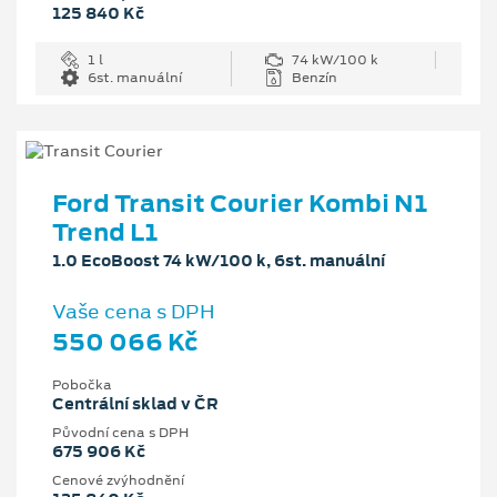
125 840 Kč
1 l
74 kW/100 k
6st. manuální
Benzín
Ford Transit Courier Kombi N1
Trend L1
1.0 EcoBoost 74 kW/100 k, 6st. manuální
Vaše cena s DPH
550 066 Kč
Pobočka
Centrální sklad v ČR
Původní cena s DPH
675 906 Kč
Cenové zvýhodnění