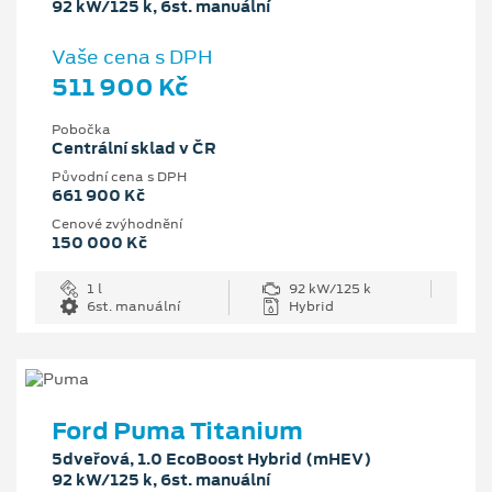
92 kW/125 k, 6st. manuální
Vaše cena s DPH
511 900 Kč
Pobočka
Centrální sklad v ČR
Původní cena s DPH
661 900 Kč
Cenové zvýhodnění
150 000 Kč
1 l
92 kW/125 k
6st. manuální
Hybrid
Ford Puma Titanium
5dveřová, 1.0 EcoBoost Hybrid (mHEV)
92 kW/125 k, 6st. manuální