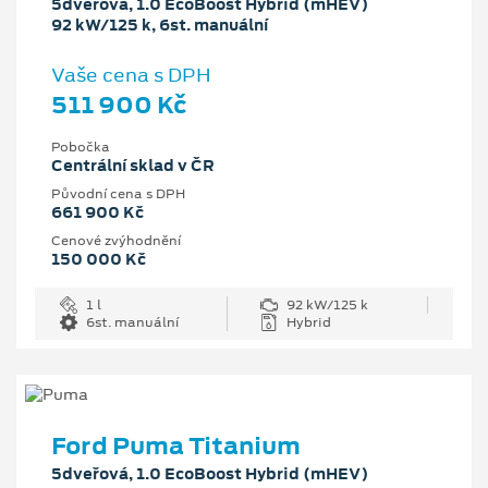
5dveřová, 1.0 EcoBoost Hybrid (mHEV)
92 kW/125 k, 6st. manuální
Vaše cena s DPH
511 900 Kč
Pobočka
Centrální sklad v ČR
Původní cena s DPH
661 900 Kč
Cenové zvýhodnění
150 000 Kč
1 l
92 kW/125 k
6st. manuální
Hybrid
Ford Puma Titanium
5dveřová, 1.0 EcoBoost Hybrid (mHEV)