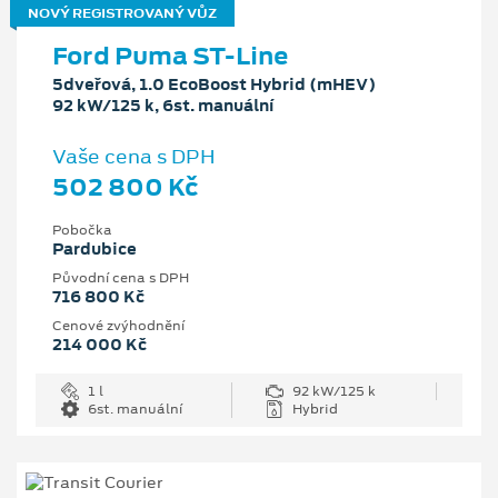
NOVÝ REGISTROVANÝ VŮZ
Ford Puma ST-Line
5dveřová, 1.0 EcoBoost Hybrid (mHEV)
92 kW/125 k, 6st. manuální
Vaše cena s DPH
502 800 Kč
Pobočka
Pardubice
Původní cena s DPH
716 800 Kč
Cenové zvýhodnění
214 000 Kč
1 l
92 kW/125 k
6st. manuální
Hybrid