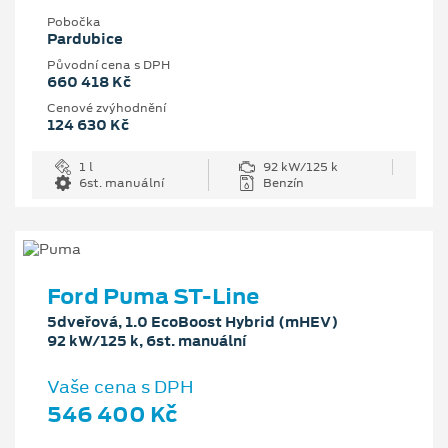
Pobočka
Pardubice
Původní cena s DPH
660 418 Kč
Cenové zvýhodnění
124 630 Kč
1 l
92 kW/125 k
6st. manuální
Benzín
Ford Puma ST-Line
5dveřová, 1.0 EcoBoost Hybrid (mHEV)
92 kW/125 k, 6st. manuální
Vaše cena s DPH
546 400 Kč