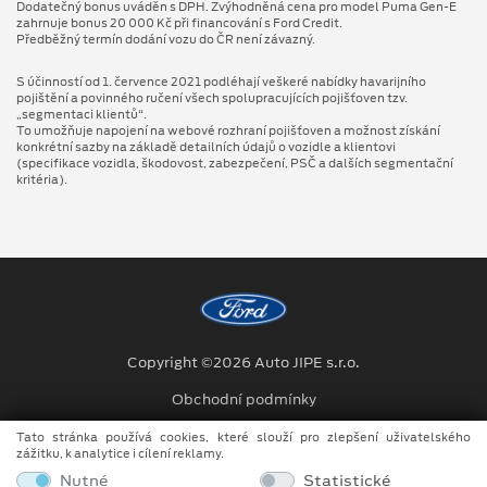
Dodatečný bonus uváděn s DPH. Zvýhodněná cena pro model Puma Gen⁠-⁠E
zahrnuje bonus 20 000 Kč při financování s Ford Credit.
Předběžný termín dodání vozu do ČR není závazný.
S účinností od 1. července 2021 podléhají veškeré nabídky havarijního
pojištění a povinného ručení všech spolupracujících pojišťoven tzv.
„segmentaci klientů“.
To umožňuje napojení na webové rozhraní pojišťoven a možnost získání
konkrétní sazby na základě detailních údajů o vozidle a klientovi
(specifikace vozidla, škodovost, zabezpečení, PSČ a dalších segmentační
kritéria).
Copyright ©2026 Auto JIPE s.r.o.
Obchodní podmínky
Ochrana osobních údajů
Tato stránka používá cookies, které slouží pro zlepšení uživatelského
zážitku, k analytice i cílení reklamy.
Prohlášení o zpracování údajů konečných zákazníků
Nutné
Statistické