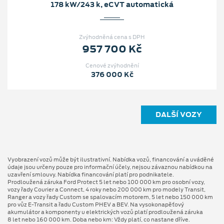
178 kW/243 k, eCVT automatická
Zvýhodněná cena s DPH
957 700 Kč
Cenové zvýhodnění
376 000 Kč
DALŠÍ VOZY
Vyobrazení vozů může být ilustrativní. Nabídka vozů, financování a uváděné
údaje jsou určeny pouze pro informační účely, nejsou závaznou nabídkou na
uzavření smlouvy. Nabídka financování platí pro podnikatele.
Prodloužená záruka Ford Protect 5 let nebo 100 000 km pro osobní vozy,
vozy řady Courier a Connect, 4 roky nebo 200 000 km pro modely Transit,
Ranger a vozy řady Custom se spalovacím motorem, 5 let nebo 150 000 km
pro vůz E-Transit a řadu Custom PHEV a BEV. Na vysokonapěťový
akumulátor a komponenty u elektrických vozů platí prodloužená záruka
8 let nebo 160 000 km. Doba nebo km: Vždy platí, co nastane dříve.