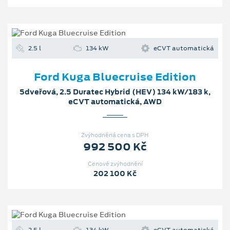
2.5 l
134 kW
eCVT automatická
Ford Kuga Bluecruise Edition
5dveřová, 2.5 Duratec Hybrid (HEV) 134 kW/183 k,
eCVT automatická, AWD
Zvýhodněná cena s DPH
992 500 Kč
Cenové zvýhodnění
202 100 Kč
2.5 l
134 kW
eCVT automatická