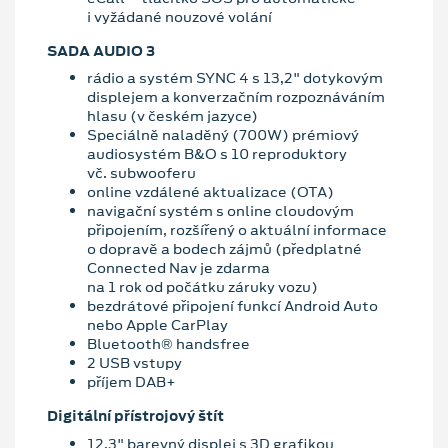
i vyžádané nouzové volání
SADA AUDIO 3
rádio a systém SYNC 4 s 13,2" dotykovým
displejem a konverzačním rozpoznáváním
hlasu (v českém jazyce)
Speciálně naladěný (700W) prémiový
audiosystém B&O s 10 reproduktory
vč. subwooferu
online vzdálené aktualizace (OTA)
navigační systém s online cloudovým
připojením, rozšířený o aktuální informace
o dopravě a bodech zájmů (předplatné
Connected Nav je zdarma
na 1 rok od počátku záruky vozu)
bezdrátové připojení funkcí Android Auto
nebo Apple CarPlay
Bluetooth® handsfree
2 USB vstupy
příjem DAB+
Digitální přístrojový štít
12,3" barevný displej s 3D grafikou