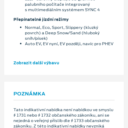
palubního počítače integrovaný
s multimediálním systémem SYNC 4
Přepínatelné jízdní režimy
Normal, Eco, Sport, Slippery (kluzký
povrch) a Deep Snow/Sand (hluboký
sníh/písek)
Auto EV, EV nyní, EV později, navíc pro PHEV
Zobrazit další výbavu
POZNÁMKA
Tato indikativní nabídka není nabídkou ve smyslu
§ 1731 nebo § 1732 občanského zákoníku, ani se
nejedná o veřejný příslib dle § 1733 občanského
zákoníku. Z této indikativní nabídky nevzniká