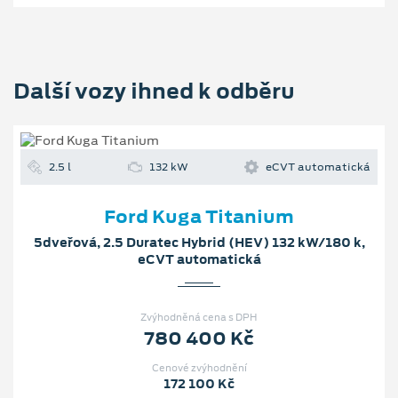
Další vozy ihned k odběru
2.5 l
132 kW
eCVT automatická
Ford Kuga Titanium
5dveřová, 2.5 Duratec Hybrid (HEV) 132 kW/180 k,
eCVT automatická
Zvýhodněná cena s DPH
780 400 Kč
Cenové zvýhodnění
172 100 Kč