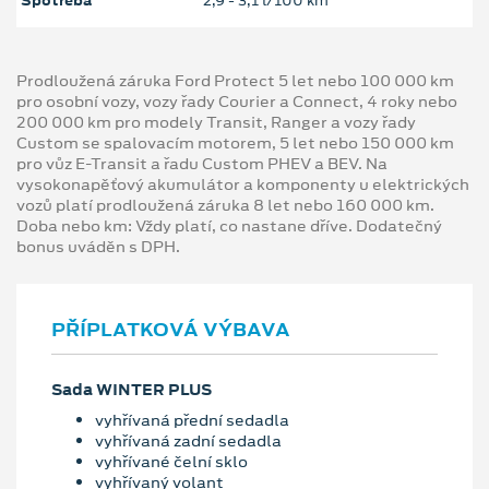
Spotřeba
2,9 ‐ 3,1 l/100 km
Prodloužená záruka Ford Protect 5 let nebo 100 000 km
pro osobní vozy, vozy řady Courier a Connect, 4 roky nebo
200 000 km pro modely Transit, Ranger a vozy řady
Custom se spalovacím motorem, 5 let nebo 150 000 km
pro vůz E-Transit a řadu Custom PHEV a BEV. Na
vysokonapěťový akumulátor a komponenty u elektrických
vozů platí prodloužená záruka 8 let nebo 160 000 km.
Doba nebo km: Vždy platí, co nastane dříve. Dodatečný
bonus uváděn s DPH.
PŘÍPLATKOVÁ VÝBAVA
Sada WINTER PLUS
vyhřívaná přední sedadla
vyhřívaná zadní sedadla
vyhřívané čelní sklo
vyhřívaný volant