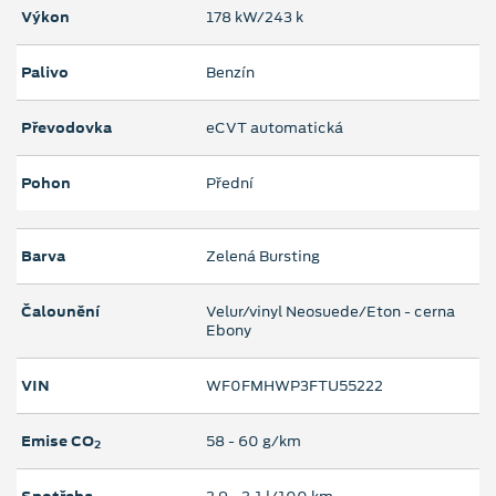
Výkon
178 kW/243 k
Palivo
Benzín
Převodovka
eCVT automatická
Pohon
Přední
Barva
Zelená Bursting
Čalounění
Velur/vinyl Neosuede/Eton - cerna
Ebony
VIN
WF0FMHWP3FTU55222
Emise CO
58 ‐ 60 g/km
2