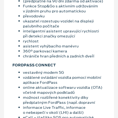
(předplatné na 90 dní zdarma od aktivace)
Funkce Stop&Go s aktivním udržováním
v jízdním pruhu pro automatickou
převodovku
ukazatel rozestupu vozidel na displeji
palubního počítače
inteligentní asistent upravující rychlosti
při detekci značky omezující
rychlost
asistent vyhýbacího manévru
360° parkovací kamera
chrániče hran předních a zadních dveří
FORDPASS CONNECT
vestavěný modem 5G
vzdálené ovládání vozidla pomocí mobilní
aplikace FordPass
online aktualizace softwaru vozidla (OTA)
včetně mapových podkladů
možnost rozšířené konektivity díky
předplatným FordPass (např. dopravní
informace Live Traffic, informace
o nebezpečí v okolí (LHI) a další)
eCall – tlačítko SOS pro automatické