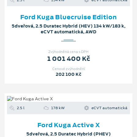
Ford Kuga Bluecruise Edition
5dveřová, 2.5 Duratec Hybrid (HEV) 134 kW/183 k,
eCVT automatická, AWD
Zvýhodněná cena s DPH
1 001 400 Kč
Cenové zvýhodnění
202 100 Kč
2.5 l
178 kW
eCVT automatická
Ford Kuga Active X
5dveřová, 2.5 Duratec Hybrid (PHEV)