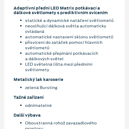
Adaptivní přední LED Matrix potkávací a
dálkové světlomety s prediktivním svícením
statické a dynamické natáčení světlometů
neoslňující dálková světla automaticky
ovládaná
automatické nastavení sklonu světlometů
přisvícení do zatáček pomocí hlavních
světlometů
automatické přepínání potkávacích
a dálkových světel
LED světelná lišta mezi předními
světlomety
Metalický lak karoserie
zelená Bursting
Tažné zařízení
odnímatelné
Další výbava
Oboustranná rohož zavazadlového
prostoru