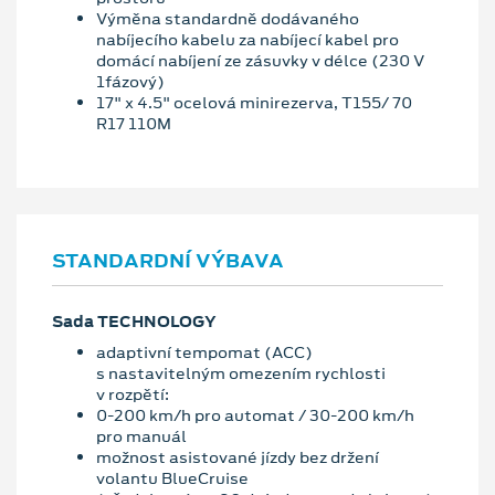
Výměna standardně dodávaného
nabíjecího kabelu za nabíjecí kabel pro
domácí nabíjení ze zásuvky v délce (230 V
1fázový)
17" x 4.5" ocelová minirezerva, T155/ 70
R17 110M
STANDARDNÍ VÝBAVA
Sada TECHNOLOGY
adaptivní tempomat (ACC)
s nastavitelným omezením rychlosti
v rozpětí:
0-200 km/h pro automat / 30-200 km/h
pro manuál
možnost asistované jízdy bez držení
volantu BlueCruise