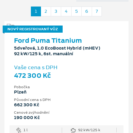
1
2
3
4
5
6
7
NOVÝ REGISTROVANÝ VŮZ
Ford Puma Titanium
5dveřová, 1.0 EcoBoost Hybrid (mHEV)
92 kW/125 k, 6st. manuální
Vaše cena s DPH
472 300 Kč
Pobočka
Plzeň
Původní cena s DPH
662 300 Kč
Cenové zvýhodnění
190 000 Kč
1 l
92 kW/125 k