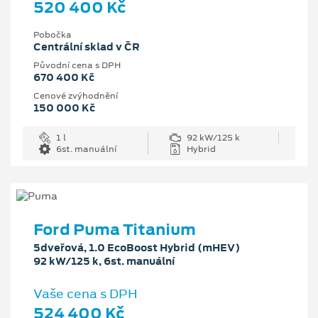
520 400 Kč
Pobočka
Centrální sklad v ČR
Původní cena s DPH
670 400 Kč
Cenové zvýhodnění
150 000 Kč
1 l
92 kW/125 k
6st. manuální
Hybrid
Ford Puma Titanium
5dveřová, 1.0 EcoBoost Hybrid (mHEV)
92 kW/125 k, 6st. manuální
Vaše cena s DPH
524 400 Kč