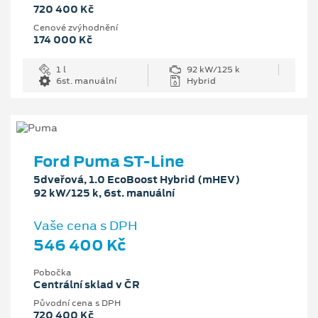
720 400 Kč
Cenové zvýhodnění
174 000 Kč
1 l
92 kW/125 k
6st. manuální
Hybrid
Ford Puma ST-Line
5dveřová, 1.0 EcoBoost Hybrid (mHEV)
92 kW/125 k, 6st. manuální
Vaše cena s DPH
546 400 Kč
Pobočka
Centrální sklad v ČR
Původní cena s DPH
720 400 Kč