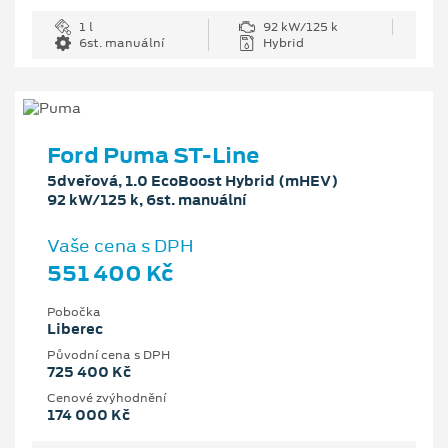
1 l
92 kW/125 k
6st. manuální
Hybrid
Ford Puma ST-Line
5dveřová, 1.0 EcoBoost Hybrid (mHEV)
92 kW/125 k, 6st. manuální
Vaše cena s DPH
551 400 Kč
Pobočka
Liberec
Původní cena s DPH
725 400 Kč
Cenové zvýhodnění
174 000 Kč