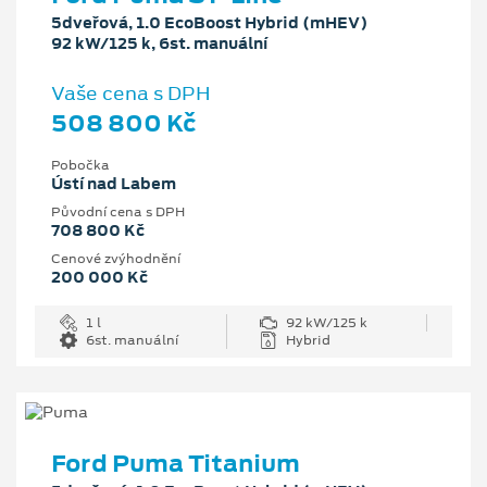
5dveřová, 1.0 EcoBoost Hybrid (mHEV)
92 kW/125 k, 6st. manuální
Vaše cena s DPH
508 800 Kč
Pobočka
Ústí nad Labem
Původní cena s DPH
708 800 Kč
Cenové zvýhodnění
200 000 Kč
1 l
92 kW/125 k
6st. manuální
Hybrid
Ford Puma Titanium