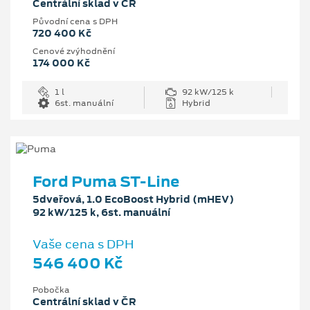
Centrální sklad v ČR
Původní cena s DPH
720 400 Kč
Cenové zvýhodnění
174 000 Kč
1 l
92 kW/125 k
6st. manuální
Hybrid
Ford Puma ST-Line
5dveřová, 1.0 EcoBoost Hybrid (mHEV)
92 kW/125 k, 6st. manuální
Vaše cena s DPH
546 400 Kč
Pobočka
Centrální sklad v ČR