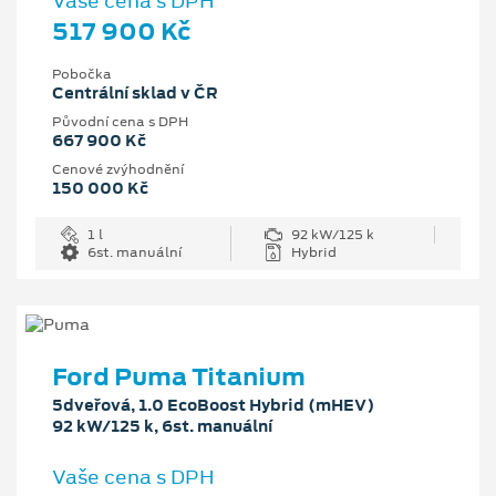
Vaše cena s DPH
517 900 Kč
Pobočka
Centrální sklad v ČR
Původní cena s DPH
667 900 Kč
Cenové zvýhodnění
150 000 Kč
1 l
92 kW/125 k
6st. manuální
Hybrid
Ford Puma Titanium
5dveřová, 1.0 EcoBoost Hybrid (mHEV)
92 kW/125 k, 6st. manuální
Vaše cena s DPH