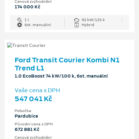
Cenové zvýhodnění
174 000 Kč
1 l
92 kW/125 k
6st. manuální
Hybrid
Ford Transit Courier Kombi N1
Trend L1
1.0 EcoBoost 74 kW/100 k, 6st. manuální
Vaše cena s DPH
547 041 Kč
Pobočka
Pardubice
Původní cena s DPH
672 881 Kč
Cenové zvýhodnění