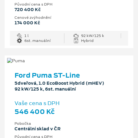
Původní cena s DPH
720 400 Kč
Cenové zvýhodnění
174 000 Kč
1 l
92 kW/125 k
6st. manuální
Hybrid
Ford Puma ST-Line
5dveřová, 1.0 EcoBoost Hybrid (mHEV)
92 kW/125 k, 6st. manuální
Vaše cena s DPH
546 400 Kč
Pobočka
Centrální sklad v ČR
Původní cena s DPH