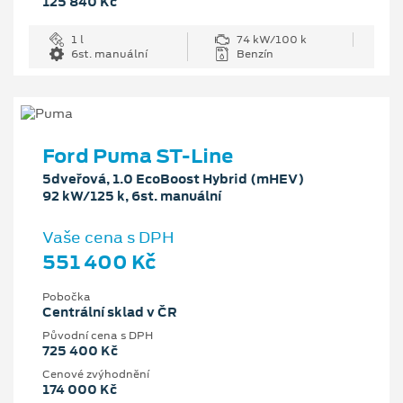
125 840 Kč
1 l
74 kW/100 k
6st. manuální
Benzín
Ford Puma ST-Line
5dveřová, 1.0 EcoBoost Hybrid (mHEV)
92 kW/125 k, 6st. manuální
Vaše cena s DPH
551 400 Kč
Pobočka
Centrální sklad v ČR
Původní cena s DPH
725 400 Kč
Cenové zvýhodnění
174 000 Kč