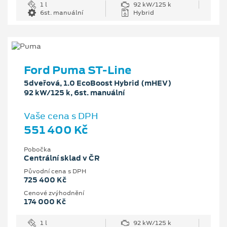
1 l
92 kW/125 k
6st. manuální
Hybrid
Ford Puma ST-Line
5dveřová, 1.0 EcoBoost Hybrid (mHEV)
92 kW/125 k, 6st. manuální
Vaše cena s DPH
551 400 Kč
Pobočka
Centrální sklad v ČR
Původní cena s DPH
725 400 Kč
Cenové zvýhodnění
174 000 Kč
1 l
92 kW/125 k