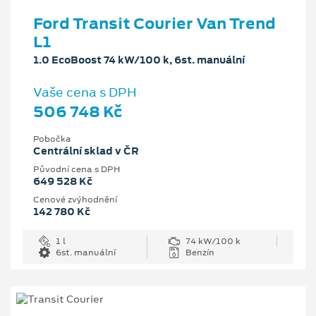
Ford Transit Courier Van Trend
L1
1.0 EcoBoost 74 kW/100 k, 6st. manuální
Vaše cena s DPH
506 748 Kč
Pobočka
Centrální sklad v ČR
Původní cena s DPH
649 528 Kč
Cenové zvýhodnění
142 780 Kč
1 l
74 kW/100 k
6st. manuální
Benzín