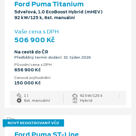
Ford Puma Titanium
5dveřová, 1.0 EcoBoost Hybrid (mHEV)
92 kW/125 k, 6st. manuální
Vaše cena s DPH
506 900 Kč
Na cestě do ČR
Předběžný termín dodání: 32. týden 2026
Původní cena s DPH
656 900 Kč
Cenové zvýhodnění
150 000 Kč
1 l
92 kW/125 k
6st. manuální
Hybrid
NOVÝ REGISTROVANÝ VŮZ
Ford Puma ST-Line