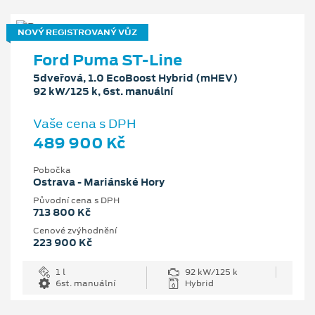
NOVÝ REGISTROVANÝ VŮZ
Ford Puma ST-Line
5dveřová, 1.0 EcoBoost Hybrid (mHEV)
92 kW/125 k, 6st. manuální
Vaše cena s DPH
489 900 Kč
Pobočka
Ostrava - Mariánské Hory
Původní cena s DPH
713 800 Kč
Cenové zvýhodnění
223 900 Kč
1 l
92 kW/125 k
6st. manuální
Hybrid