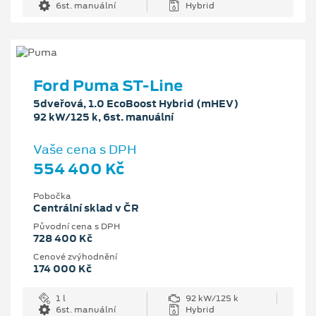
6st. manuální
Hybrid
Ford Puma ST-Line
5dveřová, 1.0 EcoBoost Hybrid (mHEV)
92 kW/125 k, 6st. manuální
Vaše cena s DPH
554 400 Kč
Pobočka
Centrální sklad v ČR
Původní cena s DPH
728 400 Kč
Cenové zvýhodnění
174 000 Kč
1 l
92 kW/125 k
6st. manuální
Hybrid