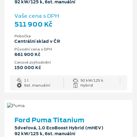
92 kW/125 k, 6st. manuální
Vaše cena s DPH
511 900 Kč
Pobočka
Centrální sklad v ČR
Původní cena s DPH
661 900 Kč
Cenové zvýhodnění
150 000 Kč
1 l
92 kW/125 k
6st. manuální
Hybrid
Ford Puma Titanium
5dveřová, 1.0 EcoBoost Hybrid (mHEV)
92 kW/125 k, 6st. manuální