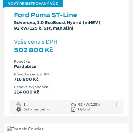
NOVÝ REGISTROVANÝ VŮZ
Ford Puma ST-Line
5dveřová, 1.0 EcoBoost Hybrid (mHEV)
92 kW/125 k, 6st. manuální
Vaše cena s DPH
502 800 Kč
Pobočka
Pardubice
Původní cena s DPH
716 800 Kč
Cenové zvýhodnění
214 000 Kč
1 l
92 kW/125 k
6st. manuální
Hybrid