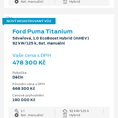
6st. manuální
Hybrid
NOVÝ REGISTROVANÝ VŮZ
Ford Puma Titanium
5dveřová, 1.0 EcoBoost Hybrid (mHEV)
92 kW/125 k, 6st. manuální
Vaše cena s DPH
478 300 Kč
Pobočka
Děčín
Původní cena s DPH
668 300 Kč
Cenové zvýhodnění
190 000 Kč
1 l
92 kW/125 k
6st. manuální
Hybrid