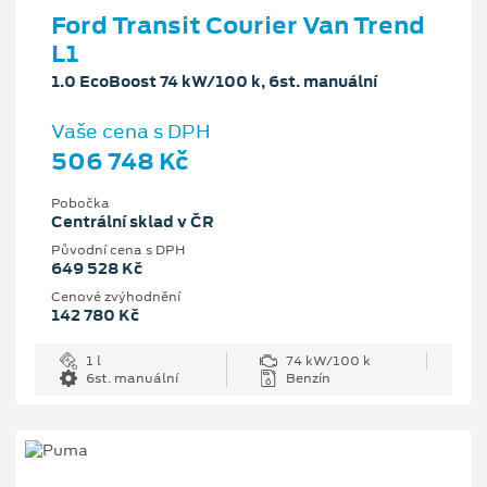
Ford Transit Courier Van Trend
L1
1.0 EcoBoost 74 kW/100 k, 6st. manuální
Vaše cena s DPH
506 748 Kč
Pobočka
Centrální sklad v ČR
Původní cena s DPH
649 528 Kč
Cenové zvýhodnění
142 780 Kč
1 l
74 kW/100 k
6st. manuální
Benzín