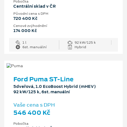
Pobočka
Centrální sklad v ČR
Původní cena s DPH
720 400 Kč
Cenové zvýhodnění
174 000 Kč
1 l
92 kW/125 k
6st. manuální
Hybrid
Ford Puma ST-Line
5dveřová, 1.0 EcoBoost Hybrid (mHEV)
92 kW/125 k, 6st. manuální
Vaše cena s DPH
546 400 Kč
Pobočka