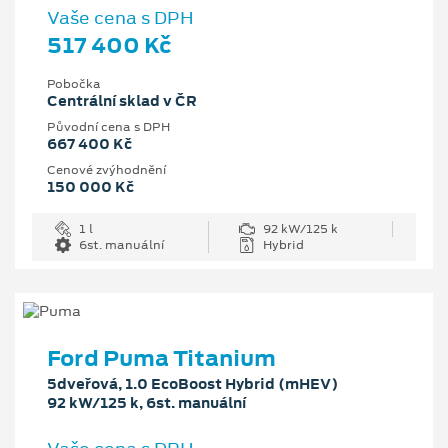
Vaše cena s DPH
517 400 Kč
Pobočka
Centrální sklad v ČR
Původní cena s DPH
667 400 Kč
Cenové zvýhodnění
150 000 Kč
1 l
92 kW/125 k
6st. manuální
Hybrid
Ford Puma Titanium
5dveřová, 1.0 EcoBoost Hybrid (mHEV)
92 kW/125 k, 6st. manuální