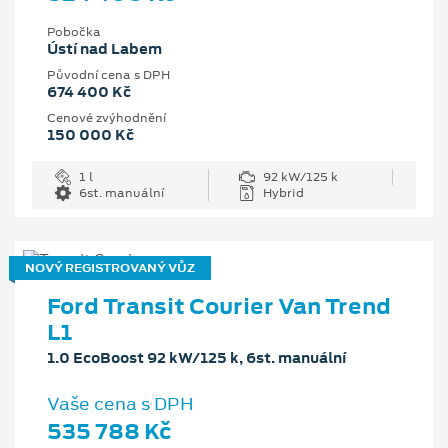
Pobočka
Ústí nad Labem
Původní cena s DPH
674 400 Kč
Cenové zvýhodnění
150 000 Kč
1 l
92 kW/125 k
6st. manuální
Hybrid
NOVÝ REGISTROVANÝ VŮZ
Ford Transit Courier Van Trend
L1
1.0 EcoBoost 92 kW/125 k, 6st. manuální
Vaše cena s DPH
535 788 Kč