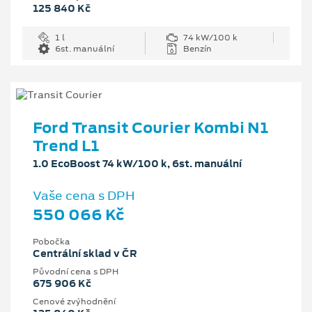
125 840 Kč
1 l
74 kW/100 k
6st. manuální
Benzín
Ford Transit Courier Kombi N1
Trend L1
1.0 EcoBoost 74 kW/100 k, 6st. manuální
Vaše cena s DPH
550 066 Kč
Pobočka
Centrální sklad v ČR
Původní cena s DPH
675 906 Kč
Cenové zvýhodnění