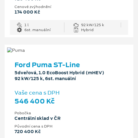
Cenové zvýhodnění
174 000 Kč
1 l
92 kW/125 k
6st. manuální
Hybrid
Ford Puma ST-Line
5dveřová, 1.0 EcoBoost Hybrid (mHEV)
92 kW/125 k, 6st. manuální
Vaše cena s DPH
546 400 Kč
Pobočka
Centrální sklad v ČR
Původní cena s DPH
720 400 Kč