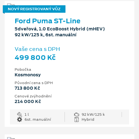
NOVÝ REGISTROVANÝ VŮZ
Ford Puma ST-Line
5dveřová, 1.0 EcoBoost Hybrid (mHEV)
92 kW/125 k, 6st. manuální
Vaše cena s DPH
499 800 Kč
Pobočka
Kosmonosy
Původní cena s DPH
713 800 Kč
Cenové zvýhodnění
214 000 Kč
1 l
92 kW/125 k
6st. manuální
Hybrid