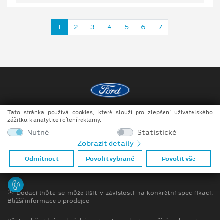
1
2
3
4
5
6
7
Tato stránka používá cookies, které slouží pro zlepšení uživatelského
Copyright ©2026 Auto JIPE s.r.o.
zážitku, k analytice i cílení reklamy.
Obchodní podmínky
Nutné
Statistické
Zobrazit detaily
Ochrana osobních údajů
Odmítnout
Povolit vybrané
Povolit vše
Prohlášení o zpracování údajů konečných zákazníků
[1]
Dodací lhůta se může lišit v závislosti na konkrétní specifikaci.
Bližší informace u prodejce