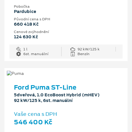
Pobočka
Pardubice
Původní cena s DPH
660 418 Kč
Cenové zvýhodnění
124 630 Kč
1 l
92 kW/125 k
6st. manuální
Benzín
Ford Puma ST-Line
5dveřová, 1.0 EcoBoost Hybrid (mHEV)
92 kW/125 k, 6st. manuální
Vaše cena s DPH
546 400 Kč