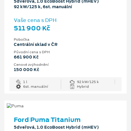
5dveřová, 1.0 EcoBoost Hybrid (mHEV)
92 kW/125 k, 6st. manuální
Vaše cena s DPH
511 900 Kč
Pobočka
Centrální sklad v ČR
Původní cena s DPH
661 900 Kč
Cenové zvýhodnění
150 000 Kč
1 l
92 kW/125 k
6st. manuální
Hybrid
Ford Puma Titanium
5dveřová, 1.0 EcoBoost Hybrid (mHEV)