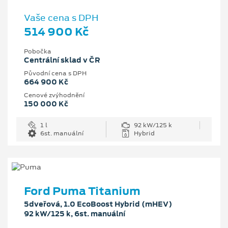
Vaše cena s DPH
514 900 Kč
Pobočka
Centrální sklad v ČR
Původní cena s DPH
664 900 Kč
Cenové zvýhodnění
150 000 Kč
1 l
92 kW/125 k
6st. manuální
Hybrid
Ford Puma Titanium
5dveřová, 1.0 EcoBoost Hybrid (mHEV)
92 kW/125 k, 6st. manuální