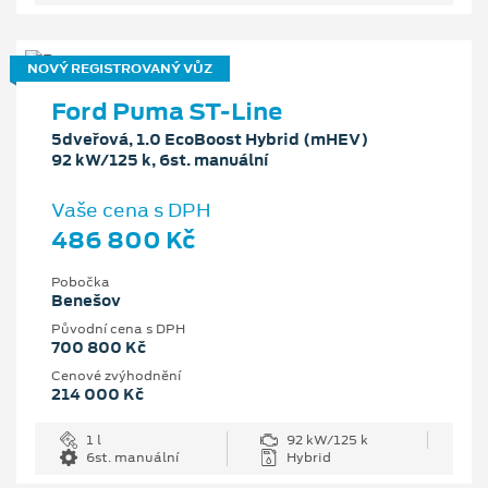
NOVÝ REGISTROVANÝ VŮZ
Ford Puma ST-Line
5dveřová, 1.0 EcoBoost Hybrid (mHEV)
92 kW/125 k, 6st. manuální
Vaše cena s DPH
486 800 Kč
Pobočka
Benešov
Původní cena s DPH
700 800 Kč
Cenové zvýhodnění
214 000 Kč
1 l
92 kW/125 k
6st. manuální
Hybrid