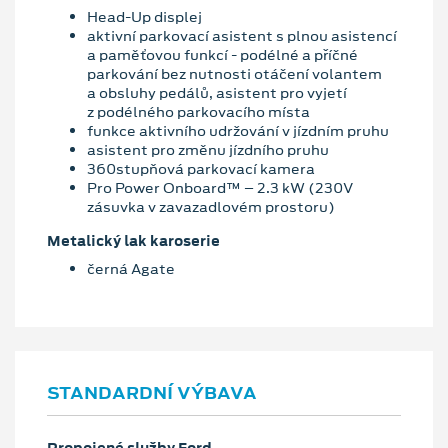
Head-Up displej
aktivní parkovací asistent s plnou asistencí
a paměťovou funkcí - podélné a příčné
parkování bez nutnosti otáčení volantem
a obsluhy pedálů, asistent pro vyjetí
z podélného parkovacího místa
funkce aktivního udržování v jízdním pruhu
asistent pro změnu jízdního pruhu
360stupňová parkovací kamera
Pro Power Onboard™ – 2.3 kW (230V
zásuvka v zavazadlovém prostoru)
Metalický lak karoserie
černá Agate
STANDARDNÍ VÝBAVA
Propojené služby Ford