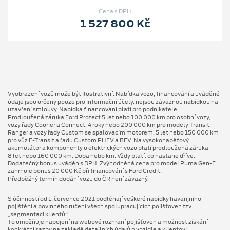
Cena s DPH
1 527 800 Kč
Vyobrazení vozů může být ilustrativní. Nabídka vozů, financování a uváděné
údaje jsou určeny pouze pro informační účely, nejsou závaznou nabídkou na
uzavření smlouvy. Nabídka financování platí pro podnikatele.
Prodloužená záruka Ford Protect 5 let nebo 100 000 km pro osobní vozy,
vozy řady Courier a Connect, 4 roky nebo 200 000 km pro modely Transit,
Ranger a vozy řady Custom se spalovacím motorem, 5 let nebo 150 000 km
pro vůz E-Transit a řadu Custom PHEV a BEV. Na vysokonapěťový
akumulátor a komponenty u elektrických vozů platí prodloužená záruka
8 let nebo 160 000 km. Doba nebo km: Vždy platí, co nastane dříve.
Dodatečný bonus uváděn s DPH. Zvýhodněná cena pro model Puma Gen⁠-⁠E
zahrnuje bonus 20 000 Kč při financování s Ford Credit.
Předběžný termín dodání vozu do ČR není závazný.
S účinností od 1. července 2021 podléhají veškeré nabídky havarijního
pojištění a povinného ručení všech spolupracujících pojišťoven tzv.
„segmentaci klientů“.
To umožňuje napojení na webové rozhraní pojišťoven a možnost získání
konkrétní sazby na základě detailních údajů o vozidle a klientovi