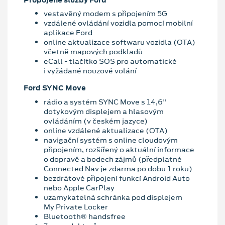
vestavěný modem s připojením 5G
vzdálené ovládání vozidla pomocí mobilní
aplikace Ford
online aktualizace softwaru vozidla (OTA)
včetně mapových podkladů
eCall - tlačítko SOS pro automatické
i vyžádané nouzové volání
Ford SYNC Move
rádio a systém SYNC Move s 14,6"
dotykovým displejem a hlasovým
ovládáním (v českém jazyce)
online vzdálené aktualizace (OTA)
navigační systém s online cloudovým
připojením, rozšířený o aktuální informace
o dopravě a bodech zájmů (předplatné
Connected Nav je zdarma po dobu 1 roku)
bezdrátové připojení funkcí Android Auto
nebo Apple CarPlay
uzamykatelná schránka pod displejem
My Private Locker
Bluetooth® handsfree