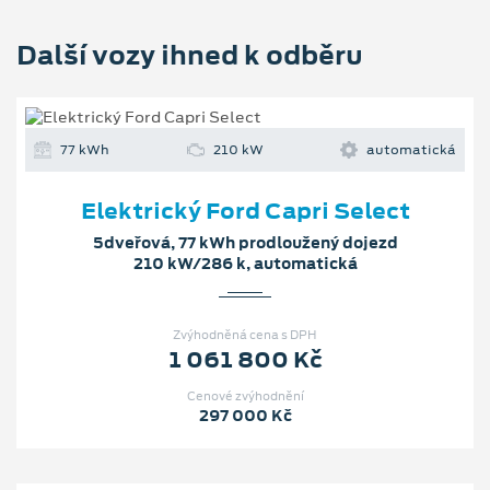
Další vozy ihned k odběru
77 kWh
210 kW
automatická
Elektrický Ford Capri Select
5dveřová, 77 kWh prodloužený dojezd
210 kW/286 k, automatická
Zvýhodněná cena s DPH
1 061 800 Kč
Cenové zvýhodnění
297 000 Kč