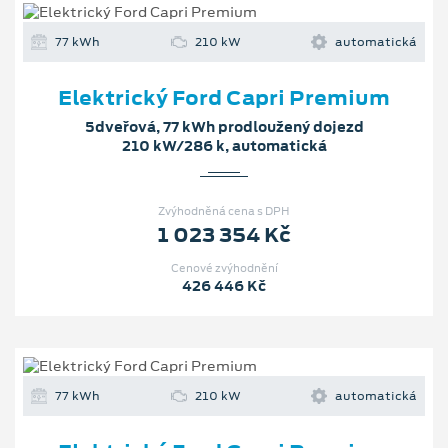
77 kWh
210 kW
automatická
Elektrický Ford Capri Premium
5dveřová, 77 kWh prodloužený dojezd
210 kW/286 k, automatická
Zvýhodněná cena s DPH
1 023 354 Kč
Cenové zvýhodnění
426 446 Kč
77 kWh
210 kW
automatická