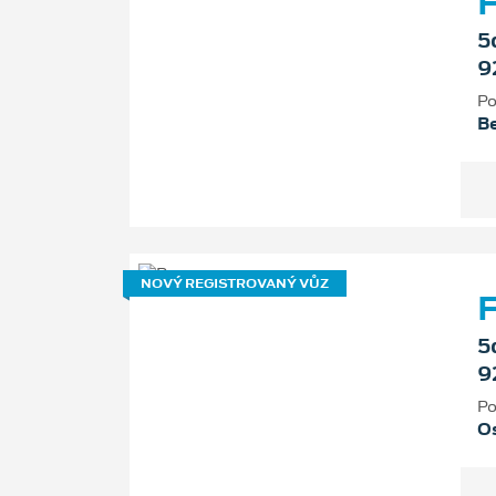
F
5
9
Po
B
NOVÝ REGISTROVANÝ VŮZ
F
5
9
Po
Os