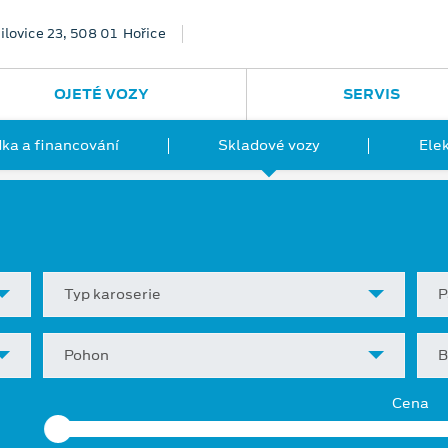
ilovice 23, 508 01 Hořice
OJETÉ VOZY
SERVIS
ka a financování
Skladové vozy
Ele
Typ karoserie
P
Pohon
B
Cena