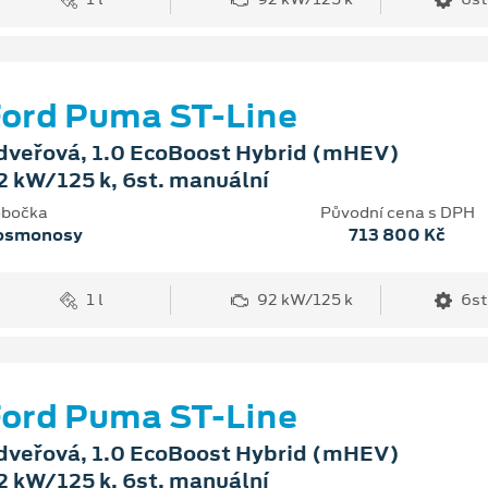
ord Puma ST-Line
dveřová, 1.0 EcoBoost Hybrid (mHEV)
2 kW/125 k, 6st. manuální
bočka
Původní cena s DPH
osmonosy
713 800 Kč
1 l
92 kW/125 k
6st
ord Puma ST-Line
dveřová, 1.0 EcoBoost Hybrid (mHEV)
2 kW/125 k, 6st. manuální