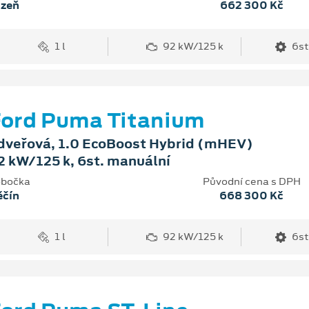
lzeň
662 300 Kč
1 l
92 kW/125 k
6st
ord Puma Titanium
dveřová, 1.0 EcoBoost Hybrid (mHEV)
2 kW/125 k, 6st. manuální
bočka
Původní cena s DPH
ěčín
668 300 Kč
1 l
92 kW/125 k
6st