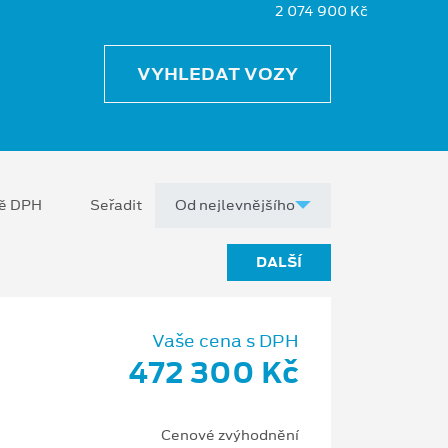
2 074 900 Kč
VYHLEDAT VOZY
ně DPH
Seřadit
DALŠÍ
Vaše cena s DPH
472 300 Kč
Cenové zvýhodnění