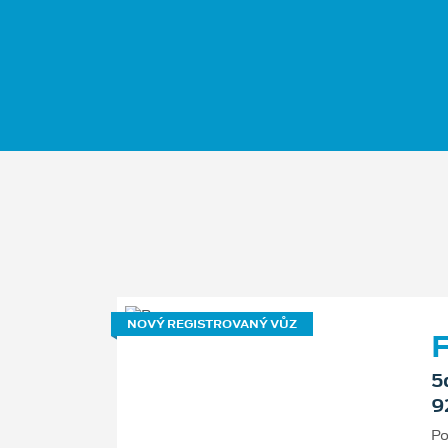
NOVÝ REGISTROVANÝ VŮZ
F
5
9
Po