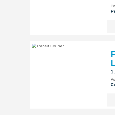
Po
P
F
L
1
Po
Ce