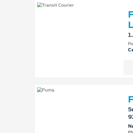
F
L
1
Po
Ce
F
5
9
Na
Př