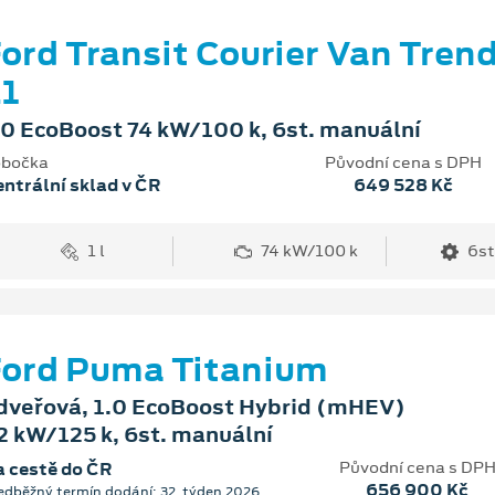
ord Transit Courier Van Tren
1
.0 EcoBoost 74 kW/100 k, 6st. manuální
bočka
Původní cena s DPH
ntrální sklad v ČR
649 528 Kč
1 l
74 kW/100 k
6st
ord Puma Titanium
dveřová, 1.0 EcoBoost Hybrid (mHEV)
2 kW/125 k, 6st. manuální
Původní cena s DP
 cestě do ČR
656 900 Kč
edběžný termín dodání: 32. týden 2026