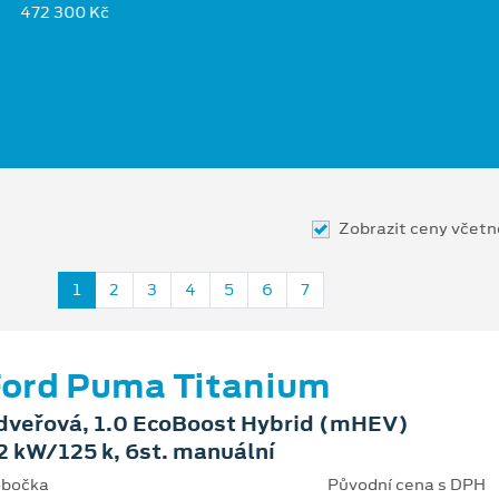
472 300 Kč
Zobrazit ceny včet
1
2
3
4
5
6
7
ord Puma Titanium
dveřová, 1.0 EcoBoost Hybrid (mHEV)
2 kW/125 k, 6st. manuální
bočka
Původní cena s DPH