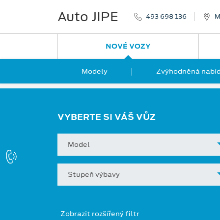
Auto JIPE
493 698 136
M
NOVÉ VOZY
Modely
Zvýhodněná nabíd
VYBERTE SI VÁŠ VŮZ
Model
Stupeň výbavy
Zobrazit rozšířený filtr