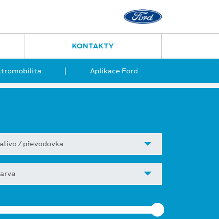
KONTAKTY
ktromobilita
Aplikace Ford
alivo / převodovka
arva