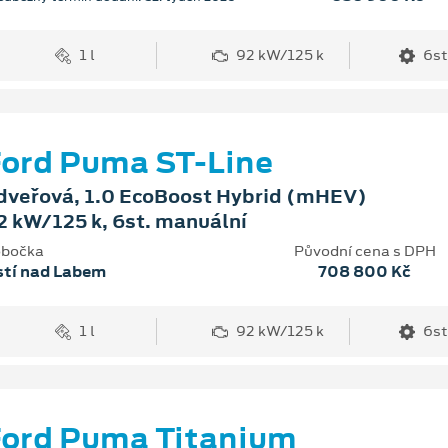
1 l
92 kW/125 k
6st
ord Puma ST-Line
dveřová, 1.0 EcoBoost Hybrid (mHEV)
2 kW/125 k, 6st. manuální
bočka
Původní cena s DPH
stí nad Labem
708 800 Kč
1 l
92 kW/125 k
6st
ord Puma Titanium