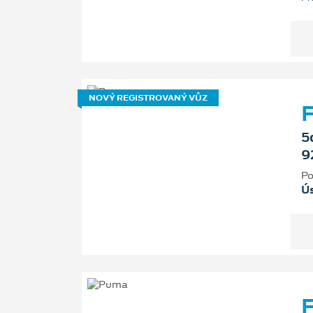
NOVÝ REGISTROVANÝ VŮZ
F
5
9
Po
Ú
F