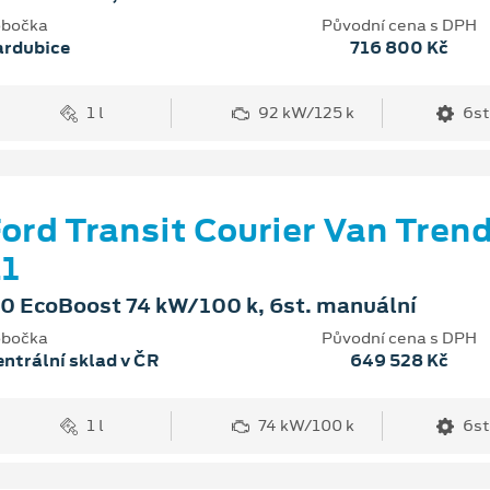
bočka
Původní cena s DPH
ardubice
716 800 Kč
1 l
92 kW/125 k
6st
ord Transit Courier Van Tren
1
.0 EcoBoost 74 kW/100 k, 6st. manuální
bočka
Původní cena s DPH
ntrální sklad v ČR
649 528 Kč
1 l
74 kW/100 k
6st