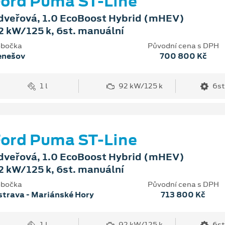
ord Puma ST-Line
dveřová, 1.0 EcoBoost Hybrid (mHEV)
2 kW/125 k, 6st. manuální
bočka
Původní cena s DPH
enešov
700 800 Kč
1 l
92 kW/125 k
6st
ord Puma ST-Line
dveřová, 1.0 EcoBoost Hybrid (mHEV)
2 kW/125 k, 6st. manuální
bočka
Původní cena s DPH
trava - Mariánské Hory
713 800 Kč
1 l
92 kW/125 k
6st