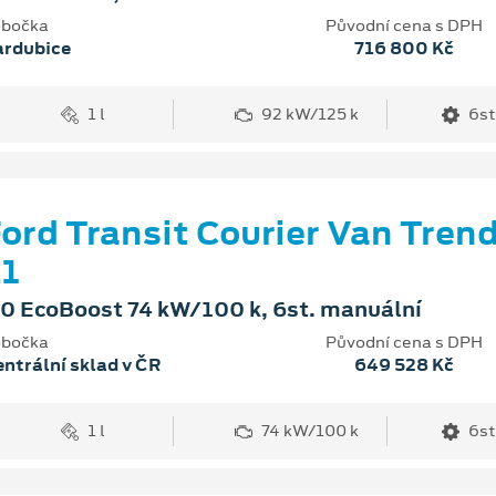
bočka
Původní cena s DPH
ardubice
716 800 Kč
1 l
92 kW/125 k
6st
ord Transit Courier Van Tren
1
.0 EcoBoost 74 kW/100 k, 6st. manuální
bočka
Původní cena s DPH
ntrální sklad v ČR
649 528 Kč
1 l
74 kW/100 k
6st