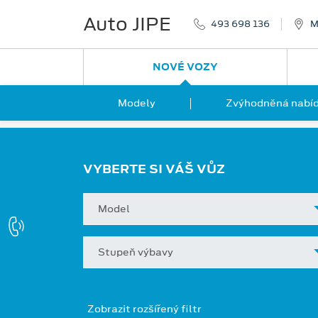
Auto JIPE
493 698 136
M
NOVÉ VOZY
Modely
Zvýhodněná nabíd
VYBERTE SI VÁŠ VŮZ
Model
Stupeň výbavy
Zobrazit rozšířený filtr