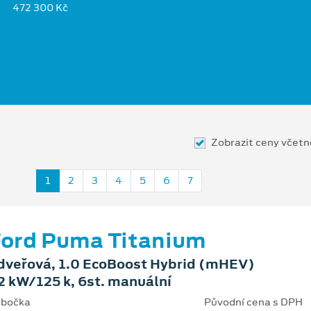
472 300 Kč
Zobrazit ceny včet
1
2
3
4
5
6
7
ord Puma Titanium
dveřová, 1.0 EcoBoost Hybrid (mHEV)
2 kW/125 k, 6st. manuální
bočka
Původní cena s DPH