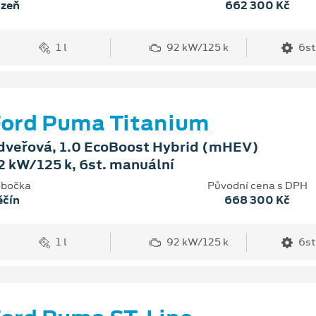
lzeň
662 300 Kč
1 l
92 kW/125 k
6st
ord Puma Titanium
dveřová, 1.0 EcoBoost Hybrid (mHEV)
2 kW/125 k, 6st. manuální
bočka
Původní cena s DPH
ěčín
668 300 Kč
1 l
92 kW/125 k
6st