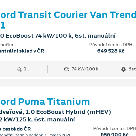
ord Transit Courier Van Tren
1
.0 EcoBoost 74 kW/100 k, 6st. manuální
bočka
Původní cena s DPH
ntrální sklad v ČR
649 528 Kč
1 l
74 kW/100 k
6st
ord Puma Titanium
dveřová, 1.0 EcoBoost Hybrid (mHEV)
2 kW/125 k, 6st. manuální
Původní cena s DP
 cestě do ČR
656 900 Kč
edběžný termín dodání: 33. týden 2026