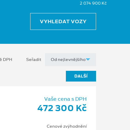
2 074 900 Kč
VYHLEDAT VOZY
ně DPH
Seřadit
DALŠÍ
Vaše cena s DPH
472 300 Kč
Cenové zvýhodnění