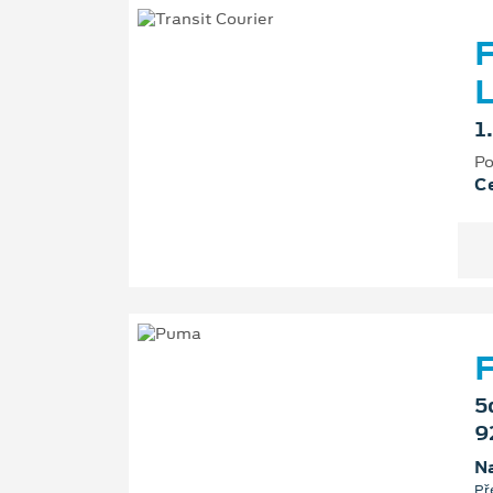
F
L
1
Po
Ce
F
5
9
Na
Př