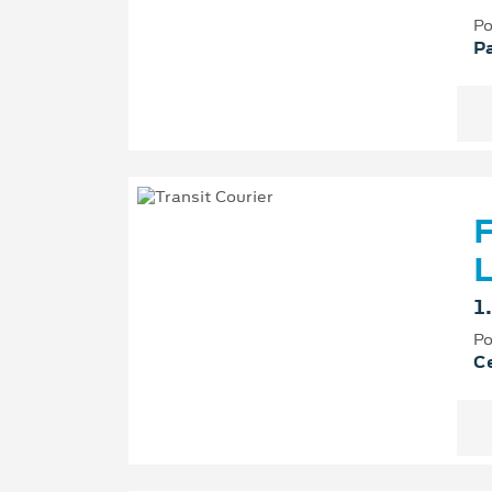
Po
P
F
L
1
Po
Ce