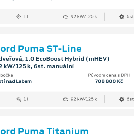
1 l
92 kW/125 k
6st
ord Puma ST-Line
dveřová, 1.0 EcoBoost Hybrid (mHEV)
2 kW/125 k, 6st. manuální
bočka
Původní cena s DPH
stí nad Labem
708 800 Kč
1 l
92 kW/125 k
6st
ord Puma Titanium