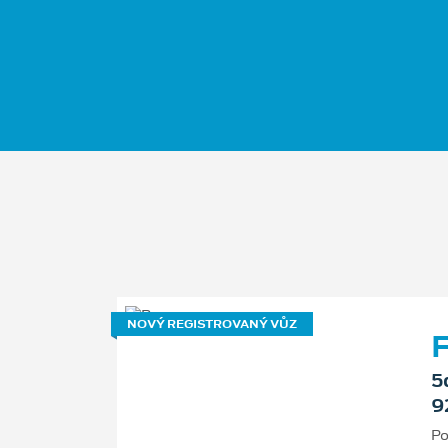
NOVÝ REGISTROVANÝ VŮZ
F
5
9
Po