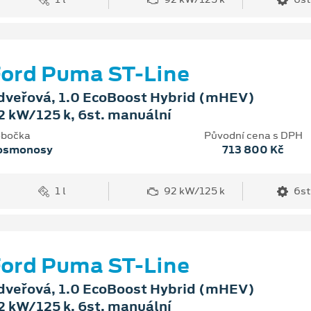
ord Puma ST-Line
dveřová, 1.0 EcoBoost Hybrid (mHEV)
2 kW/125 k, 6st. manuální
bočka
Původní cena s DPH
osmonosy
713 800 Kč
1 l
92 kW/125 k
6st
ord Puma ST-Line
dveřová, 1.0 EcoBoost Hybrid (mHEV)
2 kW/125 k, 6st. manuální