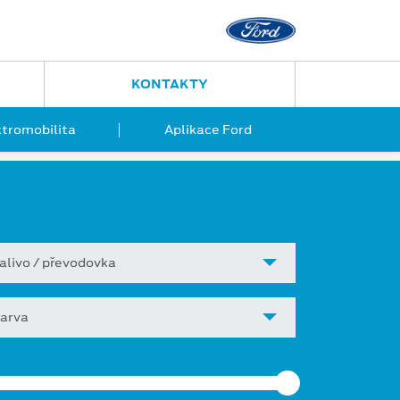
KONTAKTY
ktromobilita
Aplikace Ford
alivo / převodovka
arva