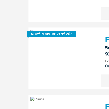
NOVÝ REGISTROVANÝ VŮZ
F
5
9
Po
Ú
F