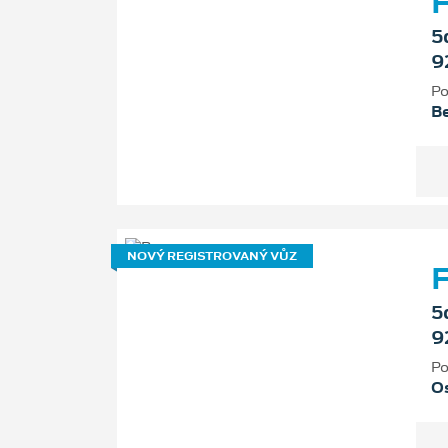
F
5
9
Po
B
NOVÝ REGISTROVANÝ VŮZ
F
5
9
Po
Os