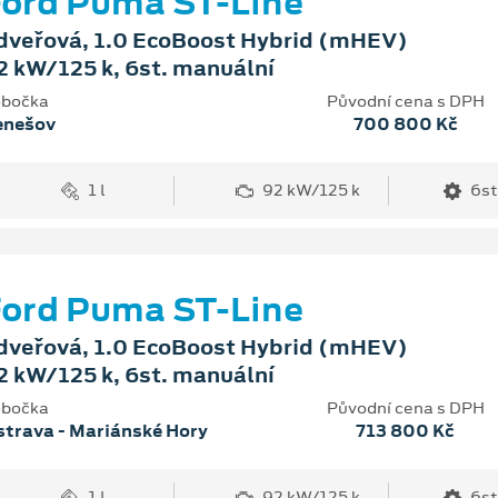
ord Puma ST-Line
dveřová, 1.0 EcoBoost Hybrid (mHEV)
2 kW/125 k, 6st. manuální
bočka
Původní cena s DPH
enešov
700 800 Kč
1 l
92 kW/125 k
6st
ord Puma ST-Line
dveřová, 1.0 EcoBoost Hybrid (mHEV)
2 kW/125 k, 6st. manuální
bočka
Původní cena s DPH
trava - Mariánské Hory
713 800 Kč
1 l
92 kW/125 k
6st