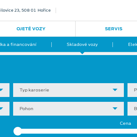
ilovice 23, 508 01 Hořice
OJETÉ VOZY
SERVIS
ka a financování
Skladové vozy
Ele
Typ karoserie
P
Pohon
B
Cena